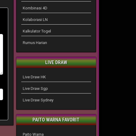
Kombinasi 4D
Kolaborasi LN
Kalkulator Togel
Rumus Harian
LIVE DRAW
Live Draw HK
Live Draw Sgp
Live Draw Sydney
PAITO WARNA FAVORIT
Paito Warna