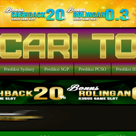
Prediksi Sydney
Prediksi SGP
Prediksi PCSO
Prediksi 