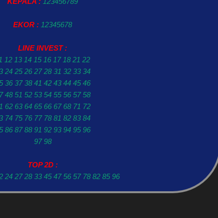
KEPALA :
123456789
EKOR :
12345678
LINE INVEST :
1 12 13 14 15 16 17 18 21 22
3 24 25 26 27 28 31 32 33 34
5 36 37 38 41 42 43 44 45 46
7 48 51 52 53 54 55 56 57 58
1 62 63 64 65 66 67 68 71 72
3 74 75 76 77 78 81 82 83 84
5 86 87 88 91 92 93 94 95 96
97 98
TOP 2D :
2 24 27 28 33 45 47 56 57 78 82 85 96