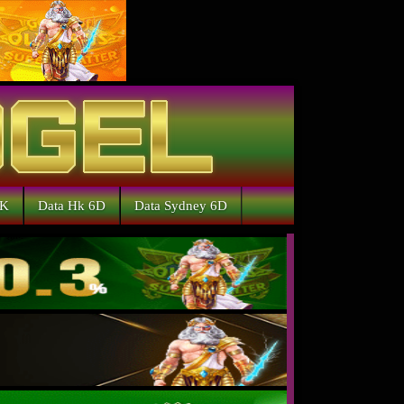
HK
Data Hk 6D
Data Sydney 6D