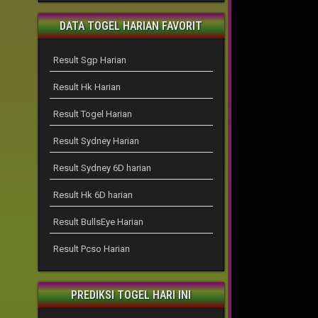
DATA TOGEL HARIAN FAVORIT
Result Sgp Harian
Result Hk Harian
Result Togel Harian
Result Sydney Harian
Result Sydney 6D harian
Result Hk 6D harian
Result BullsEye Harian
Result Pcso Harian
PREDIKSI TOGEL HARI INI