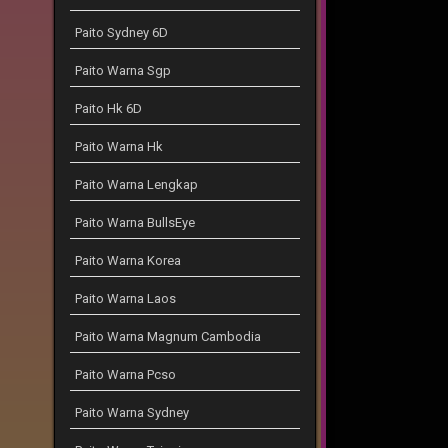
Paito Sydney 6D
Paito Warna Sgp
Paito Hk 6D
Paito Warna Hk
Paito Warna Lengkap
Paito Warna BullsEye
Paito Warna Korea
Paito Warna Laos
Paito Warna Magnum Cambodia
Paito Warna Pcso
Paito Warna Sydney