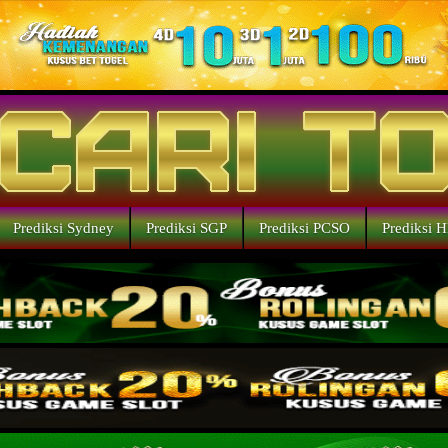
Prediksi Sydney
Prediksi SGP
Prediksi PCSO
Prediksi 