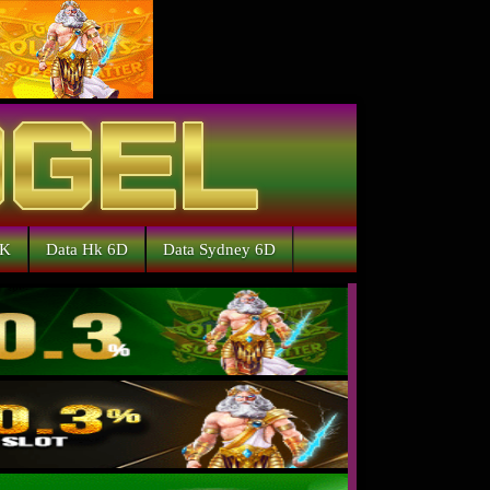
HK
Data Hk 6D
Data Sydney 6D