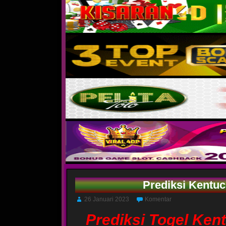
Prediksi Kentuc
26 Januari 2023
Komentar
Prediksi Togel Ke