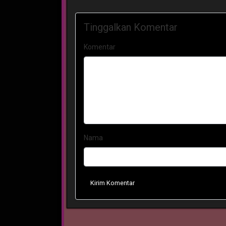
Tinggalkan Komentar
Komentar
Nama
Kirim Komentar