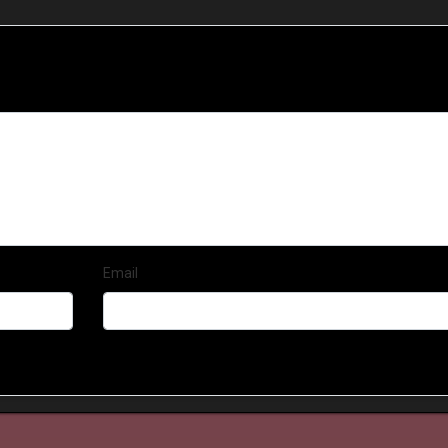
Email