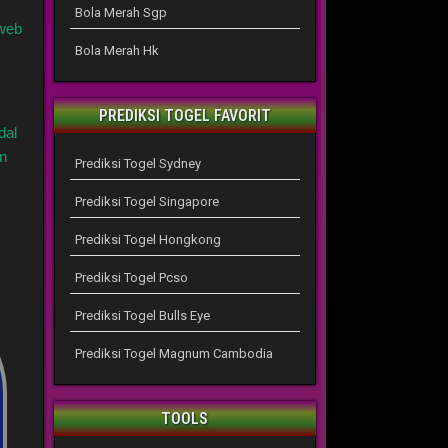
Bola Merah Sgp
 web
Bola Merah Hk
PREDIKSI TOGEL FAVORIT
dal
n
Prediksi Togel Sydney
Prediksi Togel Singapore
Prediksi Togel Hongkong
Prediksi Togel Pcso
Prediksi Togel Bulls Eye
Prediksi Togel Magnum Cambodia
TOOLS