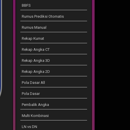
BBFS
Rumus Prediksi Otomatis
Rumus Manual
Rekap Kumat
Rekap Angka CT
Rekap Angka 3D
Rekap Angka 2D
Pola Dasar All
Pola Dasar
Pembalik Angka
Multi Kombinasi
LN vs DN