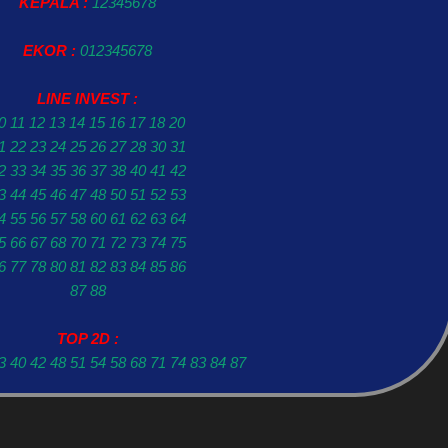
KEPALA :
12345678
EKOR :
012345678
LINE INVEST :
0 11 12 13 14 15 16 17 18 20
1 22 23 24 25 26 27 28 30 31
2 33 34 35 36 37 38 40 41 42
3 44 45 46 47 48 50 51 52 53
4 55 56 57 58 60 61 62 63 64
5 66 67 68 70 71 72 73 74 75
6 77 78 80 81 82 83 84 85 86
87 88
TOP 2D :
3 40 42 48 51 54 58 68 71 74 83 84 87