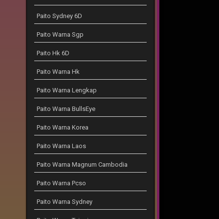
Paito Sydney 6D
Paito Warna Sgp
Paito Hk 6D
Paito Warna Hk
Paito Warna Lengkap
Paito Warna BullsEye
Paito Warna Korea
Paito Warna Laos
Paito Warna Magnum Cambodia
Paito Warna Pcso
Paito Warna Sydney