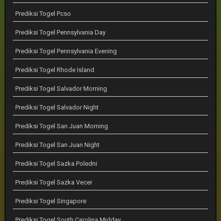
Prediksi Togel Pcso
Prediksi Togel Pennsylvania Day
Prediksi Togel Pennsylvania Evening
Prediksi Togel Rhode Island
Prediksi Togel Salvador Morning
Prediksi Togel Salvador Night
Prediksi Togel San Juan Morning
Prediksi Togel San Juan Night
Prediksi Togel Sazka Poledni
Prediksi Togel Sazka Vecer
Prediksi Togel Singapore
Prediksi Togel South Carolina Midday