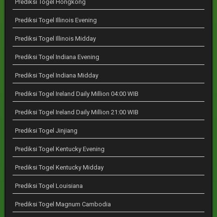
Prediksi Togel Hongkong
Prediksi Togel Illinois Evening
Prediksi Togel Illinois Midday
Prediksi Togel Indiana Evening
Prediksi Togel Indiana Midday
Prediksi Togel Ireland Daily Million 04:00 WIB
Prediksi Togel Ireland Daily Million 21:00 WIB
Prediksi Togel Jinjiang
Prediksi Togel Kentucky Evening
Prediksi Togel Kentucky Midday
Prediksi Togel Louisiana
Prediksi Togel Magnum Cambodia