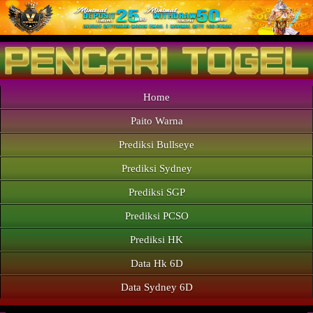
Home
Paito Warna
Prediksi Bullseye
Prediksi Sydney
Prediksi SGP
Prediksi PCSO
Prediksi HK
Data Hk 6D
Data Sydney 6D