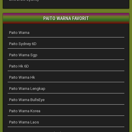
PAITO WARNA FAVORIT
Paito Warna
Paito Sydney 6D
Paito Warna Sgp
Paito Hk 6D
Paito Warna Hk
Paito Warna Lengkap
Paito Warna BullsEye
Paito Warna Korea
Paito Warna Laos