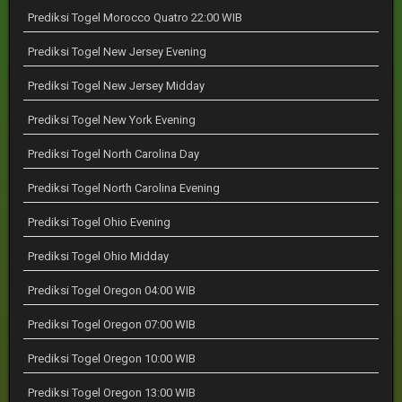
Prediksi Togel Morocco Quatro 22:00 WIB
Prediksi Togel New Jersey Evening
Prediksi Togel New Jersey Midday
Prediksi Togel New York Evening
Prediksi Togel North Carolina Day
Prediksi Togel North Carolina Evening
Prediksi Togel Ohio Evening
Prediksi Togel Ohio Midday
Prediksi Togel Oregon 04:00 WIB
Prediksi Togel Oregon 07:00 WIB
Prediksi Togel Oregon 10:00 WIB
Prediksi Togel Oregon 13:00 WIB