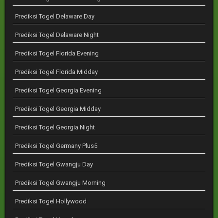
Prediksi Togel Delaware Day
Prediksi Togel Delaware Night
Prediksi Togel Florida Evening
Prediksi Togel Florida Midday
Prediksi Togel Georgia Evening
Prediksi Togel Georgia Midday
Prediksi Togel Georgia Night
Prediksi Togel Germany Plus5
Prediksi Togel Gwangju Day
Prediksi Togel Gwangju Morning
Prediksi Togel Hollywood