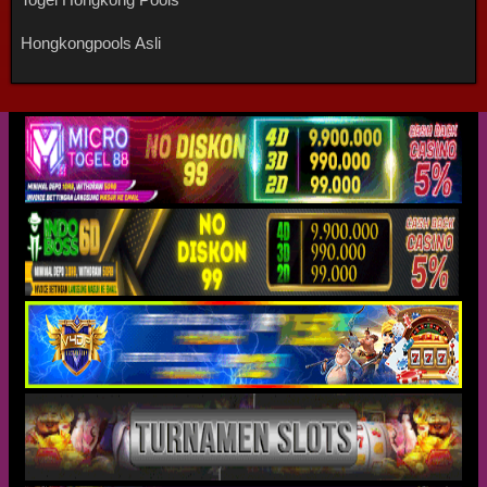
Hongkongpools Asli