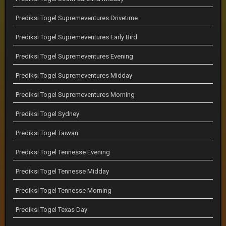
Prediksi Togel Supremeventures Drivetime
Prediksi Togel Supremeventures Early Bird
Prediksi Togel Supremeventures Evening
Prediksi Togel Supremeventures Midday
Prediksi Togel Supremeventures Morning
Prediksi Togel Sydney
Prediksi Togel Taiwan
Prediksi Togel Tennesse Evening
Prediksi Togel Tennesse Midday
Prediksi Togel Tennesse Morning
Prediksi Togel Texas Day