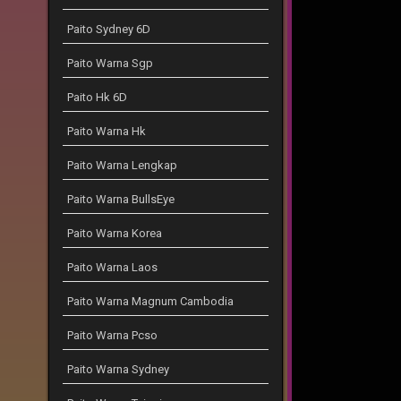
Paito Sydney 6D
Paito Warna Sgp
Paito Hk 6D
Paito Warna Hk
Paito Warna Lengkap
Paito Warna BullsEye
Paito Warna Korea
Paito Warna Laos
Paito Warna Magnum Cambodia
Paito Warna Pcso
Paito Warna Sydney