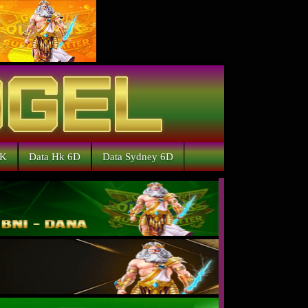
HK
Data Hk 6D
Data Sydney 6D