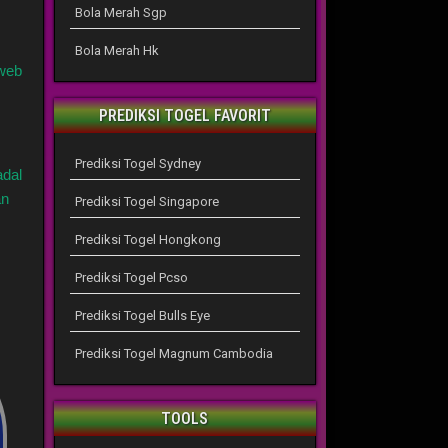
Bola Merah Sgp
Bola Merah Hk
 web
PREDIKSI TOGEL FAVORIT
Prediksi Togel Sydney
adal
an
Prediksi Togel Singapore
Prediksi Togel Hongkong
Prediksi Togel Pcso
Prediksi Togel Bulls Eye
Prediksi Togel Magnum Cambodia
TOOLS