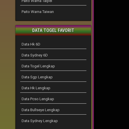
Paito Warna Taipei
Paito Warna Taiwan
DATA TOGEL FAVORIT
Data Hk 6D
Data Sydney 6D
Data Togel Lengkap
Data Sgp Lengkap
Data Hk Lengkap
Data Pcso Lengkap
Data Bullseye Lengkap
Data Sydney Lengkap