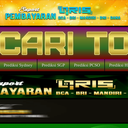
Prediksi Sydney
Prediksi SGP
Prediksi PCSO
Prediksi 