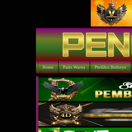
Home
Paito Warna
Prediksi Bullseye