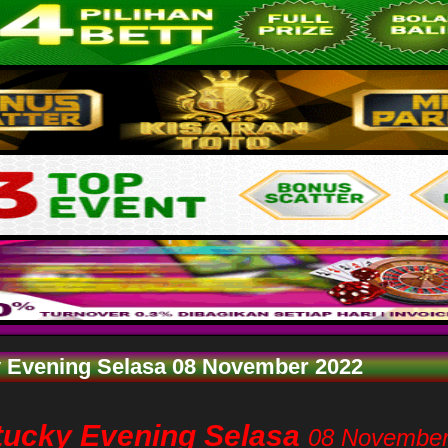
y Evening Selasa 08 November 2022
ntucky Evening Selasa
08 Novembe