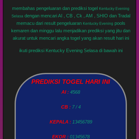
membahas pengeluaran dan prediksi togel
Kentucky Evening
dengan mencari AI , CB , Ck , AM , SHIO dan Tradal
Selasa
memacu dari result pengeluaran
pools
Kentucky Evening
kemaren dan minggu lalu menjadikan prediksi yang jitu dan
akurat untuk mencari angka togel yang akan result hari ini
ikuti prediksi Kentucky Evening Selasa di bawah ini
PREDIKSI TOGEL HARI INI
AI :
4568
CB :
7 / 4
KEPALA :
13456789
EKOR :
01345678