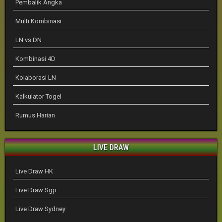
Pembalik Angka
Multi Kombinasi
LN vs DN
Kombinasi 4D
Kolaborasi LN
Kalkulator Togel
Rumus Harian
LIVE DRAW
Live Draw HK
Live Draw Sgp
Live Draw Sydney