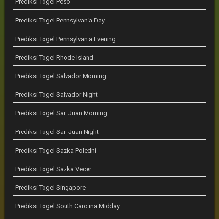
Prediksi Togel Pcso
Prediksi Togel Pennsylvania Day
Prediksi Togel Pennsylvania Evening
Prediksi Togel Rhode Island
Prediksi Togel Salvador Morning
Prediksi Togel Salvador Night
Prediksi Togel San Juan Morning
Prediksi Togel San Juan Night
Prediksi Togel Sazka Poledni
Prediksi Togel Sazka Vecer
Prediksi Togel Singapore
Prediksi Togel South Carolina Midday