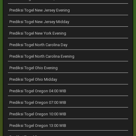
Prediksi Togel New Jersey Evening
Prediksi Togel New Jersey Midday
Prediksi Togel New York Evening
Prediksi Togel North Carolina Day
Prediksi Togel North Carolina Evening
Prediksi Togel Ohio Evening
Prediksi Togel Ohio Midday
Prediksi Togel Oregon 04:00 WIB
Prediksi Togel Oregon 07:00 WIB
Prediksi Togel Oregon 10:00 WIB
Prediksi Togel Oregon 13:00 WIB