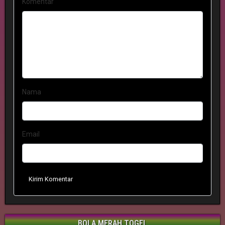
Komentar
Nama
Email
Kirim Komentar
BOLA MERAH TOGEL