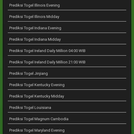
Prediksi Togel Illinois Evening
Prediksi Togel Illinois Midday
Prediksi Togel Indiana Evening
Prediksi Togel Indiana Midday
Prediksi Togel Ireland Daily Million 04:00 WIB
Prediksi Togel Ireland Daily Million 21:00 WIB
Prediksi Togel Jinjiang
Prediksi Togel Kentucky Evening
Prediksi Togel Kentucky Midday
Prediksi Togel Louisiana
Prediksi Togel Magnum Cambodia
Prediksi Togel Maryland Evening