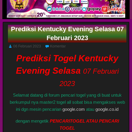
Prediksi Kentucky Evening Selasa 07
Februari 2023
06 Februari 2023
Komentar
Prediksi Togel Kentucky
Evening Selasa
07 Februari
2023
Selamat datang di forum pencari togel yang di buat untuk
berkumpul nya master2 togel all sobat bisa mengakses web
ini dgn mesin pencarian
google.com
atau
google.co.id
dengan mengetik
PENCARITOGEL ATAU PENCARI
TOGEL