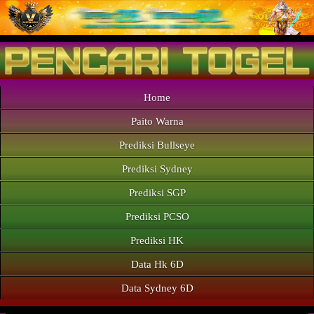
Home
Paito Warna
Prediksi Bullseye
Prediksi Sydney
Prediksi SGP
Prediksi PCSO
Prediksi HK
Data Hk 6D
Data Sydney 6D