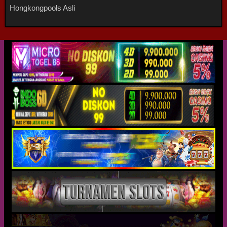
Hongkongpools Asli