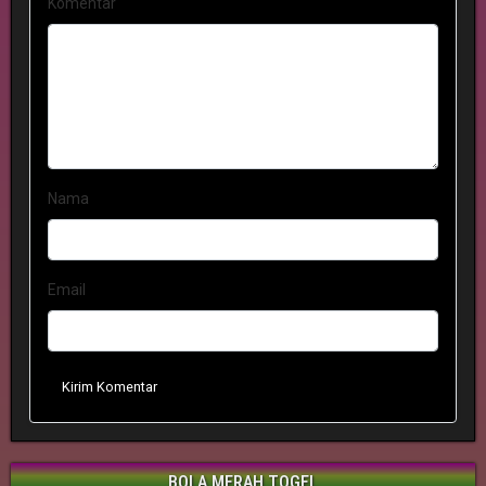
Komentar
Nama
Email
Kirim Komentar
BOLA MERAH TOGEL