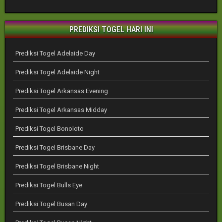
PREDIKSI TOGEL HARI INI
Prediksi Togel Adelaide Day
Prediksi Togel Adelaide Night
Prediksi Togel Arkansas Evening
Prediksi Togel Arkansas Midday
Prediksi Togel Bonoloto
Prediksi Togel Brisbane Day
Prediksi Togel Brisbane Night
Prediksi Togel Bulls Eye
Prediksi Togel Busan Day