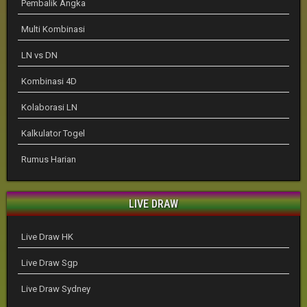
Pembalik Angka
Multi Kombinasi
LN vs DN
Kombinasi 4D
Kolaborasi LN
Kalkulator Togel
Rumus Harian
LIVE DRAW
Live Draw HK
Live Draw Sgp
Live Draw Sydney