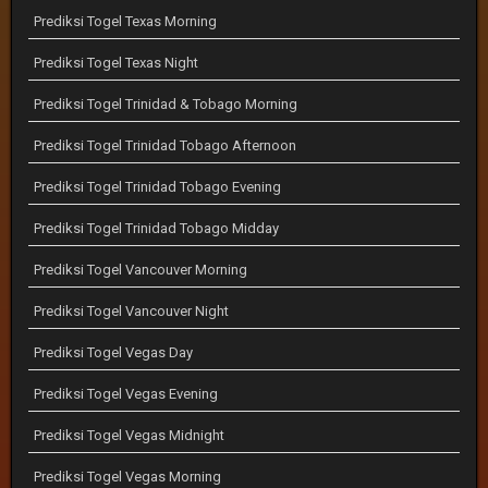
Prediksi Togel Texas Morning
Prediksi Togel Texas Night
Prediksi Togel Trinidad & Tobago Morning
Prediksi Togel Trinidad Tobago Afternoon
Prediksi Togel Trinidad Tobago Evening
Prediksi Togel Trinidad Tobago Midday
Prediksi Togel Vancouver Morning
Prediksi Togel Vancouver Night
Prediksi Togel Vegas Day
Prediksi Togel Vegas Evening
Prediksi Togel Vegas Midnight
Prediksi Togel Vegas Morning