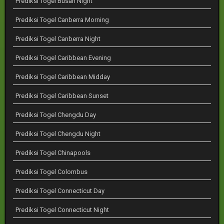
Prediksi Togel Busan Night
Prediksi Togel Canberra Morning
Prediksi Togel Canberra Night
Prediksi Togel Caribbean Evening
Prediksi Togel Caribbean Midday
Prediksi Togel Caribbean Sunset
Prediksi Togel Chengdu Day
Prediksi Togel Chengdu Night
Prediksi Togel Chinapools
Prediksi Togel Colombus
Prediksi Togel Connecticut Day
Prediksi Togel Connecticut Night