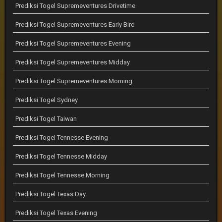
Prediksi Togel Supremeventures Drivetime
Prediksi Togel Supremeventures Early Bird
Prediksi Togel Supremeventures Evening
Prediksi Togel Supremeventures Midday
Prediksi Togel Supremeventures Morning
Prediksi Togel Sydney
Prediksi Togel Taiwan
Prediksi Togel Tennesse Evening
Prediksi Togel Tennesse Midday
Prediksi Togel Tennesse Morning
Prediksi Togel Texas Day
Prediksi Togel Texas Evening