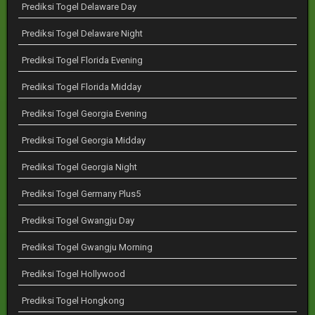
Prediksi Togel Delaware Day
Prediksi Togel Delaware Night
Prediksi Togel Florida Evening
Prediksi Togel Florida Midday
Prediksi Togel Georgia Evening
Prediksi Togel Georgia Midday
Prediksi Togel Georgia Night
Prediksi Togel Germany Plus5
Prediksi Togel Gwangju Day
Prediksi Togel Gwangju Morning
Prediksi Togel Hollywood
Prediksi Togel Hongkong