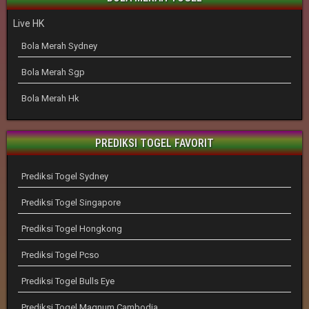
Live HK
Bola Merah Sydney
Bola Merah Sgp
Bola Merah Hk
PREDIKSI TOGEL FAVORIT
Prediksi Togel Sydney
Prediksi Togel Singapore
Prediksi Togel Hongkong
Prediksi Togel Pcso
Prediksi Togel Bulls Eye
Prediksi Togel Magnum Cambodia