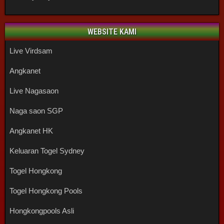
WEBSITE KAMI
Live Virdsam
Angkanet
Live Nagasaon
Naga saon SGP
Angkanet HK
Keluaran Togel Sydney
Togel Hongkong
Togel Hongkong Pools
Hongkongpools Asli