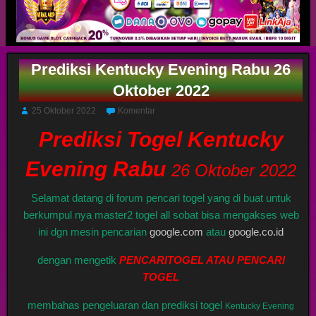
Prediksi Kentucky Evening Rabu 26
Oktober 2022
25 Oktober 2022
Komentar
Prediksi Togel Kentucky
Evening Rabu
26 Oktober 2022
Selamat datang di forum pencari togel yang di buat untuk
berkumpul nya master2 togel all sobat bisa mengakses web
ini dgn mesin pencarian
google.com
atau
google.co.id
dengan mengetik
PENCARITOGEL ATAU PENCARI
TOGEL
membahas pengeluaran dan prediksi togel
Kentucky Evening