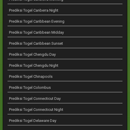
Prediksi Togel Canberra Night
Prediksi Togel Caribbean Evening
Prediksi Togel Caribbean Midday
Prediksi Togel Caribbean Sunset
Prediksi Togel Chengdu Day
Prediksi Togel Chengdu Night
Prediksi Togel Chinapools
Prediksi Togel Colombus
Prediksi Togel Connecticut Day
Prediksi Togel Connecticut Night
Prediksi Togel Delaware Day