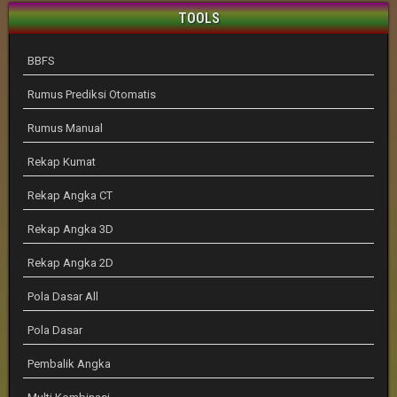
TOOLS
BBFS
Rumus Prediksi Otomatis
Rumus Manual
Rekap Kumat
Rekap Angka CT
Rekap Angka 3D
Rekap Angka 2D
Pola Dasar All
Pola Dasar
Pembalik Angka