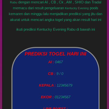
dengan mencari AI , CB , Ck , AM , SHIO dan Tradal
Rabu
memacu dari result pengeluaran
pools
Kentucky Evening
kemaren dan minggu lalu menjadikan prediksi yang jitu dan
akurat untuk mencari angka togel yang akan result hari ini
ikuti prediksi Kentucky Evening Rabu di bawah ini
PREDIKSI TOGEL HARI INI
AI :
0467
CB :
9 / 0
KEPALA :
12345679
EKOR :
01234567
LINE INVEST :