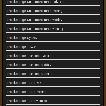
Prediksi Togel Supremeventures Early Bird
Prediksi Togel Supremeventures Evening
Prediksi Togel Supremeventures Midday
Prediksi Togel Supremeventures Morning
Prediksi Togel Sydney
Prediksi Togel Taiwan
Prediksi Togel Tennesse Evening
Prediksi Togel Tennesse Midday
Prediksi Togel Tennesse Morning
Prediksi Togel Texas Day
Prediksi Togel Texas Evening
Prediksi Togel Texas Morning