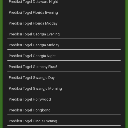
Prediksi Togel Delaware Night
Prediksi Togel Florida Evening
Prediksi Togel Florida Midday
Prediksi Togel Georgia Evening
Prediksi Togel Georgia Midday
Prediksi Togel Georgia Night
Prediksi Togel Germany Plus5
Prediksi Togel Gwangju Day
Prediksi Togel Gwangju Morning
Prediksi Togel Hollywood
Prediksi Togel Hongkong
Prediksi Togel Illinois Evening