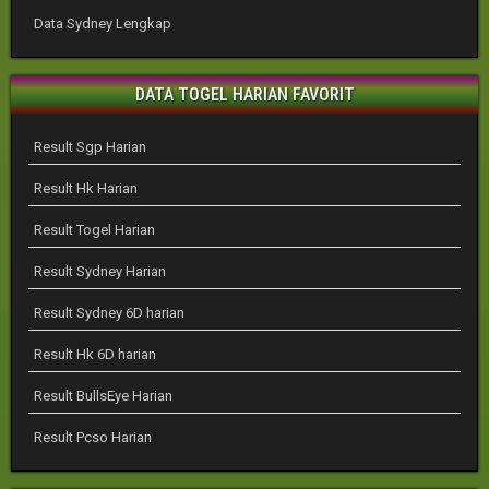
Data Sydney Lengkap
DATA TOGEL HARIAN FAVORIT
Result Sgp Harian
Result Hk Harian
Result Togel Harian
Result Sydney Harian
Result Sydney 6D harian
Result Hk 6D harian
Result BullsEye Harian
Result Pcso Harian