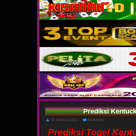
Prediksi Kentuc
05 Oktober 2022
Komentar
Prediksi Togel Ken