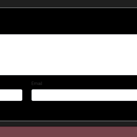
Email