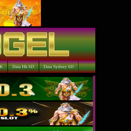
HK
Data Hk 6D
Data Sydney 6D