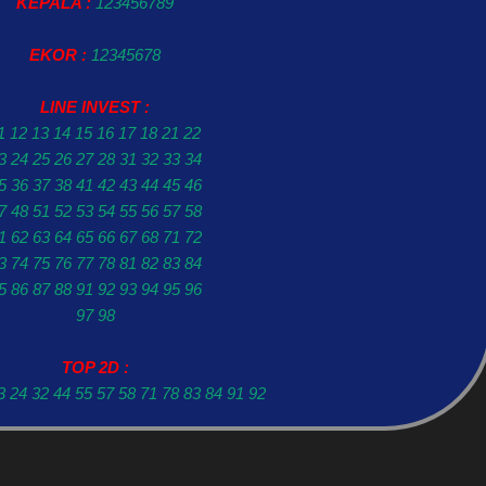
KEPALA :
123456789
EKOR :
12345678
LINE INVEST :
1 12 13 14 15 16 17 18 21 22
3 24 25 26 27 28 31 32 33 34
5 36 37 38 41 42 43 44 45 46
7 48 51 52 53 54 55 56 57 58
1 62 63 64 65 66 67 68 71 72
3 74 75 76 77 78 81 82 83 84
5 86 87 88 91 92 93 94 95 96
97 98
TOP 2D :
3 24 32 44 55 57 58 71 78 83 84 91 92