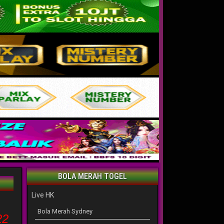
BOLA MERAH TOGEL
Live HK
Bola Merah Sydney
22