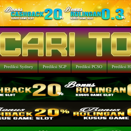
Prediksi Sydney
Prediksi SGP
Prediksi PCSO
Prediksi 