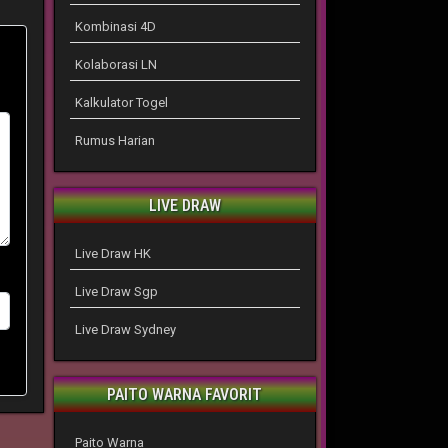
Kombinasi 4D
Kolaborasi LN
Kalkulator Togel
Rumus Harian
LIVE DRAW
Live Draw HK
Live Draw Sgp
Live Draw Sydney
PAITO WARNA FAVORIT
Paito Warna