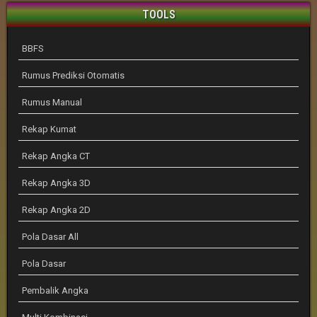
TOOLS
BBFS
Rumus Prediksi Otomatis
Rumus Manual
Rekap Kumat
Rekap Angka CT
Rekap Angka 3D
Rekap Angka 2D
Pola Dasar All
Pola Dasar
Pembalik Angka