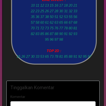
10 11 12 13 15 16 17 18 20 21
22 23 25 26 27 28 30 31 32 33
35 36 37 38 50 51 52 53 55 56
57 58 60 61 62 63 65 66 67 68
70 71 72 73 75 76 77 78 80 81
82 83 85 86 87 88 90 91 92 93
95 96 97 98
TOP 2D :
15 26 27 30 33 53 65 73 78 81 85 88 91 92 95 97
Tinggalkan Komentar
Komentar