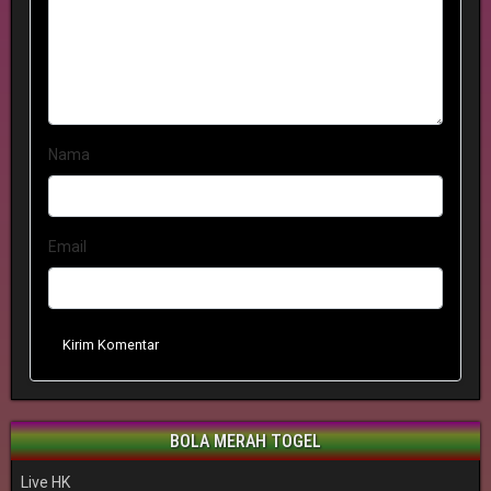
Nama
Email
Kirim Komentar
BOLA MERAH TOGEL
Live HK