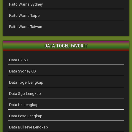
Paito Warna Sydney
Paito Warna Taipei
Paito Warna Taiwan
DATA TOGEL FAVORIT
Data Hk 6D
Data Sydney 6D
Data Togel Lengkap
Data Sgp Lengkap
Data Hk Lengkap
Data Pcso Lengkap
Data Bullseye Lengkap