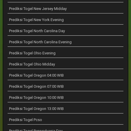
Prediksi Togel New Jersey Midday
Prediksi Togel New York Evening
Prediksi Togel North Carolina Day
Prediksi Togel North Carolina Evening
Prediksi Togel Ohio Evening
Prediksi Togel Ohio Midday
Prediksi Togel Oregon 04:00 WIB
Prediksi Togel Oregon 07:00 WIB
Prediksi Togel Oregon 10:00 WIB
Prediksi Togel Oregon 13:00 WIB
Prediksi Togel Pcso
Prediksi Togel Pennsylvania Day