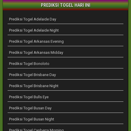
PREDIKSI TOGEL HARI INI
Prediksi Togel Adelaide Day
Prediksi Togel Adelaide Night
Prediksi Togel Arkansas Evening
Prediksi Togel Arkansas Midday
Prediksi Togel Bonoloto
Prediksi Togel Brisbane Day
Prediksi Togel Brisbane Night
Prediksi Togel Bulls Eye
Prediksi Togel Busan Day
Prediksi Togel Busan Night
Prediksi Togel Canberra Morning