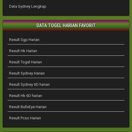
Data Sydney Lengkap
DATA TOGEL HARIAN FAVORIT
Result Sgp Harian
Result Hk Harian
Result Togel Harian
Result Sydney Harian
Result Sydney 6D harian
Result Hk 6D harian
Result BullsEye Harian
Result Pcso Harian