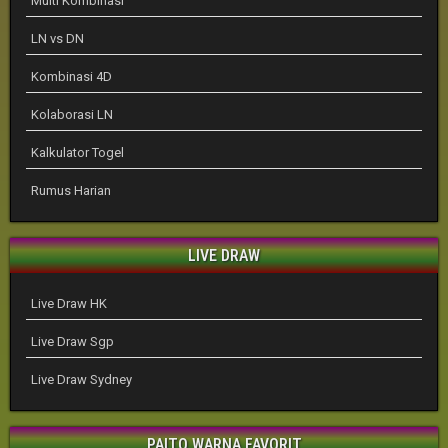
Multi Kombinasi
LN vs DN
Kombinasi 4D
Kolaborasi LN
Kalkulator Togel
Rumus Harian
LIVE DRAW
Live Draw HK
Live Draw Sgp
Live Draw Sydney
PAITO WARNA FAVORIT