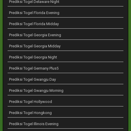
Prediksi Togel Delaware Night
Prediksi Togel Florida Evening
Prediksi Togel Florida Midday
Prediksi Togel Georgia Evening
Prediksi Togel Georgia Midday
Prediksi Togel Georgia Night
Prediksi Togel Germany Plus5
Prediksi Togel Gwangju Day
Prediksi Togel Gwangju Morning
Prediksi Togel Hollywood
Prediksi Togel Hongkong
Prediksi Togel Illinois Evening