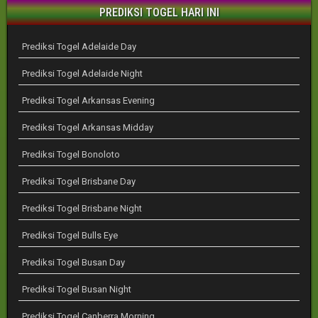
PREDIKSI TOGEL HARI INI
Prediksi Togel Adelaide Day
Prediksi Togel Adelaide Night
Prediksi Togel Arkansas Evening
Prediksi Togel Arkansas Midday
Prediksi Togel Bonoloto
Prediksi Togel Brisbane Day
Prediksi Togel Brisbane Night
Prediksi Togel Bulls Eye
Prediksi Togel Busan Day
Prediksi Togel Busan Night
Prediksi Togel Canberra Morning