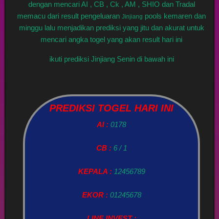
dengan mencari AI , CB , Ck , AM , SHIO dan Tradal
memacu dari result pengeluaran
pools kemaren dan
Jinjiang
minggu lalu menjadikan prediksi yang jitu dan akurat untuk
mencari angka togel yang akan result hari ini
ikuti prediksi Jinjiang Senin di bawah ini
PREDIKSI TOGEL HARI INI
AI :
0178
CB :
6 / 1
KEPALA :
12456789
EKOR :
01245678
LINE INVEST :