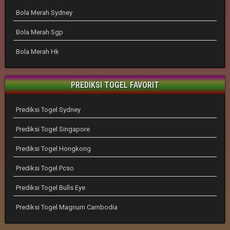
Bola Merah Sydney
Bola Merah Sgp
Bola Merah Hk
PREDIKSI TOGEL FAVORIT
Prediksi Togel Sydney
Prediksi Togel Singapore
Prediksi Togel Hongkong
Prediksi Togel Pcso
Prediksi Togel Bulls Eye
Prediksi Togel Magnum Cambodia