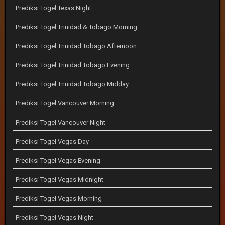
Prediksi Togel Texas Night
Prediksi Togel Trinidad & Tobago Morning
Prediksi Togel Trinidad Tobago Afternoon
Prediksi Togel Trinidad Tobago Evening
Prediksi Togel Trinidad Tobago Midday
Prediksi Togel Vancouver Morning
Prediksi Togel Vancouver Night
Prediksi Togel Vegas Day
Prediksi Togel Vegas Evening
Prediksi Togel Vegas Midnight
Prediksi Togel Vegas Morning
Prediksi Togel Vegas Night