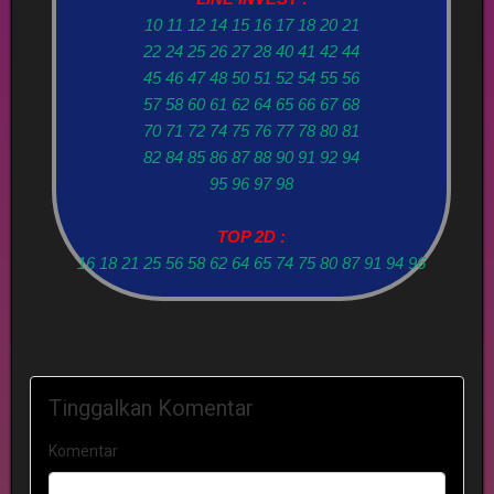
10 11 12 14 15 16 17 18 20 21
22 24 25 26 27 28 40 41 42 44
45 46 47 48 50 51 52 54 55 56
57 58 60 61 62 64 65 66 67 68
70 71 72 74 75 76 77 78 80 81
82 84 85 86 87 88 90 91 92 94
95 96 97 98
TOP 2D :
16 18 21 25 56 58 62 64 65 74 75 80 87 91 94 96
Tinggalkan Komentar
Komentar