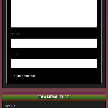
Nama
Email
Kirim Komentar
BOLA MERAH TOGEL
Live HK