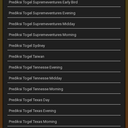
Prediksi Togel Supremeventures Early Bird
Prediksi Togel Supremeventures Evening
Prediksi Togel Supremeventures Midday
Prediksi Togel Supremeventures Morning
Prediksi Togel Sydney
Prediksi Togel Taiwan
Prediksi Togel Tennesse Evening
Prediksi Togel Tennesse Midday
Prediksi Togel Tennesse Morning
Prediksi Togel Texas Day
Prediksi Togel Texas Evening
Prediksi Togel Texas Morning