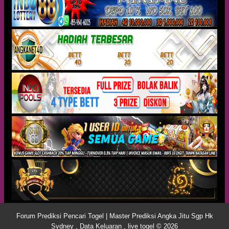
Forum Prediksi Pencari Togel | Master Prediksi Angka Jitu Sgp Hk
Sydney , Data Keluaran , live togel © 2026