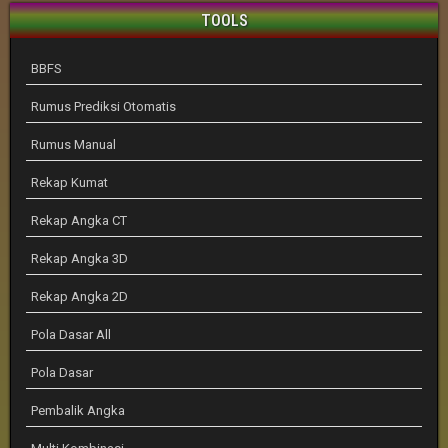
TOOLS
BBFS
Rumus Prediksi Otomatis
Rumus Manual
Rekap Kumat
Rekap Angka CT
Rekap Angka 3D
Rekap Angka 2D
Pola Dasar All
Pola Dasar
Pembalik Angka