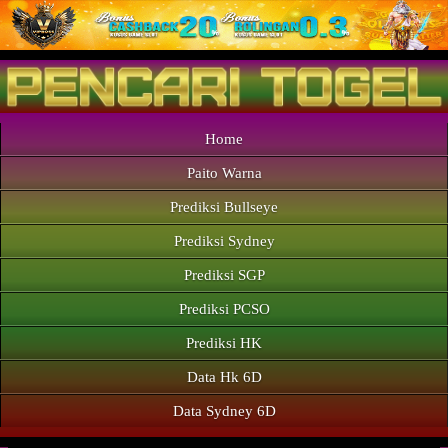
Home
Paito Warna
Prediksi Bullseye
Prediksi Sydney
Prediksi SGP
Prediksi PCSO
Prediksi HK
Data Hk 6D
Data Sydney 6D