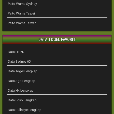
Paito Warna Sydney
Paito Warna Taipei
Paito Warna Taiwan
DATA TOGEL FAVORIT
Data Hk 6D
Data Sydney 6D
Data Togel Lengkap
Data Sgp Lengkap
Data Hk Lengkap
Data Pcso Lengkap
Data Bullseye Lengkap