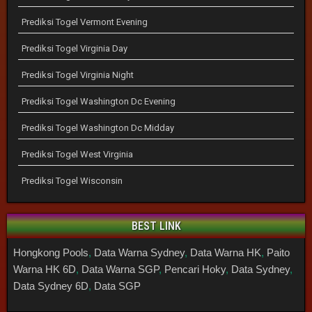
Prediksi Togel Vermont Evening
Prediksi Togel Virginia Day
Prediksi Togel Virginia Night
Prediksi Togel Washington Dc Evening
Prediksi Togel Washington Dc Midday
Prediksi Togel West Virginia
Prediksi Togel Wisconsin
BEST LINK
Hongkong Pools
,
Data Warna Sydney
,
Data Warna HK
,
Paito
Warna HK 6D
,
Data Warna SGP
,
Pencari Hoky
,
Data Sydney
,
Data Sydney 6D
,
Data SGP