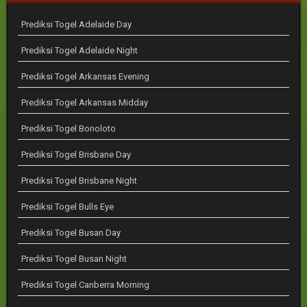
Prediksi Togel Adelaide Day
Prediksi Togel Adelaide Night
Prediksi Togel Arkansas Evening
Prediksi Togel Arkansas Midday
Prediksi Togel Bonoloto
Prediksi Togel Brisbane Day
Prediksi Togel Brisbane Night
Prediksi Togel Bulls Eye
Prediksi Togel Busan Day
Prediksi Togel Busan Night
Prediksi Togel Canberra Morning