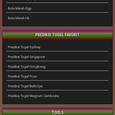
Bola Merah Sgp
Bola Merah Hk
PREDIKSI TOGEL FAVORIT
Prediksi Togel Sydney
Prediksi Togel Singapore
Prediksi Togel Hongkong
Prediksi Togel Pcso
Prediksi Togel Bulls Eye
Prediksi Togel Magnum Cambodia
TOOLS