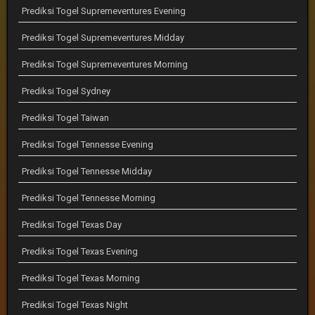
Prediksi Togel Supremeventures Evening
Prediksi Togel Supremeventures Midday
Prediksi Togel Supremeventures Morning
Prediksi Togel Sydney
Prediksi Togel Taiwan
Prediksi Togel Tennesse Evening
Prediksi Togel Tennesse Midday
Prediksi Togel Tennesse Morning
Prediksi Togel Texas Day
Prediksi Togel Texas Evening
Prediksi Togel Texas Morning
Prediksi Togel Texas Night