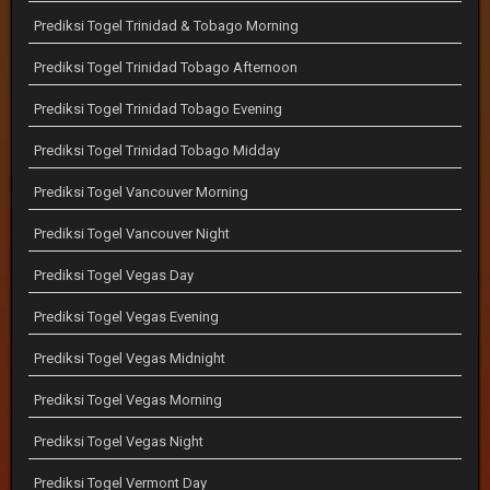
Prediksi Togel Trinidad & Tobago Morning
Prediksi Togel Trinidad Tobago Afternoon
Prediksi Togel Trinidad Tobago Evening
Prediksi Togel Trinidad Tobago Midday
Prediksi Togel Vancouver Morning
Prediksi Togel Vancouver Night
Prediksi Togel Vegas Day
Prediksi Togel Vegas Evening
Prediksi Togel Vegas Midnight
Prediksi Togel Vegas Morning
Prediksi Togel Vegas Night
Prediksi Togel Vermont Day