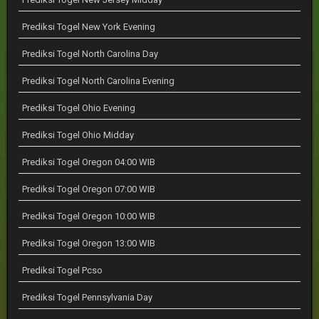
Prediksi Togel New York Evening
Prediksi Togel North Carolina Day
Prediksi Togel North Carolina Evening
Prediksi Togel Ohio Evening
Prediksi Togel Ohio Midday
Prediksi Togel Oregon 04:00 WIB
Prediksi Togel Oregon 07:00 WIB
Prediksi Togel Oregon 10:00 WIB
Prediksi Togel Oregon 13:00 WIB
Prediksi Togel Pcso
Prediksi Togel Pennsylvania Day