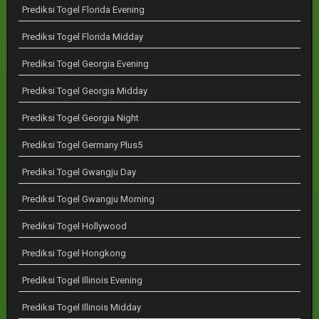
Prediksi Togel Florida Evening
Prediksi Togel Florida Midday
Prediksi Togel Georgia Evening
Prediksi Togel Georgia Midday
Prediksi Togel Georgia Night
Prediksi Togel Germany Plus5
Prediksi Togel Gwangju Day
Prediksi Togel Gwangju Morning
Prediksi Togel Hollywood
Prediksi Togel Hongkong
Prediksi Togel Illinois Evening
Prediksi Togel Illinois Midday