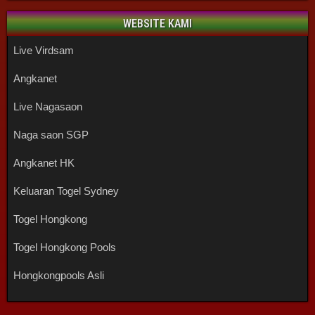
WEBSITE KAMI
Live Virdsam
Angkanet
Live Nagasaon
Naga saon SGP
Angkanet HK
Keluaran Togel Sydney
Togel Hongkong
Togel Hongkong Pools
Hongkongpools Asli