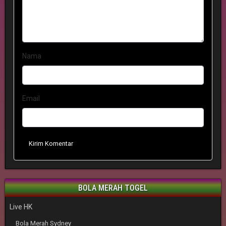
Nama
Email
Kirim Komentar
BOLA MERAH TOGEL
Live HK
Bola Merah Sydney