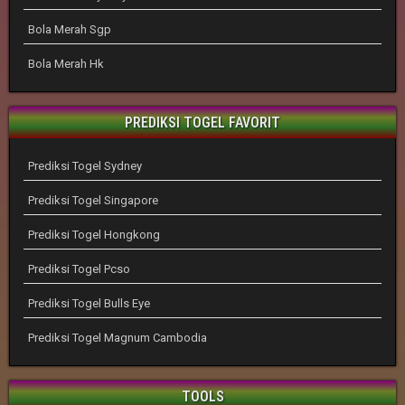
Bola Merah Sgp
Bola Merah Hk
PREDIKSI TOGEL FAVORIT
Prediksi Togel Sydney
Prediksi Togel Singapore
Prediksi Togel Hongkong
Prediksi Togel Pcso
Prediksi Togel Bulls Eye
Prediksi Togel Magnum Cambodia
TOOLS