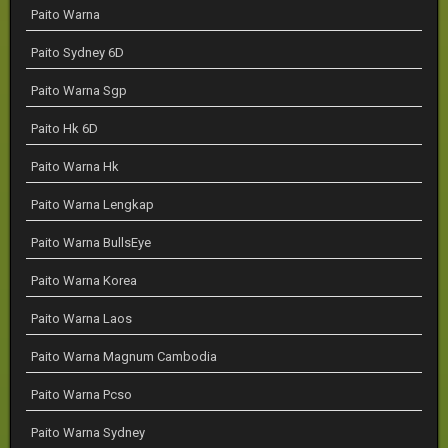
Paito Warna
Paito Sydney 6D
Paito Warna Sgp
Paito Hk 6D
Paito Warna Hk
Paito Warna Lengkap
Paito Warna BullsEye
Paito Warna Korea
Paito Warna Laos
Paito Warna Magnum Cambodia
Paito Warna Pcso
Paito Warna Sydney