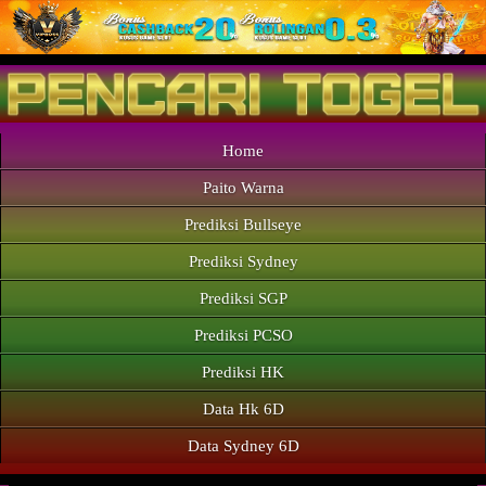
Home
Paito Warna
Prediksi Bullseye
Prediksi Sydney
Prediksi SGP
Prediksi PCSO
Prediksi HK
Data Hk 6D
Data Sydney 6D