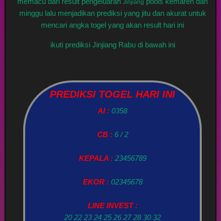
memacu dari result pengeluaran
pools kemaren dan
Jinjiang
minggu lalu menjadikan prediksi yang jitu dan akurat untuk
mencari angka togel yang akan result hari ini
ikuti prediksi Jinjiang Rabu di bawah ini
PREDIKSI TOGEL HARI INI
AI :
0358
CB :
6 / 2
KEPALA :
23456789
EKOR :
02345678
LINE INVEST :
20 22 23 24 25 26 27 28 30 32