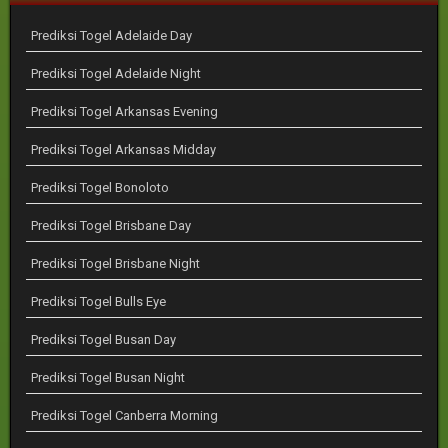
Prediksi Togel Adelaide Day
Prediksi Togel Adelaide Night
Prediksi Togel Arkansas Evening
Prediksi Togel Arkansas Midday
Prediksi Togel Bonoloto
Prediksi Togel Brisbane Day
Prediksi Togel Brisbane Night
Prediksi Togel Bulls Eye
Prediksi Togel Busan Day
Prediksi Togel Busan Night
Prediksi Togel Canberra Morning