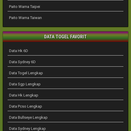
Paito Warna Taipei
Paito Warna Taiwan
DATA TOGEL FAVORIT
Data Hk 6D
Data Sydney 6D
Data Togel Lengkap
Data Sgp Lengkap
Data Hk Lengkap
Data Pcso Lengkap
Data Bullseye Lengkap
Data Sydney Lengkap