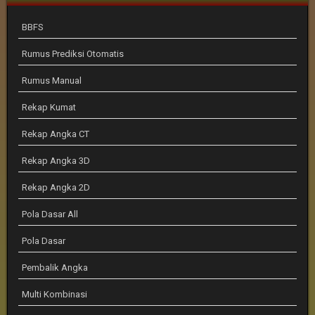
BBFS
Rumus Prediksi Otomatis
Rumus Manual
Rekap Kumat
Rekap Angka CT
Rekap Angka 3D
Rekap Angka 2D
Pola Dasar All
Pola Dasar
Pembalik Angka
Multi Kombinasi