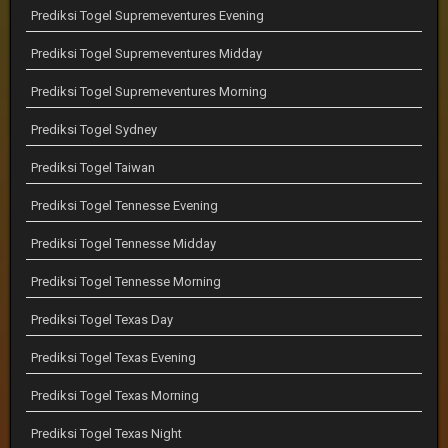
Prediksi Togel Supremeventures Evening
Prediksi Togel Supremeventures Midday
Prediksi Togel Supremeventures Morning
Prediksi Togel Sydney
Prediksi Togel Taiwan
Prediksi Togel Tennesse Evening
Prediksi Togel Tennesse Midday
Prediksi Togel Tennesse Morning
Prediksi Togel Texas Day
Prediksi Togel Texas Evening
Prediksi Togel Texas Morning
Prediksi Togel Texas Night