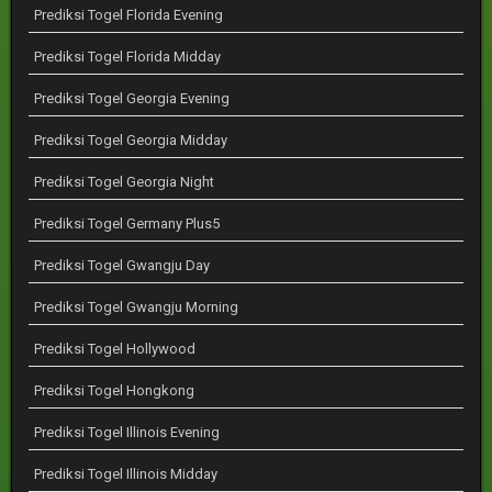
Prediksi Togel Florida Evening
Prediksi Togel Florida Midday
Prediksi Togel Georgia Evening
Prediksi Togel Georgia Midday
Prediksi Togel Georgia Night
Prediksi Togel Germany Plus5
Prediksi Togel Gwangju Day
Prediksi Togel Gwangju Morning
Prediksi Togel Hollywood
Prediksi Togel Hongkong
Prediksi Togel Illinois Evening
Prediksi Togel Illinois Midday