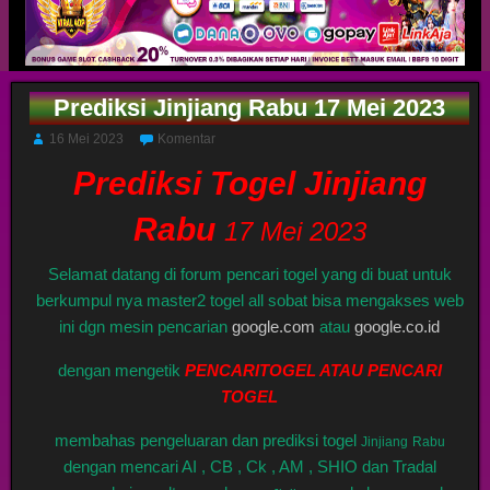
Prediksi Jinjiang Rabu 17 Mei 2023
16 Mei 2023
Komentar
Prediksi Togel Jinjiang
Rabu
17 Mei 2023
Selamat datang di forum pencari togel yang di buat untuk
berkumpul nya master2 togel all sobat bisa mengakses web
ini dgn mesin pencarian
google.com
atau
google.co.id
dengan mengetik
PENCARITOGEL ATAU PENCARI
TOGEL
membahas pengeluaran dan prediksi togel
Jinjiang
Rabu
dengan mencari AI , CB , Ck , AM , SHIO dan Tradal