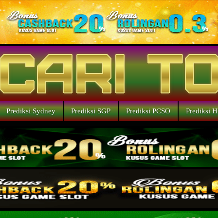
Prediksi Sydney
Prediksi SGP
Prediksi PCSO
Prediksi 