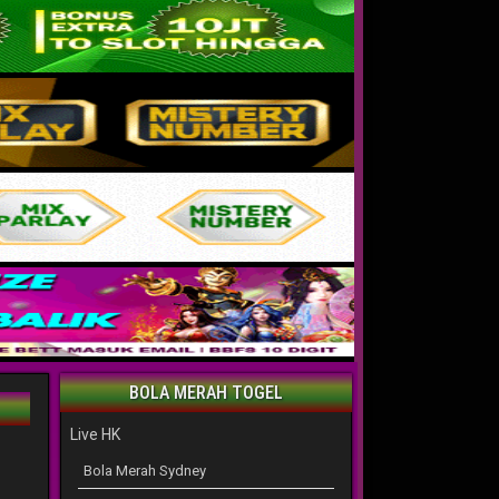
BOLA MERAH TOGEL
Live HK
Bola Merah Sydney