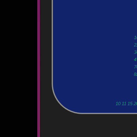
1
2
3
4
7
8
10 11 15 2