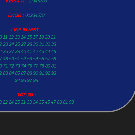
KEPALA :
12345789
EKOR :
01234578
LINE INVEST :
0 11 12 13 14 15 17 18 20 21
2 23 24 25 27 28 30 31 32 33
4 35 37 38 40 41 42 43 44 45
7 48 50 51 52 53 54 55 57 58
0 71 72 73 74 75 77 78 80 81
2 83 84 85 87 88 90 91 92 93
94 95 97 98
TOP 2D :
0 22 24 25 31 33 34 35 45 47 80 81 93