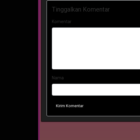
Tinggalkan Komentar
Komentar
Nama
Kirim Komentar