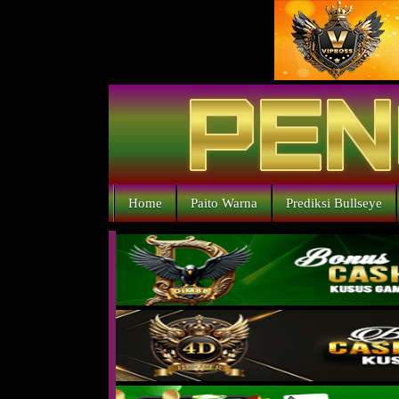
Home
Paito Warna
Prediksi Bullseye