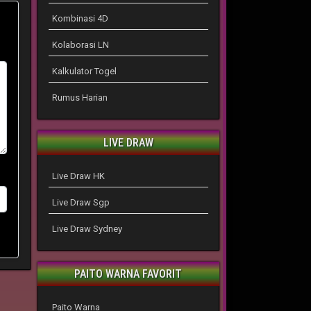
Kombinasi 4D
Kolaborasi LN
Kalkulator Togel
Rumus Harian
LIVE DRAW
Live Draw HK
Live Draw Sgp
Live Draw Sydney
PAITO WARNA FAVORIT
Paito Warna