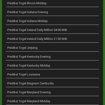
Prediksi Togel Illinois Midday
Prediksi Togel Indiana Evening
Prediksi Togel Indiana Midday
Prediksi Togel Ireland Daily Million 04:00 WIB
Prediksi Togel Ireland Daily Million 21:00 WIB
Prediksi Togel Jinjiang
Prediksi Togel Kentucky Evening
Prediksi Togel Kentucky Midday
Prediksi Togel Louisiana
Prediksi Togel Magnum Cambodia
Prediksi Togel Maryland Evening
Prediksi Togel Maryland Midday