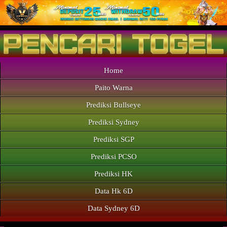
Home
Paito Warna
Prediksi Bullseye
Prediksi Sydney
Prediksi SGP
Prediksi PCSO
Prediksi HK
Data Hk 6D
Data Sydney 6D