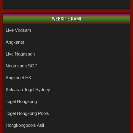
WEBSITE KAMI
Live Virdsam
Angkanet
Live Nagasaon
Naga saon SGP
Angkanet HK
Keluaran Togel Sydney
Togel Hongkong
Togel Hongkong Pools
Hongkongpools Asli