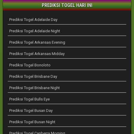
PREDIKSI TOGEL HARI INI
Prediksi Togel Adelaide Day
Prediksi Togel Adelaide Night
Prediksi Togel Arkansas Evening
Prediksi Togel Arkansas Midday
Prediksi Togel Bonoloto
Prediksi Togel Brisbane Day
Prediksi Togel Brisbane Night
Prediksi Togel Bulls Eye
Prediksi Togel Busan Day
Prediksi Togel Busan Night
Prediksi Togel Canberra Morning