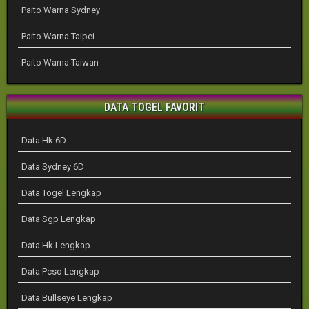
Paito Warna Sydney
Paito Warna Taipei
Paito Warna Taiwan
DATA TOGEL FAVORIT
Data Hk 6D
Data Sydney 6D
Data Togel Lengkap
Data Sgp Lengkap
Data Hk Lengkap
Data Pcso Lengkap
Data Bullseye Lengkap