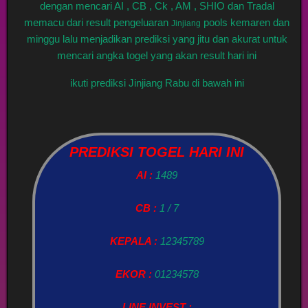
dengan mencari AI , CB , Ck , AM , SHIO dan Tradal
memacu dari result pengeluaran
pools kemaren dan
Jinjiang
minggu lalu menjadikan prediksi yang jitu dan akurat untuk
mencari angka togel yang akan result hari ini
ikuti prediksi Jinjiang Rabu di bawah ini
PREDIKSI TOGEL HARI INI
AI :
1489
CB :
1 / 7
KEPALA :
12345789
EKOR :
01234578
LINE INVEST :