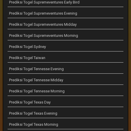
Prediksi Togel Supremeventures Early Bird
Prediksi Togel Supremeventures Evening
Prediksi Togel Supremeventures Midday
Prediksi Togel Supremeventures Morning
Prediksi Togel Sydney
Prediksi Togel Taiwan
Prediksi Togel Tennesse Evening
Prediksi Togel Tennesse Midday
Prediksi Togel Tennesse Morning
Prediksi Togel Texas Day
Prediksi Togel Texas Evening
Prediksi Togel Texas Morning