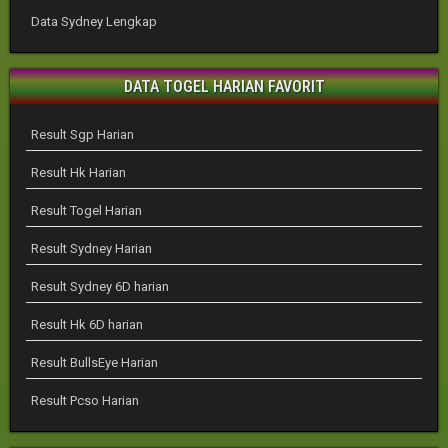
Data Sydney Lengkap
DATA TOGEL HARIAN FAVORIT
Result Sgp Harian
Result Hk Harian
Result Togel Harian
Result Sydney Harian
Result Sydney 6D harian
Result Hk 6D harian
Result BullsEye Harian
Result Pcso Harian