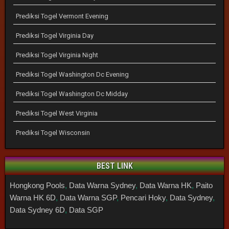
Prediksi Togel Vermont Evening
Prediksi Togel Virginia Day
Prediksi Togel Virginia Night
Prediksi Togel Washington Dc Evening
Prediksi Togel Washington Dc Midday
Prediksi Togel West Virginia
Prediksi Togel Wisconsin
BEST LINK
Hongkong Pools
,
Data Warna Sydney
,
Data Warna HK
,
Paito
Warna HK 6D
,
Data Warna SGP
,
Pencari Hoky
,
Data Sydney
,
Data Sydney 6D
,
Data SGP