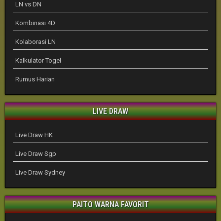
LN vs DN
Kombinasi 4D
Kolaborasi LN
Kalkulator Togel
Rumus Harian
LIVE DRAW
Live Draw HK
Live Draw Sgp
Live Draw Sydney
PAITO WARNA FAVORIT