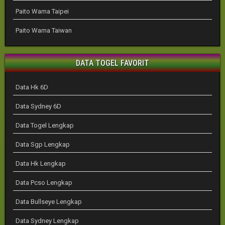
Paito Warna Taipei
Paito Warna Taiwan
DATA TOGEL FAVORIT
Data Hk 6D
Data Sydney 6D
Data Togel Lengkap
Data Sgp Lengkap
Data Hk Lengkap
Data Pcso Lengkap
Data Bullseye Lengkap
Data Sydney Lengkap