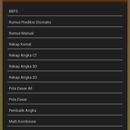
BBFS
Rumus Prediksi Otomatis
Rumus Manual
Rekap Kumat
Rekap Angka CT
Rekap Angka 3D
Rekap Angka 2D
Pola Dasar All
Pola Dasar
Pembalik Angka
Multi Kombinasi