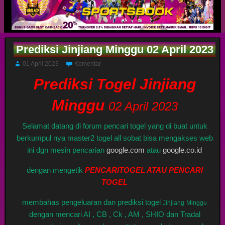
Prediksi Jinjiang Minggu 02 April 2023
01 April 2023
Komentar
Prediksi Togel Jinjiang
Minggu
02 April 2023
Selamat datang di forum pencari togel yang di buat untuk
berkumpul nya master2 togel all sobat bisa mengakses web
ini dgn mesin pencarian
google.com
atau
google.co.id
dengan mengetik
PENCARITOGEL ATAU PENCARI
TOGEL
membahas pengeluaran dan prediksi togel
Jinjiang
Minggu
dengan mencari AI , CB , Ck , AM , SHIO dan Tradal