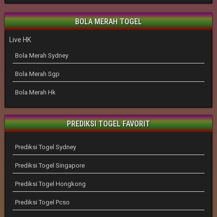
BOLA MERAH TOGEL
Live HK
Bola Merah Sydney
Bola Merah Sgp
Bola Merah Hk
PREDIKSI TOGEL FAVORIT
Prediksi Togel Sydney
Prediksi Togel Singapore
Prediksi Togel Hongkong
Prediksi Togel Pcso