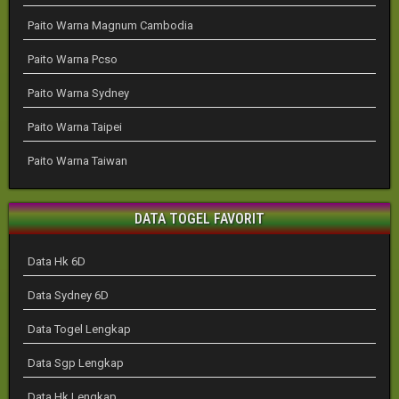
Paito Warna Magnum Cambodia
Paito Warna Pcso
Paito Warna Sydney
Paito Warna Taipei
Paito Warna Taiwan
DATA TOGEL FAVORIT
Data Hk 6D
Data Sydney 6D
Data Togel Lengkap
Data Sgp Lengkap
Data Hk Lengkap