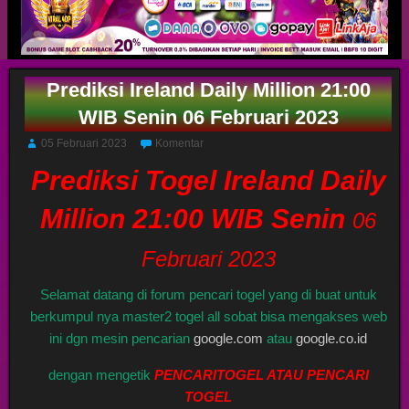
Prediksi Ireland Daily Million 21:00
WIB Senin 06 Februari 2023
05 Februari 2023
Komentar
Prediksi Togel Ireland Daily
Million 21:00 WIB Senin
06
Februari 2023
Selamat datang di forum pencari togel yang di buat untuk
berkumpul nya master2 togel all sobat bisa mengakses web
ini dgn mesin pencarian
google.com
atau
google.co.id
dengan mengetik
PENCARITOGEL ATAU PENCARI
TOGEL