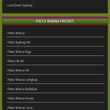
Live Draw Sydney
PAITO WARNA FAVORIT
Paito Warna
Paito Sydney 6D
Paito Warna Sgp
Paito Hk 6D
Paito Warna Hk
Paito Warna Lengkap
Paito Warna BullsEye
Paito Warna Korea
Paito Warna Laos