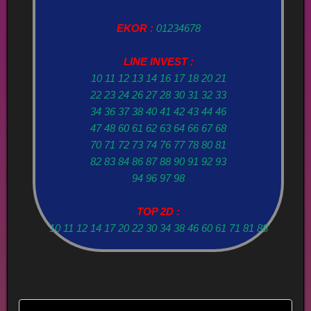
EKOR :
01234678
LINE INVEST :
10 11 12 13 14 16 17 18 20 21
22 23 24 26 27 28 30 31 32 33
34 36 37 38 40 41 42 43 44 46
47 48 60 61 62 63 64 66 67 68
70 71 72 73 74 76 77 78 80 81
82 83 84 86 87 88 90 91 92 93
94 96 97 98
TOP 2D :
10 11 12 14 17 20 22 30 34 38 46 60 61 71 81 88