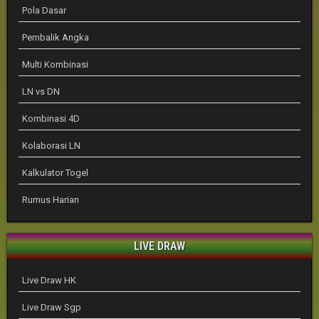
Pola Dasar
Pembalik Angka
Multi Kombinasi
LN vs DN
Kombinasi 4D
Kolaborasi LN
Kalkulator Togel
Rumus Harian
LIVE DRAW
Live Draw HK
Live Draw Sgp