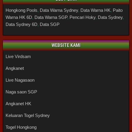
Hongkong Pools
,
Data Warna Sydney
,
Data Warna HK
,
Paito
Warna HK 6D
,
Data Warna SGP
,
Pencari Hoky
,
Data Sydney
,
Data Sydney 6D
,
Data SGP
WEBSITE KAMI
Live Virdsam
Angkanet
Live Nagasaon
Naga saon SGP
Angkanet HK
Keluaran Togel Sydney
Togel Hongkong