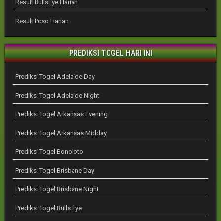
Result BullsEye Harian
Result Pcso Harian
PREDIKSI TOGEL HARI INI
Prediksi Togel Adelaide Day
Prediksi Togel Adelaide Night
Prediksi Togel Arkansas Evening
Prediksi Togel Arkansas Midday
Prediksi Togel Bonoloto
Prediksi Togel Brisbane Day
Prediksi Togel Brisbane Night
Prediksi Togel Bulls Eye