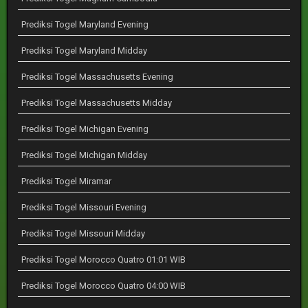
Prediksi Togel Maryland Evening
Prediksi Togel Maryland Midday
Prediksi Togel Massachusetts Evening
Prediksi Togel Massachusetts Midday
Prediksi Togel Michigan Evening
Prediksi Togel Michigan Midday
Prediksi Togel Miramar
Prediksi Togel Missouri Evening
Prediksi Togel Missouri Midday
Prediksi Togel Morocco Quatro 01:01 WIB
Prediksi Togel Morocco Quatro 04:00 WIB