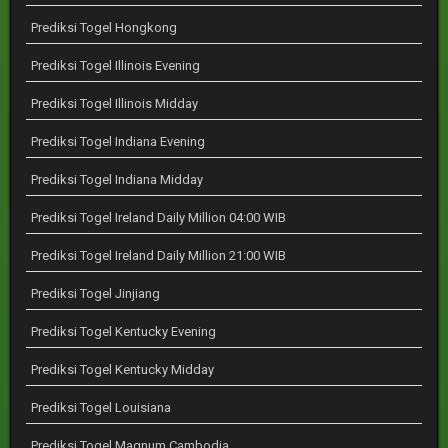
Prediksi Togel Hongkong
Prediksi Togel Illinois Evening
Prediksi Togel Illinois Midday
Prediksi Togel Indiana Evening
Prediksi Togel Indiana Midday
Prediksi Togel Ireland Daily Million 04:00 WIB
Prediksi Togel Ireland Daily Million 21:00 WIB
Prediksi Togel Jinjiang
Prediksi Togel Kentucky Evening
Prediksi Togel Kentucky Midday
Prediksi Togel Louisiana
Prediksi Togel Magnum Cambodia