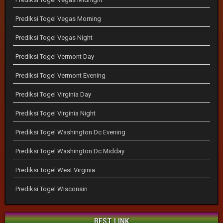
Prediksi Togel Vegas Morning
Prediksi Togel Vegas Night
Prediksi Togel Vermont Day
Prediksi Togel Vermont Evening
Prediksi Togel Virginia Day
Prediksi Togel Virginia Night
Prediksi Togel Washington Dc Evening
Prediksi Togel Washington Dc Midday
Prediksi Togel West Virginia
Prediksi Togel Wisconsin
BEST LINK