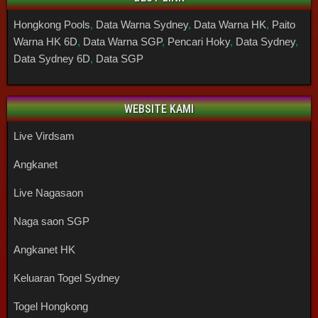
Hongkong Pools
,
Data Warna Sydney
,
Data Warna HK
,
Paito
Warna HK 6D
,
Data Warna SGP
,
Pencari Hoky
,
Data Sydney
,
Data Sydney 6D
,
Data SGP
WEBSITE KAMI
Live Virdsam
Angkanet
Live Nagasaon
Naga saon SGP
Angkanet HK
Keluaran Togel Sydney
Togel Hongkong