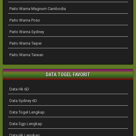
Paito Warna Magnum Cambodia
Paito Warna Pcso
Paito Warna Sydney
Paito Warna Taipei
Paito Warna Taiwan
DATA TOGEL FAVORIT
Data Hk 6D
Data Sydney 6D
Data Togel Lengkap
Data Sgp Lengkap
Data Hk Lengkap