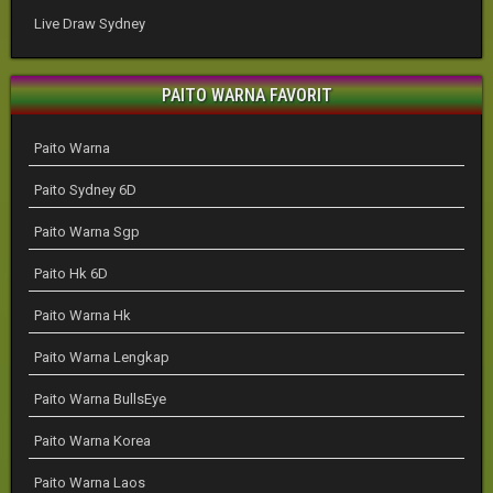
Live Draw Sydney
PAITO WARNA FAVORIT
Paito Warna
Paito Sydney 6D
Paito Warna Sgp
Paito Hk 6D
Paito Warna Hk
Paito Warna Lengkap
Paito Warna BullsEye
Paito Warna Korea
Paito Warna Laos