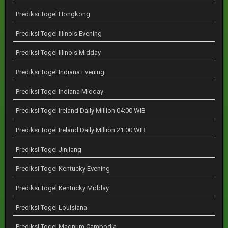
Prediksi Togel Hongkong
Prediksi Togel Illinois Evening
Prediksi Togel Illinois Midday
Prediksi Togel Indiana Evening
Prediksi Togel Indiana Midday
Prediksi Togel Ireland Daily Million 04:00 WIB
Prediksi Togel Ireland Daily Million 21:00 WIB
Prediksi Togel Jinjiang
Prediksi Togel Kentucky Evening
Prediksi Togel Kentucky Midday
Prediksi Togel Louisiana
Prediksi Togel Magnum Cambodia