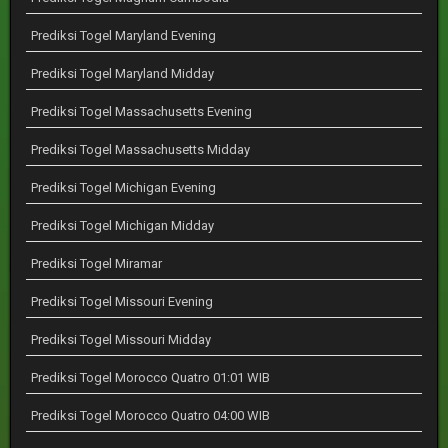
Prediksi Togel Maryland Evening
Prediksi Togel Maryland Midday
Prediksi Togel Massachusetts Evening
Prediksi Togel Massachusetts Midday
Prediksi Togel Michigan Evening
Prediksi Togel Michigan Midday
Prediksi Togel Miramar
Prediksi Togel Missouri Evening
Prediksi Togel Missouri Midday
Prediksi Togel Morocco Quatro 01:01 WIB
Prediksi Togel Morocco Quatro 04:00 WIB