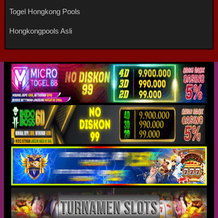
Togel Hongkong Pools
Hongkongpools Asli