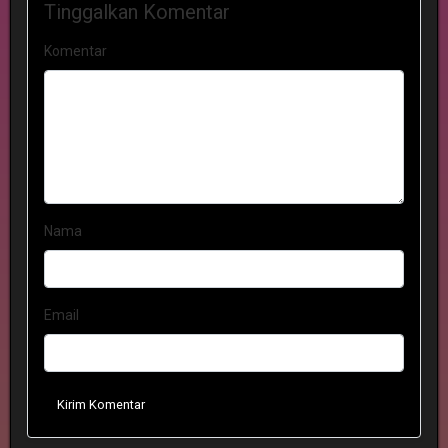
Tinggalkan Komentar
Komentar
Nama
Email
Kirim Komentar