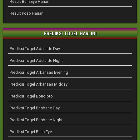
Result BullsEye Harian
Result Pcso Harian
PREDIKSI TOGEL HARI INI
Prediksi Togel Adelaide Day
Prediksi Togel Adelaide Night
Prediksi Togel Arkansas Evening
Prediksi Togel Arkansas Midday
Prediksi Togel Bonoloto
Prediksi Togel Brisbane Day
Prediksi Togel Brisbane Night
Prediksi Togel Bulls Eye