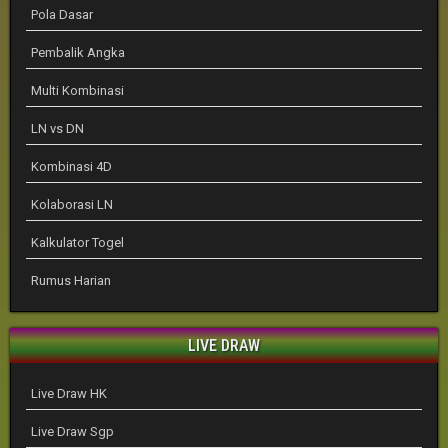
Pola Dasar
Pembalik Angka
Multi Kombinasi
LN vs DN
Kombinasi 4D
Kolaborasi LN
Kalkulator Togel
Rumus Harian
LIVE DRAW
Live Draw HK
Live Draw Sgp