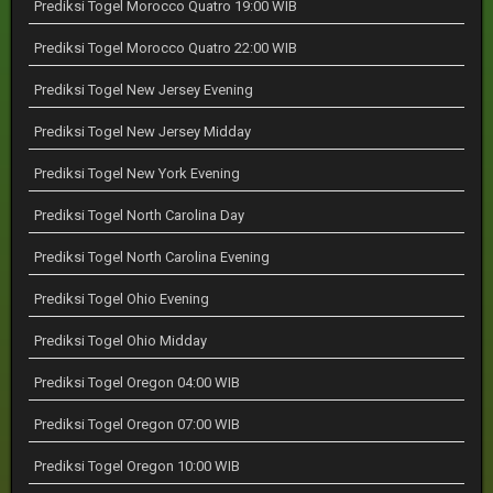
Prediksi Togel Morocco Quatro 19:00 WIB
Prediksi Togel Morocco Quatro 22:00 WIB
Prediksi Togel New Jersey Evening
Prediksi Togel New Jersey Midday
Prediksi Togel New York Evening
Prediksi Togel North Carolina Day
Prediksi Togel North Carolina Evening
Prediksi Togel Ohio Evening
Prediksi Togel Ohio Midday
Prediksi Togel Oregon 04:00 WIB
Prediksi Togel Oregon 07:00 WIB
Prediksi Togel Oregon 10:00 WIB