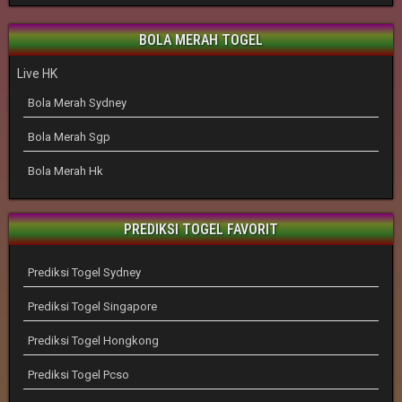
BOLA MERAH TOGEL
Live HK
Bola Merah Sydney
Bola Merah Sgp
Bola Merah Hk
PREDIKSI TOGEL FAVORIT
Prediksi Togel Sydney
Prediksi Togel Singapore
Prediksi Togel Hongkong
Prediksi Togel Pcso