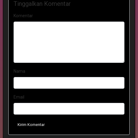
Tinggalkan Komentar
Komentar
Nama
Email
Kirim Komentar