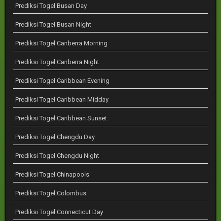
Prediksi Togel Busan Day
Prediksi Togel Busan Night
Prediksi Togel Canberra Morning
Prediksi Togel Canberra Night
Prediksi Togel Caribbean Evening
Prediksi Togel Caribbean Midday
Prediksi Togel Caribbean Sunset
Prediksi Togel Chengdu Day
Prediksi Togel Chengdu Night
Prediksi Togel Chinapools
Prediksi Togel Colombus
Prediksi Togel Connecticut Day