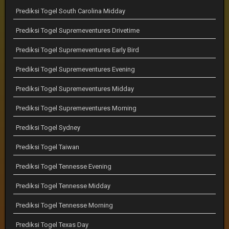
Prediksi Togel South Carolina Midday
Prediksi Togel Supremeventures Drivetime
Prediksi Togel Supremeventures Early Bird
Prediksi Togel Supremeventures Evening
Prediksi Togel Supremeventures Midday
Prediksi Togel Supremeventures Morning
Prediksi Togel Sydney
Prediksi Togel Taiwan
Prediksi Togel Tennesse Evening
Prediksi Togel Tennesse Midday
Prediksi Togel Tennesse Morning
Prediksi Togel Texas Day