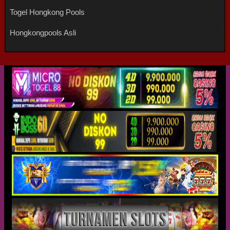
Togel Hongkong Pools
Hongkongpools Asli