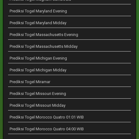
Prediksi Togel Maryland Evening
Prediksi Togel Maryland Midday
Prediksi Togel Massachusetts Evening
Prediksi Togel Massachusetts Midday
Prediksi Togel Michigan Evening
Prediksi Togel Michigan Midday
Prediksi Togel Miramar
Prediksi Togel Missouri Evening
Prediksi Togel Missouri Midday
Prediksi Togel Morocco Quatro 01:01 WIB
Prediksi Togel Morocco Quatro 04:00 WIB