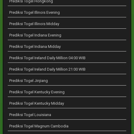
Prediksi Togel Hongkong
Prediksi Togel Illinois Evening
Prediksi Togel Illinois Midday
Prediksi Togel Indiana Evening
Prediksi Togel Indiana Midday
Prediksi Togel Ireland Daily Million 04:00 WIB
Prediksi Togel Ireland Daily Million 21:00 WIB
Prediksi Togel Jinjiang
Prediksi Togel Kentucky Evening
Prediksi Togel Kentucky Midday
Prediksi Togel Louisiana
Prediksi Togel Magnum Cambodia