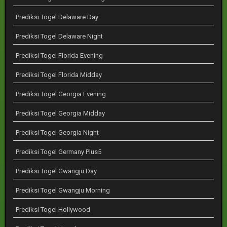
Prediksi Togel Delaware Day
Prediksi Togel Delaware Night
Prediksi Togel Florida Evening
Prediksi Togel Florida Midday
Prediksi Togel Georgia Evening
Prediksi Togel Georgia Midday
Prediksi Togel Georgia Night
Prediksi Togel Germany Plus5
Prediksi Togel Gwangju Day
Prediksi Togel Gwangju Morning
Prediksi Togel Hollywood