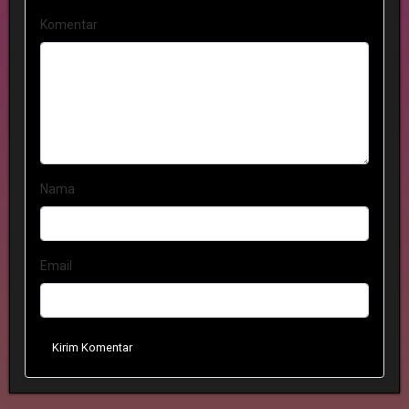
Komentar
Nama
Email
Kirim Komentar