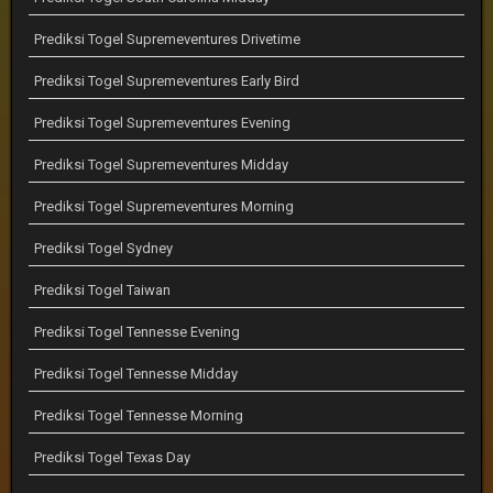
Prediksi Togel Supremeventures Drivetime
Prediksi Togel Supremeventures Early Bird
Prediksi Togel Supremeventures Evening
Prediksi Togel Supremeventures Midday
Prediksi Togel Supremeventures Morning
Prediksi Togel Sydney
Prediksi Togel Taiwan
Prediksi Togel Tennesse Evening
Prediksi Togel Tennesse Midday
Prediksi Togel Tennesse Morning
Prediksi Togel Texas Day