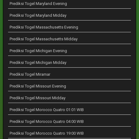
Prediksi Togel Maryland Evening
Prediksi Togel Maryland Midday
Prediksi Togel Massachusetts Evening
Prediksi Togel Massachusetts Midday
Prediksi Togel Michigan Evening
Prediksi Togel Michigan Midday
Prediksi Togel Miramar
Prediksi Togel Missouri Evening
Prediksi Togel Missouri Midday
Prediksi Togel Morocco Quatro 01:01 WIB
Prediksi Togel Morocco Quatro 04:00 WIB
Prediksi Togel Morocco Quatro 19:00 WIB