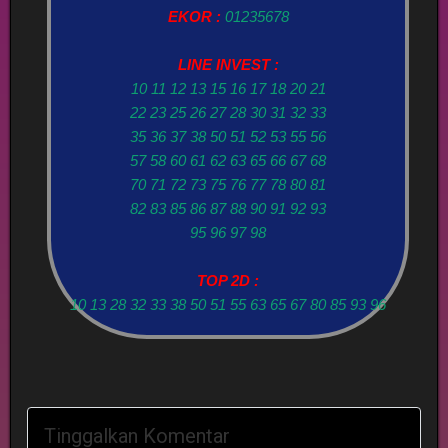
EKOR :
01235678
LINE INVEST :
10 11 12 13 15 16 17 18 20 21
22 23 25 26 27 28 30 31 32 33
35 36 37 38 50 51 52 53 55 56
57 58 60 61 62 63 65 66 67 68
70 71 72 73 75 76 77 78 80 81
82 83 85 86 87 88 90 91 92 93
95 96 97 98
TOP 2D :
10 13 28 32 33 38 50 51 55 63 65 67 80 85 93 96
Tinggalkan Komentar