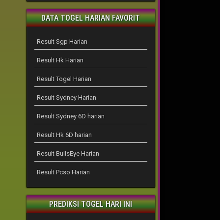
DATA TOGEL HARIAN FAVORIT
Result Sgp Harian
Result Hk Harian
Result Togel Harian
Result Sydney Harian
Result Sydney 6D harian
Result Hk 6D harian
Result BullsEye Harian
Result Pcso Harian
PREDIKSI TOGEL HARI INI