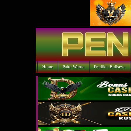
Home
Paito Warna
Prediksi Bullseye