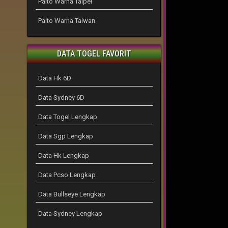
Paito Warna Taipei
Paito Warna Taiwan
DATA TOGEL FAVORIT
Data Hk 6D
Data Sydney 6D
Data Togel Lengkap
Data Sgp Lengkap
Data Hk Lengkap
Data Pcso Lengkap
Data Bullseye Lengkap
Data Sydney Lengkap