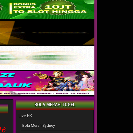
BOLA MERAH TOGEL
Live HK
Bola Merah Sydney
16