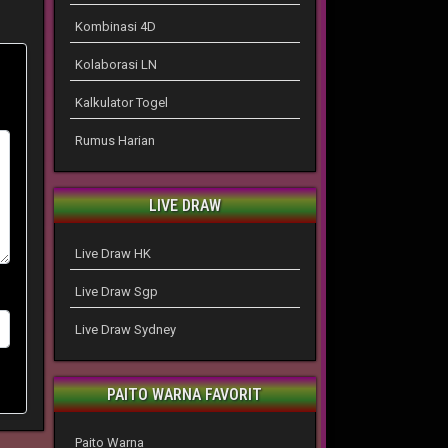
Kombinasi 4D
Kolaborasi LN
Kalkulator Togel
Rumus Harian
LIVE DRAW
Live Draw HK
Live Draw Sgp
Live Draw Sydney
PAITO WARNA FAVORIT
Paito Warna