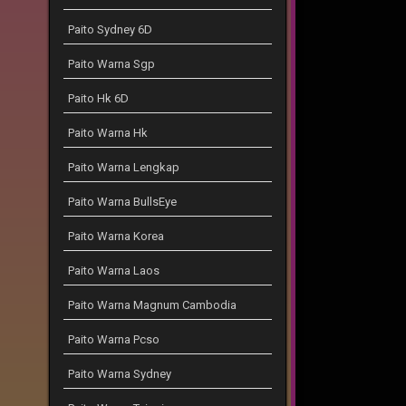
Paito Sydney 6D
Paito Warna Sgp
Paito Hk 6D
Paito Warna Hk
Paito Warna Lengkap
Paito Warna BullsEye
Paito Warna Korea
Paito Warna Laos
Paito Warna Magnum Cambodia
Paito Warna Pcso
Paito Warna Sydney