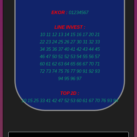
EKOR :
01234567
LINE INVEST :
10 11 12 13 14 15 16 17 20 21
22 23 24 25 26 27 30 31 32 33
34 35 36 37 40 41 42 43 44 45
46 47 50 51 52 53 54 55 56 57
60 61 62 63 64 65 66 67 70 71
72 73 74 75 76 77 90 91 92 93
94 95 96 97
TOP 2D :
10 15 25 33 41 42 47 52 53 60 61 67 70 76 93 94