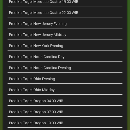
Prediksi Togel Morocco Quatro 19:00 WIB
Prediksi Togel Morocco Quatro 22:00 WIB
Prediksi Togel New Jersey Evening
Prediksi Togel New Jersey Midday
Prediksi Togel New York Evening
Prediksi Togel North Carolina Day
Prediksi Togel North Carolina Evening
Prediksi Togel Ohio Evening
Prediksi Togel Ohio Midday
Prediksi Togel Oregon 04:00 WIB
Prediksi Togel Oregon 07:00 WIB
Prediksi Togel Oregon 10:00 WIB