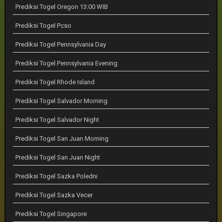
Prediksi Togel Oregon 13:00 WIB
Prediksi Togel Pcso
Prediksi Togel Pennsylvania Day
Prediksi Togel Pennsylvania Evening
Prediksi Togel Rhode Island
Prediksi Togel Salvador Morning
Prediksi Togel Salvador Night
Prediksi Togel San Juan Morning
Prediksi Togel San Juan Night
Prediksi Togel Sazka Poledni
Prediksi Togel Sazka Vecer
Prediksi Togel Singapore