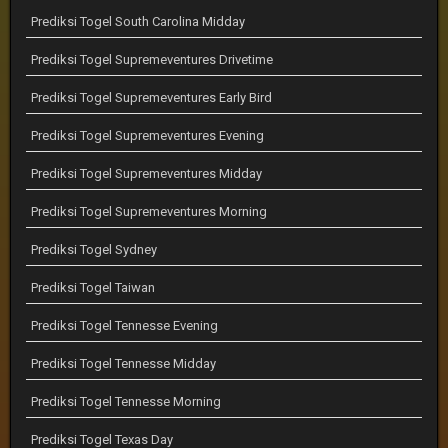
Prediksi Togel South Carolina Midday
Prediksi Togel Supremeventures Drivetime
Prediksi Togel Supremeventures Early Bird
Prediksi Togel Supremeventures Evening
Prediksi Togel Supremeventures Midday
Prediksi Togel Supremeventures Morning
Prediksi Togel Sydney
Prediksi Togel Taiwan
Prediksi Togel Tennesse Evening
Prediksi Togel Tennesse Midday
Prediksi Togel Tennesse Morning
Prediksi Togel Texas Day