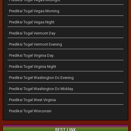
Prediksi Togel Vegas Morning
Prediksi Togel Vegas Night
Prediksi Togel Vermont Day
Prediksi Togel Vermont Evening
Prediksi Togel Virginia Day
Prediksi Togel Virginia Night
Prediksi Togel Washington Dc Evening
Prediksi Togel Washington Dc Midday
Prediksi Togel West Virginia
Prediksi Togel Wisconsin
BEST LINK