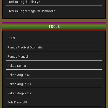
Prediksi Togel Bulls Eye
Prediksi Togel Magnum Cambodia
TOOLS
BBFS
Rumus Prediksi Otomatis
Rumus Manual
Rekap Kumat
Rekap Angka CT
Rekap Angka 3D
Rekap Angka 2D
Pola Dasar All