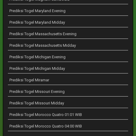
Prediksi Togel Maryland Evening
Prediksi Togel Maryland Midday
Prediksi Togel Massachusetts Evening
Prediksi Togel Massachusetts Midday
Prediksi Togel Michigan Evening
Prediksi Togel Michigan Midday
Prediksi Togel Miramar
Prediksi Togel Missouri Evening
Prediksi Togel Missouri Midday
Prediksi Togel Morocco Quatro 01:01 WIB
Prediksi Togel Morocco Quatro 04:00 WIB