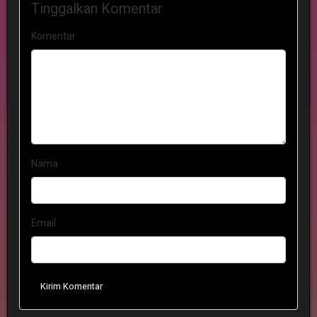
Tinggalkan Komentar
Komentar
Nama
Email
Kirim Komentar