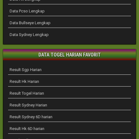
Data Pcso Lengkap
Data Bullseye Lengkap
Data Sydney Lengkap
DATA TOGEL HARIAN FAVORIT
Result Sgp Harian
Result Hk Harian
Result Togel Harian
Result Sydney Harian
Result Sydney 6D harian
Result Hk 6D harian