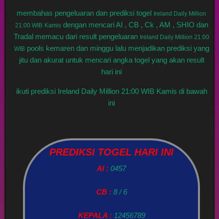
membahas pengeluaran dan prediksi togel
Ireland Daily Million
dengan mencari AI , CB , Ck , AM , SHIO dan
21:00 WIB
Kamis
Tradal memacu dari result pengeluaran
Ireland Daily Million 21:00
pools kemaren dan minggu lalu menjadikan prediksi yang
WIB
jitu dan akurat untuk mencari angka togel yang akan result
hari ini
ikuti prediksi Ireland Daily Million 21:00 WIB Kamis di bawah
ini
PREDIKSI TOGEL HARI INI
AI :
0457
CB :
8 / 6
KEPALA :
12456789