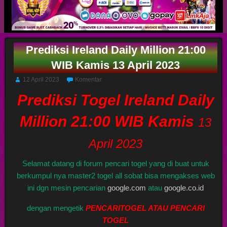
Prediksi Ireland Daily Million 21:00
WIB Kamis 13 April 2023
12 April 2023
Komentar
Prediksi Togel Ireland Daily
Million 21:00 WIB Kamis
13
April 2023
Selamat datang di forum pencari togel yang di buat untuk
berkumpul nya master2 togel all sobat bisa mengakses web
ini dgn mesin pencarian
google.com
atau
google.co.id
dengan mengetik
PENCARITOGEL ATAU PENCARI
TOGEL