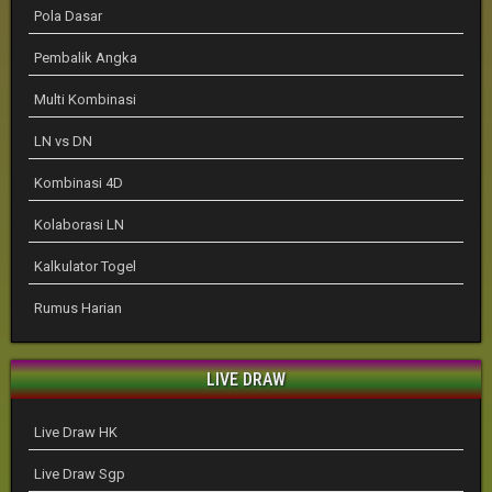
Pola Dasar
Pembalik Angka
Multi Kombinasi
LN vs DN
Kombinasi 4D
Kolaborasi LN
Kalkulator Togel
Rumus Harian
LIVE DRAW
Live Draw HK
Live Draw Sgp