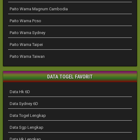
Paito Warna Magnum Cambodia
Paito Warna Pcso
Paito Warna Sydney
Paito Warna Taipei
Paito Warna Taiwan
DATA TOGEL FAVORIT
Data Hk 6D
Data Sydney 6D
Data Togel Lengkap
Data Sgp Lengkap
Data Hk Lengkap