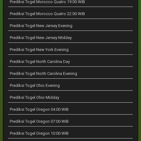
Prediksi Togel Morocco Quatro 19:00 WIB
Prediksi Togel Morocco Quatro 22:00 WIB
Prediksi Togel New Jersey Evening
Prediksi Togel New Jersey Midday
Prediksi Togel New York Evening
Prediksi Togel North Carolina Day
Prediksi Togel North Carolina Evening
Prediksi Togel Ohio Evening
Prediksi Togel Ohio Midday
Prediksi Togel Oregon 04:00 WIB
Prediksi Togel Oregon 07:00 WIB
Prediksi Togel Oregon 10:00 WIB