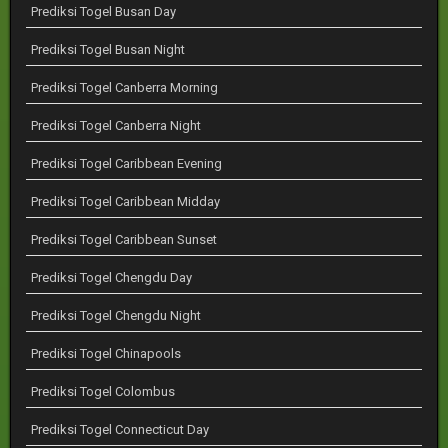
Prediksi Togel Busan Day
Prediksi Togel Busan Night
Prediksi Togel Canberra Morning
Prediksi Togel Canberra Night
Prediksi Togel Caribbean Evening
Prediksi Togel Caribbean Midday
Prediksi Togel Caribbean Sunset
Prediksi Togel Chengdu Day
Prediksi Togel Chengdu Night
Prediksi Togel Chinapools
Prediksi Togel Colombus
Prediksi Togel Connecticut Day