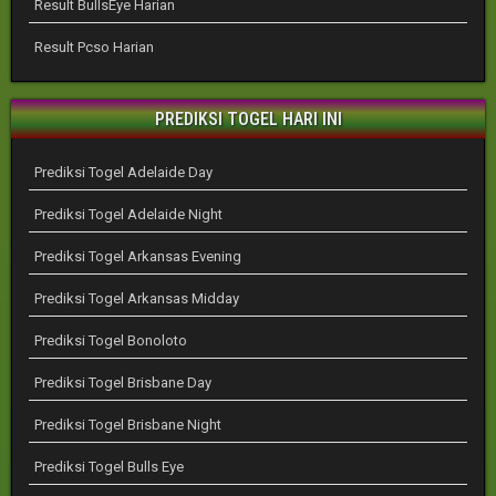
Result BullsEye Harian
Result Pcso Harian
PREDIKSI TOGEL HARI INI
Prediksi Togel Adelaide Day
Prediksi Togel Adelaide Night
Prediksi Togel Arkansas Evening
Prediksi Togel Arkansas Midday
Prediksi Togel Bonoloto
Prediksi Togel Brisbane Day
Prediksi Togel Brisbane Night
Prediksi Togel Bulls Eye