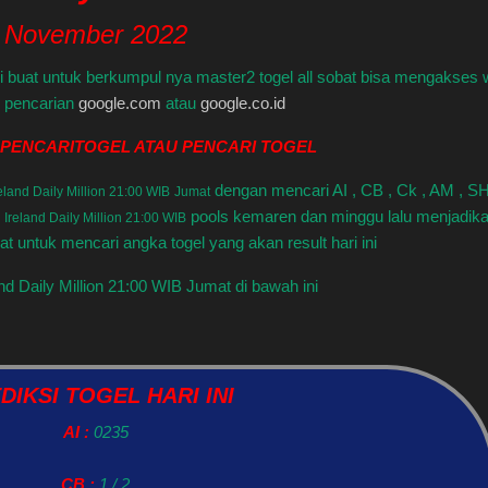
November 2022
di buat untuk berkumpul nya master2 togel all sobat bisa mengakses
n pencarian
google.com
atau
google.co.id
k
PENCARITOGEL ATAU PENCARI TOGEL
dengan mencari AI , CB , Ck , AM , S
reland Daily Million 21:00 WIB
Jumat
n
pools kemaren dan minggu lalu menjadik
Ireland Daily Million 21:00 WIB
rat untuk mencari angka togel yang akan result hari ini
land Daily Million 21:00 WIB Jumat di bawah ini
DIKSI TOGEL HARI INI
AI :
0235
CB :
1 / 2