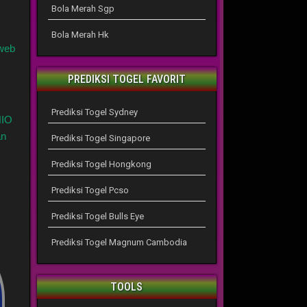
Bola Merah Sgp
Bola Merah Hk
 web
PREDIKSI TOGEL FAVORIT
Prediksi Togel Sydney
HIO
an
Prediksi Togel Singapore
Prediksi Togel Hongkong
Prediksi Togel Pcso
Prediksi Togel Bulls Eye
Prediksi Togel Magnum Cambodia
TOOLS