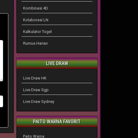
Kombinasi 4D
Kolaborasi LN
Kalkulator Togel
Rumus Harian
LIVE DRAW
Live Draw HK
Live Draw Sgp
Live Draw Sydney
PAITO WARNA FAVORIT
Paito Warna