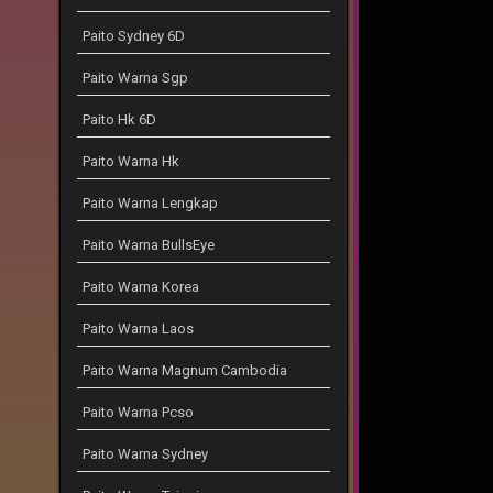
Paito Sydney 6D
Paito Warna Sgp
Paito Hk 6D
Paito Warna Hk
Paito Warna Lengkap
Paito Warna BullsEye
Paito Warna Korea
Paito Warna Laos
Paito Warna Magnum Cambodia
Paito Warna Pcso
Paito Warna Sydney