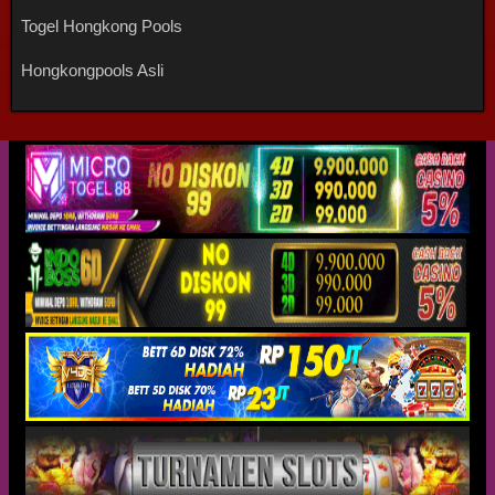
Togel Hongkong Pools
Hongkongpools Asli