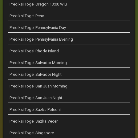
Prediksi Togel Oregon 13:00 WIB
Prediksi Togel Pcso
Prediksi Togel Pennsylvania Day
Prediksi Togel Pennsylvania Evening
Prediksi Togel Rhode Island
Prediksi Togel Salvador Morning
Prediksi Togel Salvador Night
Prediksi Togel San Juan Morning
Prediksi Togel San Juan Night
Prediksi Togel Sazka Poledni
Prediksi Togel Sazka Vecer
Prediksi Togel Singapore