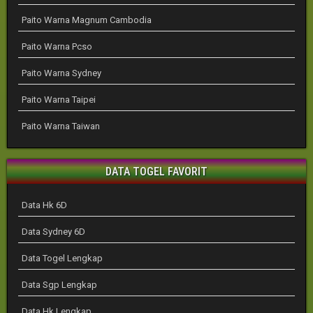
Paito Warna Magnum Cambodia
Paito Warna Pcso
Paito Warna Sydney
Paito Warna Taipei
Paito Warna Taiwan
DATA TOGEL FAVORIT
Data Hk 6D
Data Sydney 6D
Data Togel Lengkap
Data Sgp Lengkap
Data Hk Lengkap