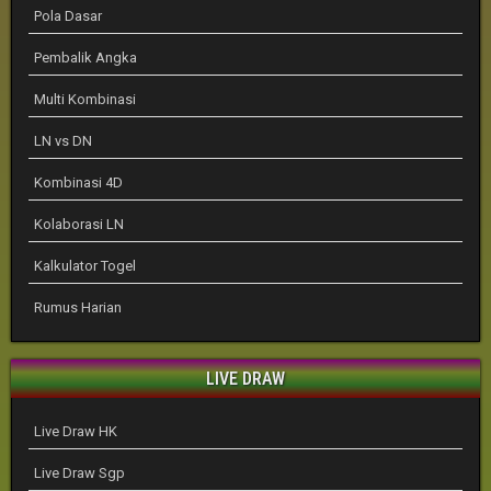
Pola Dasar
Pembalik Angka
Multi Kombinasi
LN vs DN
Kombinasi 4D
Kolaborasi LN
Kalkulator Togel
Rumus Harian
LIVE DRAW
Live Draw HK
Live Draw Sgp