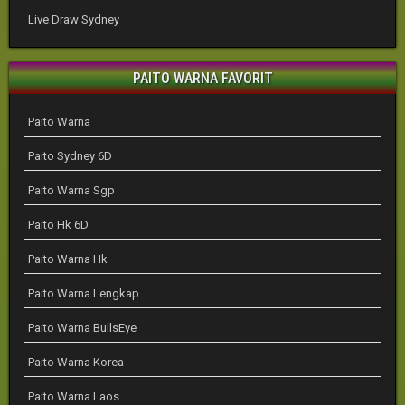
Live Draw Sydney
PAITO WARNA FAVORIT
Paito Warna
Paito Sydney 6D
Paito Warna Sgp
Paito Hk 6D
Paito Warna Hk
Paito Warna Lengkap
Paito Warna BullsEye
Paito Warna Korea
Paito Warna Laos