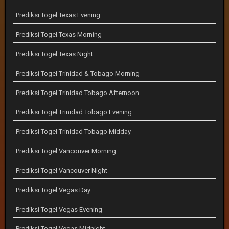
Prediksi Togel Texas Evening
Prediksi Togel Texas Morning
Prediksi Togel Texas Night
Prediksi Togel Trinidad & Tobago Morning
Prediksi Togel Trinidad Tobago Afternoon
Prediksi Togel Trinidad Tobago Evening
Prediksi Togel Trinidad Tobago Midday
Prediksi Togel Vancouver Morning
Prediksi Togel Vancouver Night
Prediksi Togel Vegas Day
Prediksi Togel Vegas Evening
Prediksi Togel Vegas Midnight