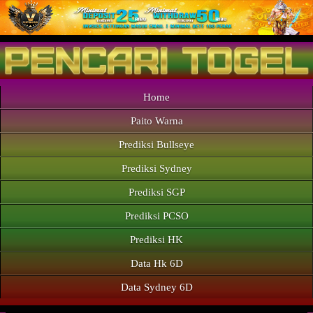
Home
Paito Warna
Prediksi Bullseye
Prediksi Sydney
Prediksi SGP
Prediksi PCSO
Prediksi HK
Data Hk 6D
Data Sydney 6D