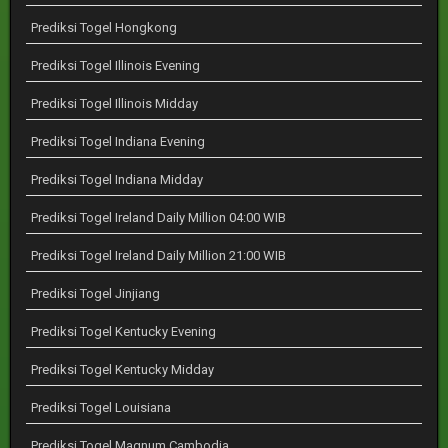
Prediksi Togel Hongkong
Prediksi Togel Illinois Evening
Prediksi Togel Illinois Midday
Prediksi Togel Indiana Evening
Prediksi Togel Indiana Midday
Prediksi Togel Ireland Daily Million 04:00 WIB
Prediksi Togel Ireland Daily Million 21:00 WIB
Prediksi Togel Jinjiang
Prediksi Togel Kentucky Evening
Prediksi Togel Kentucky Midday
Prediksi Togel Louisiana
Prediksi Togel Magnum Cambodia