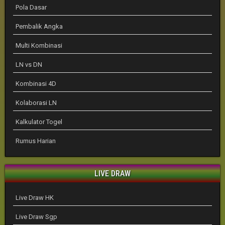
Pola Dasar
Pembalik Angka
Multi Kombinasi
LN vs DN
Kombinasi 4D
Kolaborasi LN
Kalkulator Togel
Rumus Harian
LIVE DRAW
Live Draw HK
Live Draw Sgp