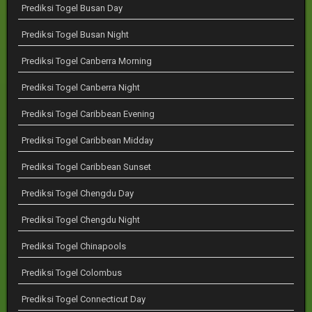
Prediksi Togel Busan Day
Prediksi Togel Busan Night
Prediksi Togel Canberra Morning
Prediksi Togel Canberra Night
Prediksi Togel Caribbean Evening
Prediksi Togel Caribbean Midday
Prediksi Togel Caribbean Sunset
Prediksi Togel Chengdu Day
Prediksi Togel Chengdu Night
Prediksi Togel Chinapools
Prediksi Togel Colombus
Prediksi Togel Connecticut Day