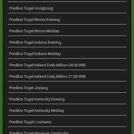
Prediksi Togel Hongkong
Prediksi Togel Illinois Evening
Prediksi Togel Illinois Midday
Prediksi Togel Indiana Evening
Prediksi Togel Indiana Midday
Prediksi Togel Ireland Daily Million 04:00 WIB
Prediksi Togel Ireland Daily Million 21:00 WIB
Prediksi Togel Jinjiang
Prediksi Togel Kentucky Evening
Prediksi Togel Kentucky Midday
Prediksi Togel Louisiana
Prediksi Togel Magnum Cambodia