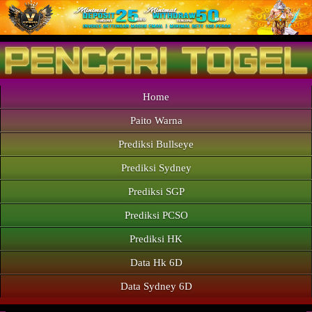
Home
Paito Warna
Prediksi Bullseye
Prediksi Sydney
Prediksi SGP
Prediksi PCSO
Prediksi HK
Data Hk 6D
Data Sydney 6D