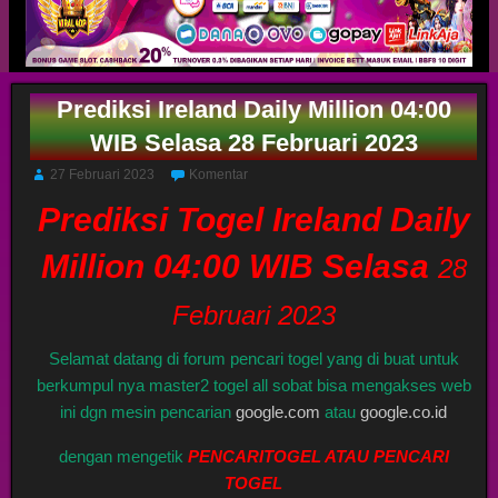
Prediksi Ireland Daily Million 04:00
WIB Selasa 28 Februari 2023
27 Februari 2023
Komentar
Prediksi Togel Ireland Daily
Million 04:00 WIB Selasa
28
Februari 2023
Selamat datang di forum pencari togel yang di buat untuk
berkumpul nya master2 togel all sobat bisa mengakses web
ini dgn mesin pencarian
google.com
atau
google.co.id
dengan mengetik
PENCARITOGEL ATAU PENCARI
TOGEL