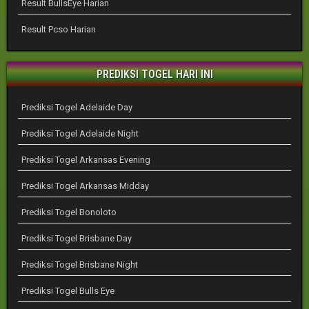
Result BullsEye Harian
Result Pcso Harian
PREDIKSI TOGEL HARI INI
Prediksi Togel Adelaide Day
Prediksi Togel Adelaide Night
Prediksi Togel Arkansas Evening
Prediksi Togel Arkansas Midday
Prediksi Togel Bonoloto
Prediksi Togel Brisbane Day
Prediksi Togel Brisbane Night
Prediksi Togel Bulls Eye