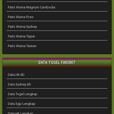
Paito Warna Magnum Cambodia
Paito Warna Pcso
Paito Warna Sydney
Paito Warna Taipei
Paito Warna Taiwan
DATA TOGEL FAVORIT
Data Hk 6D
Data Sydney 6D
Data Togel Lengkap
Data Sgp Lengkap
Data Hk Lengkap