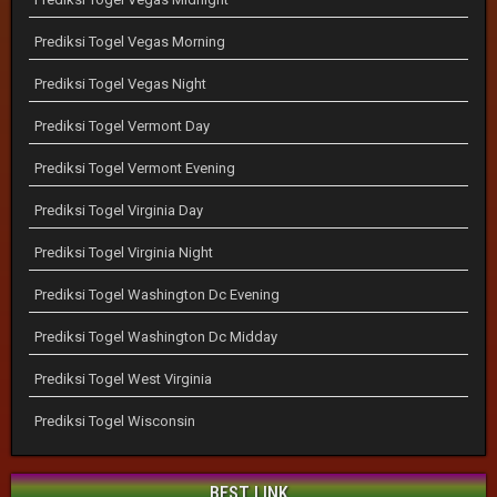
Prediksi Togel Vegas Morning
Prediksi Togel Vegas Night
Prediksi Togel Vermont Day
Prediksi Togel Vermont Evening
Prediksi Togel Virginia Day
Prediksi Togel Virginia Night
Prediksi Togel Washington Dc Evening
Prediksi Togel Washington Dc Midday
Prediksi Togel West Virginia
Prediksi Togel Wisconsin
BEST LINK