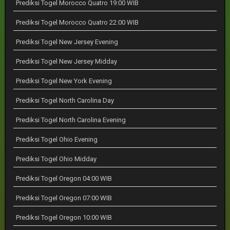
Prediksi Togel Morocco Quatro 19:00 WIB
Prediksi Togel Morocco Quatro 22:00 WIB
Prediksi Togel New Jersey Evening
Prediksi Togel New Jersey Midday
Prediksi Togel New York Evening
Prediksi Togel North Carolina Day
Prediksi Togel North Carolina Evening
Prediksi Togel Ohio Evening
Prediksi Togel Ohio Midday
Prediksi Togel Oregon 04:00 WIB
Prediksi Togel Oregon 07:00 WIB
Prediksi Togel Oregon 10:00 WIB