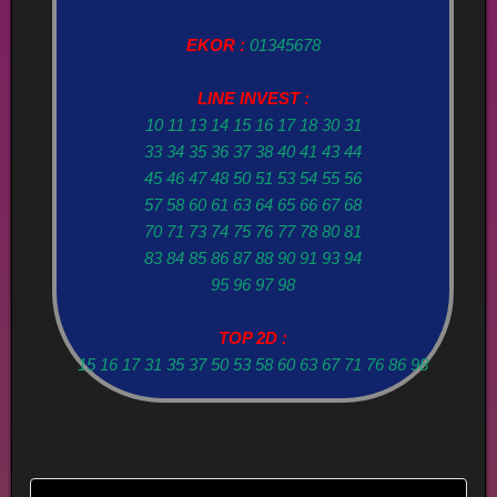
EKOR :
01345678
LINE INVEST :
10 11 13 14 15 16 17 18 30 31
33 34 35 36 37 38 40 41 43 44
45 46 47 48 50 51 53 54 55 56
57 58 60 61 63 64 65 66 67 68
70 71 73 74 75 76 77 78 80 81
83 84 85 86 87 88 90 91 93 94
95 96 97 98
TOP 2D :
15 16 17 31 35 37 50 53 58 60 63 67 71 76 86 98