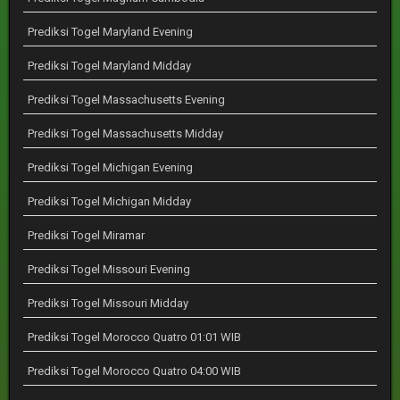
Prediksi Togel Maryland Evening
Prediksi Togel Maryland Midday
Prediksi Togel Massachusetts Evening
Prediksi Togel Massachusetts Midday
Prediksi Togel Michigan Evening
Prediksi Togel Michigan Midday
Prediksi Togel Miramar
Prediksi Togel Missouri Evening
Prediksi Togel Missouri Midday
Prediksi Togel Morocco Quatro 01:01 WIB
Prediksi Togel Morocco Quatro 04:00 WIB