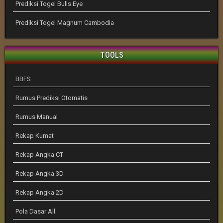
Prediksi Togel Bulls Eye
Prediksi Togel Magnum Cambodia
TOOLS
BBFS
Rumus Prediksi Otomatis
Rumus Manual
Rekap Kumat
Rekap Angka CT
Rekap Angka 3D
Rekap Angka 2D
Pola Dasar All