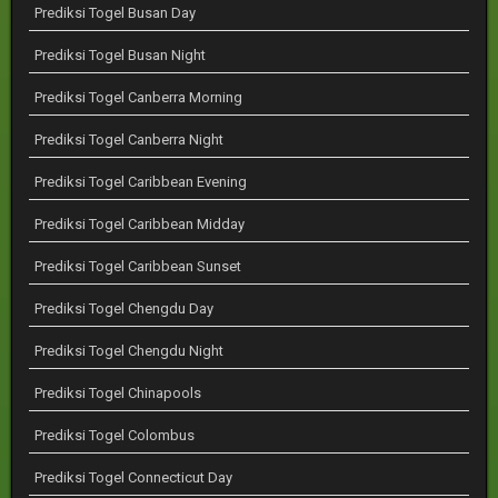
Prediksi Togel Busan Day
Prediksi Togel Busan Night
Prediksi Togel Canberra Morning
Prediksi Togel Canberra Night
Prediksi Togel Caribbean Evening
Prediksi Togel Caribbean Midday
Prediksi Togel Caribbean Sunset
Prediksi Togel Chengdu Day
Prediksi Togel Chengdu Night
Prediksi Togel Chinapools
Prediksi Togel Colombus
Prediksi Togel Connecticut Day