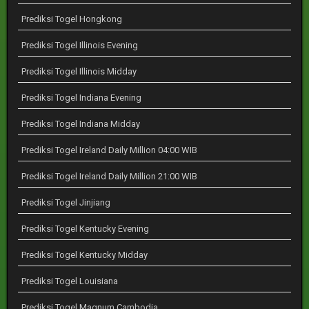
Prediksi Togel Hongkong
Prediksi Togel Illinois Evening
Prediksi Togel Illinois Midday
Prediksi Togel Indiana Evening
Prediksi Togel Indiana Midday
Prediksi Togel Ireland Daily Million 04:00 WIB
Prediksi Togel Ireland Daily Million 21:00 WIB
Prediksi Togel Jinjiang
Prediksi Togel Kentucky Evening
Prediksi Togel Kentucky Midday
Prediksi Togel Louisiana
Prediksi Togel Magnum Cambodia