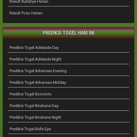
Result BullsEye Harian
Result Pcso Harian
PREDIKSI TOGEL HARI INI
Prediksi Togel Adelaide Day
Prediksi Togel Adelaide Night
Prediksi Togel Arkansas Evening
Prediksi Togel Arkansas Midday
Prediksi Togel Bonoloto
Prediksi Togel Brisbane Day
Prediksi Togel Brisbane Night
Prediksi Togel Bulls Eye