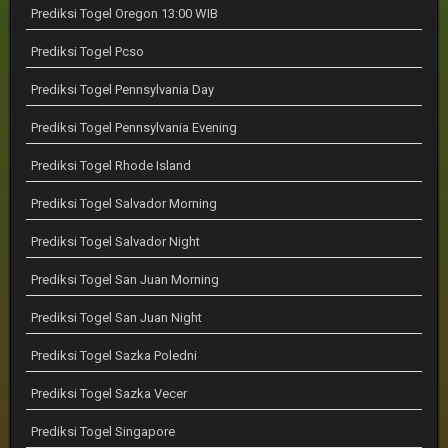
Prediksi Togel Oregon 13:00 WIB
Prediksi Togel Pcso
Prediksi Togel Pennsylvania Day
Prediksi Togel Pennsylvania Evening
Prediksi Togel Rhode Island
Prediksi Togel Salvador Morning
Prediksi Togel Salvador Night
Prediksi Togel San Juan Morning
Prediksi Togel San Juan Night
Prediksi Togel Sazka Poledni
Prediksi Togel Sazka Vecer
Prediksi Togel Singapore