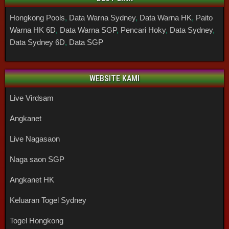
Hongkong Pools
,
Data Warna Sydney
,
Data Warna HK
,
Paito
Warna HK 6D
,
Data Warna SGP
,
Pencari Hoky
,
Data Sydney
,
Data Sydney 6D
,
Data SGP
WEBSITE KAMI
Live Virdsam
Angkanet
Live Nagasaon
Naga saon SGP
Angkanet HK
Keluaran Togel Sydney
Togel Hongkong