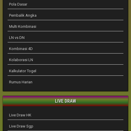
Pola Dasar
Pembalik Angka
Multi Kombinasi
LN vs DN
Kombinasi 4D
Kolaborasi LN
Kalkulator Togel
Rumus Harian
LIVE DRAW
Live Draw HK
Live Draw Sgp