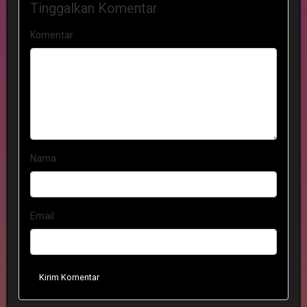
Tinggalkan Komentar
Komentar
Nama
Email
Kirim Komentar