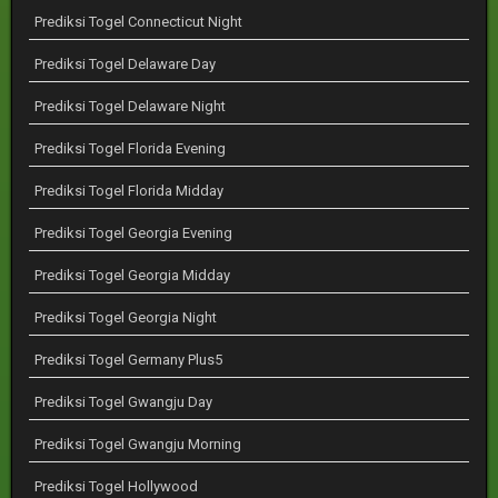
Prediksi Togel Connecticut Night
Prediksi Togel Delaware Day
Prediksi Togel Delaware Night
Prediksi Togel Florida Evening
Prediksi Togel Florida Midday
Prediksi Togel Georgia Evening
Prediksi Togel Georgia Midday
Prediksi Togel Georgia Night
Prediksi Togel Germany Plus5
Prediksi Togel Gwangju Day
Prediksi Togel Gwangju Morning
Prediksi Togel Hollywood