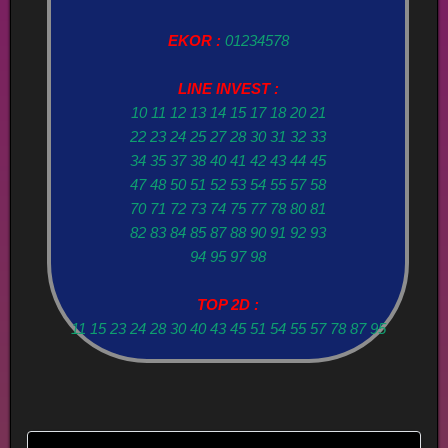
EKOR :
01234578
LINE INVEST :
10 11 12 13 14 15 17 18 20 21
22 23 24 25 27 28 30 31 32 33
34 35 37 38 40 41 42 43 44 45
47 48 50 51 52 53 54 55 57 58
70 71 72 73 74 75 77 78 80 81
82 83 84 85 87 88 90 91 92 93
94 95 97 98
TOP 2D :
11 15 23 24 28 30 40 43 45 51 54 55 57 78 87 95