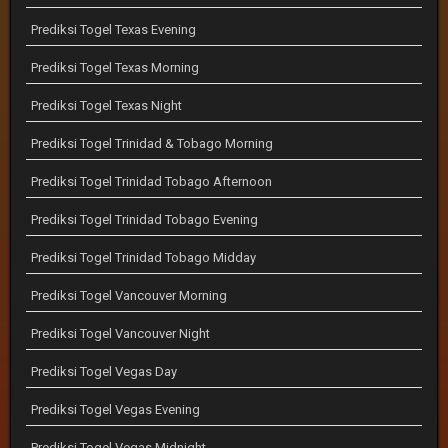
Prediksi Togel Texas Evening
Prediksi Togel Texas Morning
Prediksi Togel Texas Night
Prediksi Togel Trinidad & Tobago Morning
Prediksi Togel Trinidad Tobago Afternoon
Prediksi Togel Trinidad Tobago Evening
Prediksi Togel Trinidad Tobago Midday
Prediksi Togel Vancouver Morning
Prediksi Togel Vancouver Night
Prediksi Togel Vegas Day
Prediksi Togel Vegas Evening
Prediksi Togel Vegas Midnight