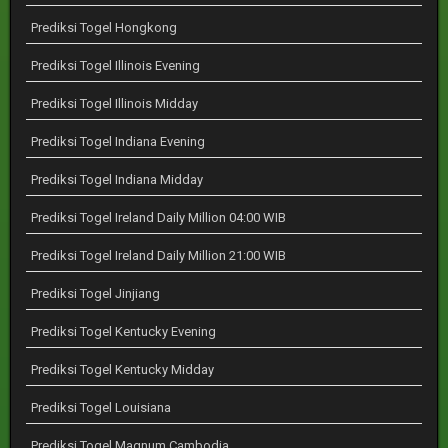
Prediksi Togel Hongkong
Prediksi Togel Illinois Evening
Prediksi Togel Illinois Midday
Prediksi Togel Indiana Evening
Prediksi Togel Indiana Midday
Prediksi Togel Ireland Daily Million 04:00 WIB
Prediksi Togel Ireland Daily Million 21:00 WIB
Prediksi Togel Jinjiang
Prediksi Togel Kentucky Evening
Prediksi Togel Kentucky Midday
Prediksi Togel Louisiana
Prediksi Togel Magnum Cambodia