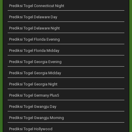
Prediksi Togel Connecticut Night
Prediksi Togel Delaware Day
Prediksi Togel Delaware Night
Prediksi Togel Florida Evening
Prediksi Togel Florida Midday
Prediksi Togel Georgia Evening
Prediksi Togel Georgia Midday
Prediksi Togel Georgia Night
Prediksi Togel Germany Plus5
Prediksi Togel Gwangju Day
Prediksi Togel Gwangju Morning
Prediksi Togel Hollywood