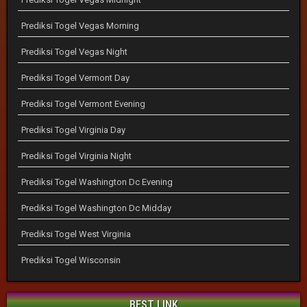
Prediksi Togel Vegas Morning
Prediksi Togel Vegas Night
Prediksi Togel Vermont Day
Prediksi Togel Vermont Evening
Prediksi Togel Virginia Day
Prediksi Togel Virginia Night
Prediksi Togel Washington Dc Evening
Prediksi Togel Washington Dc Midday
Prediksi Togel West Virginia
Prediksi Togel Wisconsin
BEST LINK