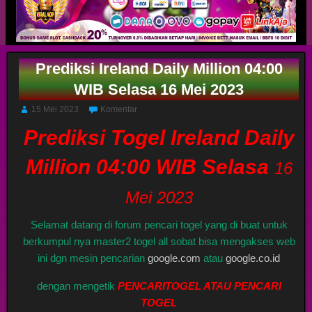
Prediksi Ireland Daily Million 04:00
WIB Selasa 16 Mei 2023
15 Mei 2023
Komentar
Prediksi Togel Ireland Daily
Million 04:00 WIB Selasa
16
Mei 2023
Selamat datang di forum pencari togel yang di buat untuk
berkumpul nya master2 togel all sobat bisa mengakses web
ini dgn mesin pencarian
google.com
atau
google.co.id
dengan mengetik
PENCARITOGEL ATAU PENCARI
TOGEL