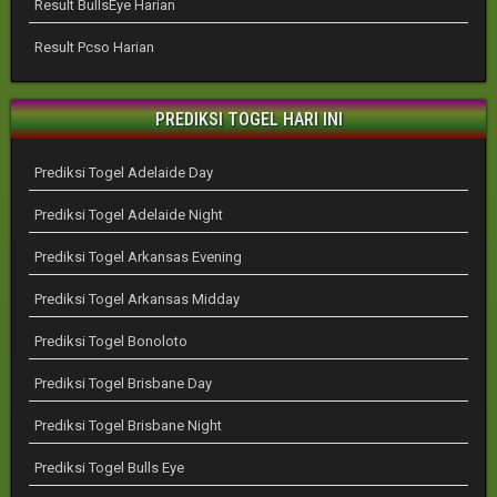
Result BullsEye Harian
Result Pcso Harian
PREDIKSI TOGEL HARI INI
Prediksi Togel Adelaide Day
Prediksi Togel Adelaide Night
Prediksi Togel Arkansas Evening
Prediksi Togel Arkansas Midday
Prediksi Togel Bonoloto
Prediksi Togel Brisbane Day
Prediksi Togel Brisbane Night
Prediksi Togel Bulls Eye