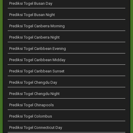
Prediksi Togel Busan Day
Prediksi Togel Busan Night
Prediksi Togel Canberra Morning
Prediksi Togel Canberra Night
Prediksi Togel Caribbean Evening
Prediksi Togel Caribbean Midday
Prediksi Togel Caribbean Sunset
Prediksi Togel Chengdu Day
Prediksi Togel Chengdu Night
Prediksi Togel Chinapools
Prediksi Togel Colombus
Prediksi Togel Connecticut Day