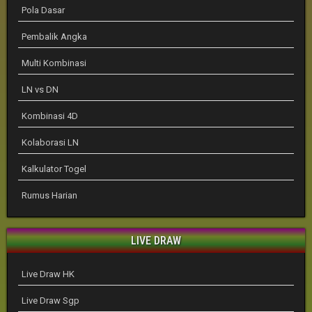
Pola Dasar
Pembalik Angka
Multi Kombinasi
LN vs DN
Kombinasi 4D
Kolaborasi LN
Kalkulator Togel
Rumus Harian
LIVE DRAW
Live Draw HK
Live Draw Sgp