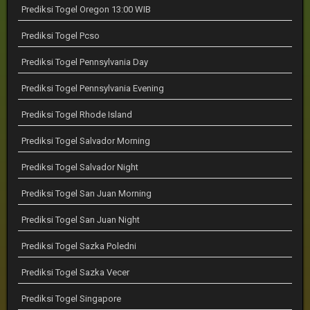
Prediksi Togel Oregon 13:00 WIB
Prediksi Togel Pcso
Prediksi Togel Pennsylvania Day
Prediksi Togel Pennsylvania Evening
Prediksi Togel Rhode Island
Prediksi Togel Salvador Morning
Prediksi Togel Salvador Night
Prediksi Togel San Juan Morning
Prediksi Togel San Juan Night
Prediksi Togel Sazka Poledni
Prediksi Togel Sazka Vecer
Prediksi Togel Singapore