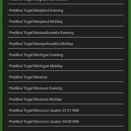
Prediksi Togel Maryland Evening
Prediksi Togel Maryland Midday
Prediksi Togel Massachusetts Evening
Prediksi Togel Massachusetts Midday
Prediksi Togel Michigan Evening
Prediksi Togel Michigan Midday
Prediksi Togel Miramar
Prediksi Togel Missouri Evening
Prediksi Togel Missouri Midday
Prediksi Togel Morocco Quatro 01:01 WIB
Prediksi Togel Morocco Quatro 04:00 WIB