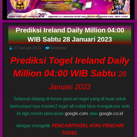
Prediksi Ireland Daily Million 04:00
WIB Sabtu 28 Januari 2023
27 Januari 2023
Komentar
Prediksi Togel Ireland Daily
Million 04:00 WIB Sabtu
28
Januari 2023
Selamat datang di forum pencari togel yang di buat untuk
berkumpul nya master2 togel all sobat bisa mengakses web
ini dgn mesin pencarian
google.com
atau
google.co.id
dengan mengetik
PENCARITOGEL ATAU PENCARI
TOGEL