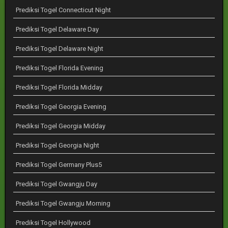
Prediksi Togel Connecticut Night
Prediksi Togel Delaware Day
Prediksi Togel Delaware Night
Prediksi Togel Florida Evening
Prediksi Togel Florida Midday
Prediksi Togel Georgia Evening
Prediksi Togel Georgia Midday
Prediksi Togel Georgia Night
Prediksi Togel Germany Plus5
Prediksi Togel Gwangju Day
Prediksi Togel Gwangju Morning
Prediksi Togel Hollywood