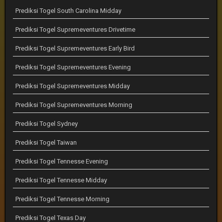
Prediksi Togel South Carolina Midday
Prediksi Togel Supremeventures Drivetime
Prediksi Togel Supremeventures Early Bird
Prediksi Togel Supremeventures Evening
Prediksi Togel Supremeventures Midday
Prediksi Togel Supremeventures Morning
Prediksi Togel Sydney
Prediksi Togel Taiwan
Prediksi Togel Tennesse Evening
Prediksi Togel Tennesse Midday
Prediksi Togel Tennesse Morning
Prediksi Togel Texas Day