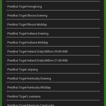
Prediksi Togel Hongkong
Prediksi Togel Illinois Evening
Prediksi Togel Illinois Midday
Prediksi Togel Indiana Evening
Prediksi Togel Indiana Midday
Prediksi Togel Ireland Daily Million 04:00 WIB
Prediksi Togel Ireland Daily Million 21:00 WIB
Prediksi Togel Jinjiang
Prediksi Togel Kentucky Evening
Prediksi Togel Kentucky Midday
Prediksi Togel Louisiana
Prediksi Togel Magnum Cambodia