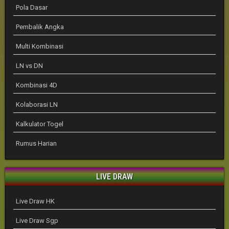
Pola Dasar
Pembalik Angka
Multi Kombinasi
LN vs DN
Kombinasi 4D
Kolaborasi LN
Kalkulator Togel
Rumus Harian
LIVE DRAW
Live Draw HK
Live Draw Sgp