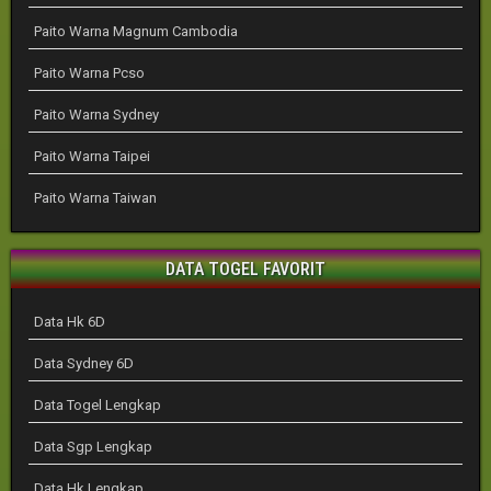
Paito Warna Magnum Cambodia
Paito Warna Pcso
Paito Warna Sydney
Paito Warna Taipei
Paito Warna Taiwan
DATA TOGEL FAVORIT
Data Hk 6D
Data Sydney 6D
Data Togel Lengkap
Data Sgp Lengkap
Data Hk Lengkap