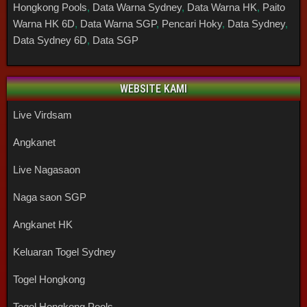
Hongkong Pools
,
Data Warna Sydney
,
Data Warna HK
,
Paito
Warna HK 6D
,
Data Warna SGP
,
Pencari Hoky
,
Data Sydney
,
Data Sydney 6D
,
Data SGP
WEBSITE KAMI
Live Virdsam
Angkanet
Live Nagasaon
Naga saon SGP
Angkanet HK
Keluaran Togel Sydney
Togel Hongkong
Togel Hongkong Pools