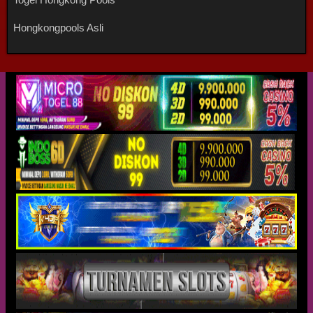
Hongkongpools Asli