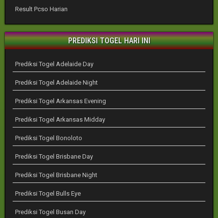
Result Pcso Harian
PREDIKSI TOGEL HARI INI
Prediksi Togel Adelaide Day
Prediksi Togel Adelaide Night
Prediksi Togel Arkansas Evening
Prediksi Togel Arkansas Midday
Prediksi Togel Bonoloto
Prediksi Togel Brisbane Day
Prediksi Togel Brisbane Night
Prediksi Togel Bulls Eye
Prediksi Togel Busan Day