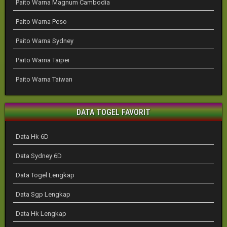
Paito Warna Magnum Cambodia
Paito Warna Pcso
Paito Warna Sydney
Paito Warna Taipei
Paito Warna Taiwan
DATA TOGEL FAVORIT
Data Hk 6D
Data Sydney 6D
Data Togel Lengkap
Data Sgp Lengkap
Data Hk Lengkap