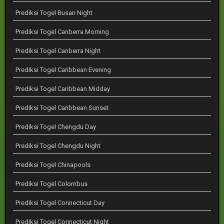
Prediksi Togel Busan Night
Prediksi Togel Canberra Morning
Prediksi Togel Canberra Night
Prediksi Togel Caribbean Evening
Prediksi Togel Caribbean Midday
Prediksi Togel Caribbean Sunset
Prediksi Togel Chengdu Day
Prediksi Togel Chengdu Night
Prediksi Togel Chinapools
Prediksi Togel Colombus
Prediksi Togel Connecticut Day
Prediksi Togel Connecticut Night