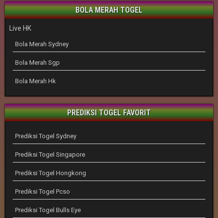
BOLA MERAH TOGEL
Live HK
Bola Merah Sydney
Bola Merah Sgp
Bola Merah Hk
PREDIKSI TOGEL FAVORIT
Prediksi Togel Sydney
Prediksi Togel Singapore
Prediksi Togel Hongkong
Prediksi Togel Pcso
Prediksi Togel Bulls Eye