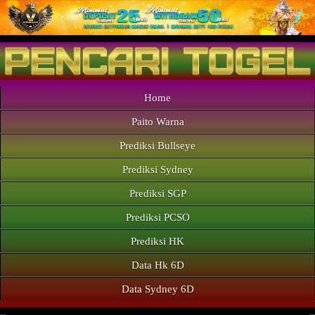
Home
Paito Warna
Prediksi Bullseye
Prediksi Sydney
Prediksi SGP
Prediksi PCSO
Prediksi HK
Data Hk 6D
Data Sydney 6D