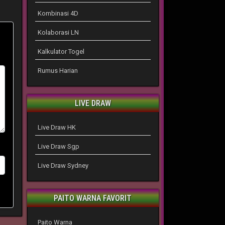
Kombinasi 4D
Kolaborasi LN
Kalkulator Togel
Rumus Harian
LIVE DRAW
Live Draw HK
Live Draw Sgp
Live Draw Sydney
PAITO WARNA FAVORIT
Paito Warna