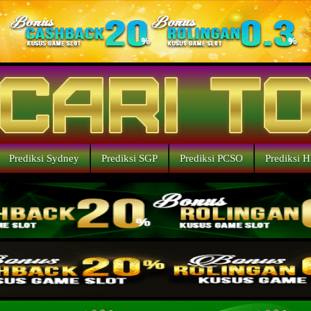
Prediksi Sydney
Prediksi SGP
Prediksi PCSO
Prediksi 