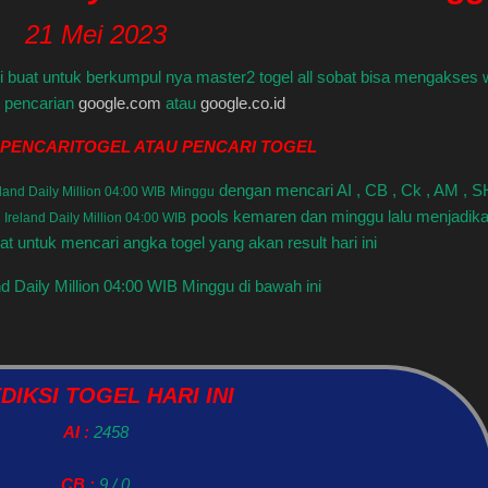
21 Mei 2023
di buat untuk berkumpul nya master2 togel all sobat bisa mengakses
n pencarian
google.com
atau
google.co.id
k
PENCARITOGEL ATAU PENCARI TOGEL
dengan mencari AI , CB , Ck , AM , 
eland Daily Million 04:00 WIB
Minggu
n
pools kemaren dan minggu lalu menjadik
Ireland Daily Million 04:00 WIB
rat untuk mencari angka togel yang akan result hari ini
and Daily Million 04:00 WIB Minggu di bawah ini
DIKSI TOGEL HARI INI
AI :
2458
CB :
9 / 0