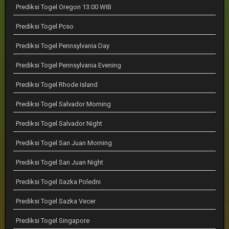
Prediksi Togel Oregon 13:00 WIB
Prediksi Togel Pcso
Prediksi Togel Pennsylvania Day
Prediksi Togel Pennsylvania Evening
Prediksi Togel Rhode Island
Prediksi Togel Salvador Morning
Prediksi Togel Salvador Night
Prediksi Togel San Juan Morning
Prediksi Togel San Juan Night
Prediksi Togel Sazka Poledni
Prediksi Togel Sazka Vecer
Prediksi Togel Singapore