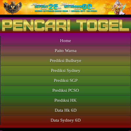
Home
Paito Warna
Prediksi Bullseye
Prediksi Sydney
Prediksi SGP
Prediksi PCSO
Prediksi HK
Data Hk 6D
Data Sydney 6D