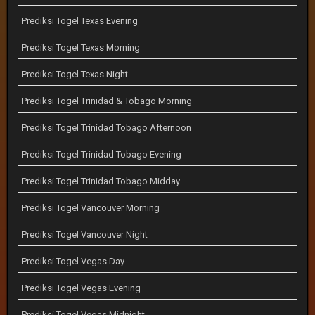
Prediksi Togel Texas Evening
Prediksi Togel Texas Morning
Prediksi Togel Texas Night
Prediksi Togel Trinidad & Tobago Morning
Prediksi Togel Trinidad Tobago Afternoon
Prediksi Togel Trinidad Tobago Evening
Prediksi Togel Trinidad Tobago Midday
Prediksi Togel Vancouver Morning
Prediksi Togel Vancouver Night
Prediksi Togel Vegas Day
Prediksi Togel Vegas Evening
Prediksi Togel Vegas Midnight