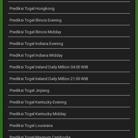
Prediksi Togel Hongkong
Prediksi Togel Illinois Evening
Prediksi Togel Illinois Midday
Prediksi Togel Indiana Evening
Prediksi Togel Indiana Midday
Prediksi Togel Ireland Daily Million 04:00 WIB
Prediksi Togel Ireland Daily Million 21:00 WIB
Prediksi Togel Jinjiang
Prediksi Togel Kentucky Evening
Prediksi Togel Kentucky Midday
Prediksi Togel Louisiana
Prediksi Togel Magnum Cambodia