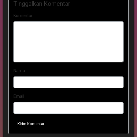
Tinggalkan Komentar
Komentar
Nama
Email
Kirim Komentar