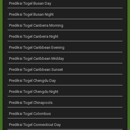
Prediksi Togel Busan Day
Prediksi Togel Busan Night
Prediksi Togel Canberra Morning
Prediksi Togel Canberra Night
Prediksi Togel Caribbean Evening
Prediksi Togel Caribbean Midday
Prediksi Togel Caribbean Sunset
Prediksi Togel Chengdu Day
Prediksi Togel Chengdu Night
Prediksi Togel Chinapools
Prediksi Togel Colombus
Prediksi Togel Connecticut Day