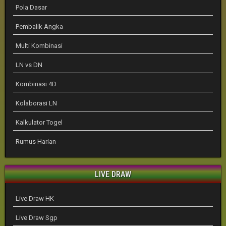
Pola Dasar
Pembalik Angka
Multi Kombinasi
LN vs DN
Kombinasi 4D
Kolaborasi LN
Kalkulator Togel
Rumus Harian
LIVE DRAW
Live Draw HK
Live Draw Sgp