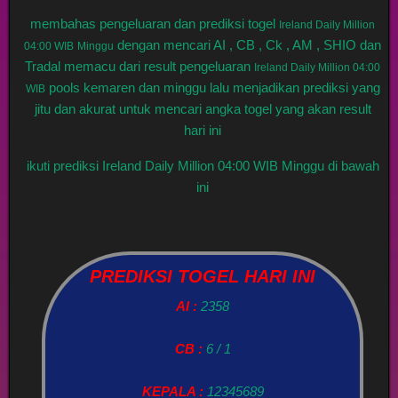
membahas pengeluaran dan prediksi togel
Ireland Daily Million
dengan mencari AI , CB , Ck , AM , SHIO dan
04:00 WIB
Minggu
Tradal memacu dari result pengeluaran
Ireland Daily Million 04:00
pools kemaren dan minggu lalu menjadikan prediksi yang
WIB
jitu dan akurat untuk mencari angka togel yang akan result
hari ini
ikuti prediksi Ireland Daily Million 04:00 WIB Minggu di bawah
ini
PREDIKSI TOGEL HARI INI
AI :
2358
CB :
6 / 1
KEPALA :
12345689