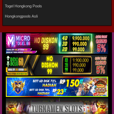
Togel Hongkong Pools
Hongkongpools Asli