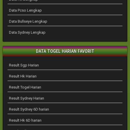
Data Pcso Lengkap
Data Bullseye Lengkap
Data Sydney Lengkap
DATA TOGEL HARIAN FAVORIT
Result Sgp Harian
Result Hk Harian
Result Togel Harian
Result Sydney Harian
Result Sydney 6D harian
Result Hk 6D harian