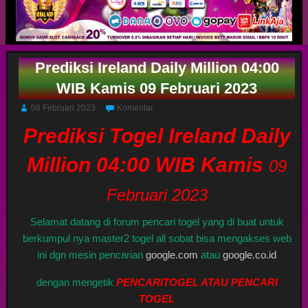
Prediksi Ireland Daily Million 04:00
WIB Kamis 09 Februari 2023
08 Februari 2023
Komentar
Prediksi Togel Ireland Daily
Million 04:00 WIB Kamis
09
Februari 2023
Selamat datang di forum pencari togel yang di buat untuk
berkumpul nya master2 togel all sobat bisa mengakses web
ini dgn mesin pencarian
google.com
atau
google.co.id
dengan mengetik
PENCARITOGEL ATAU PENCARI
TOGEL