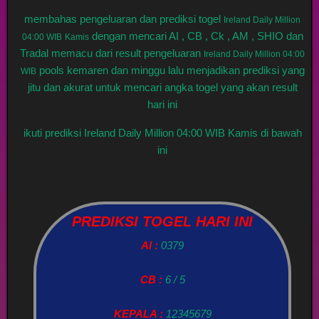
membahas pengeluaran dan prediksi togel
Ireland Daily Million
dengan mencari AI , CB , Ck , AM , SHIO dan
04:00 WIB
Kamis
Tradal memacu dari result pengeluaran
Ireland Daily Million 04:00
pools kemaren dan minggu lalu menjadikan prediksi yang
WIB
jitu dan akurat untuk mencari angka togel yang akan result
hari ini
ikuti prediksi Ireland Daily Million 04:00 WIB Kamis di bawah
ini
PREDIKSI TOGEL HARI INI
AI :
0379
CB :
6 / 5
KEPALA :
12345679