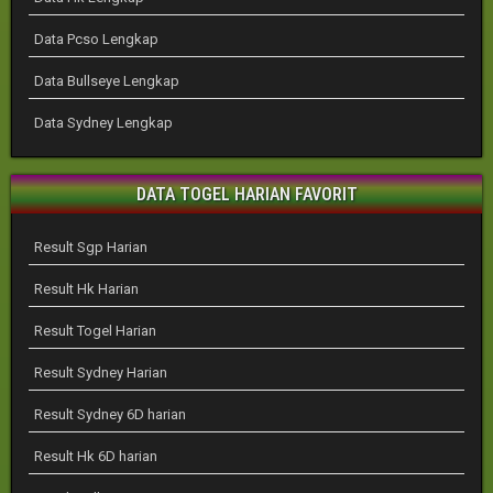
Data Pcso Lengkap
Data Bullseye Lengkap
Data Sydney Lengkap
DATA TOGEL HARIAN FAVORIT
Result Sgp Harian
Result Hk Harian
Result Togel Harian
Result Sydney Harian
Result Sydney 6D harian
Result Hk 6D harian