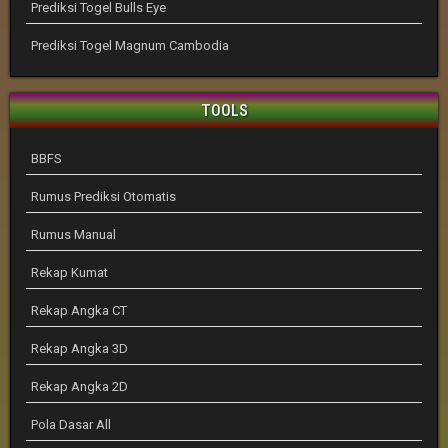
Prediksi Togel Bulls Eye
Prediksi Togel Magnum Cambodia
TOOLS
BBFS
Rumus Prediksi Otomatis
Rumus Manual
Rekap Kumat
Rekap Angka CT
Rekap Angka 3D
Rekap Angka 2D
Pola Dasar All