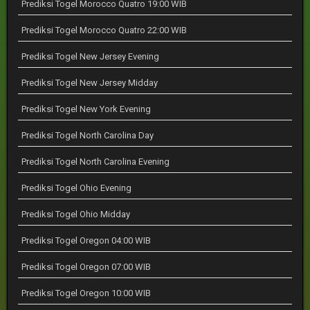
Prediksi Togel Morocco Quatro 19:00 WIB
Prediksi Togel Morocco Quatro 22:00 WIB
Prediksi Togel New Jersey Evening
Prediksi Togel New Jersey Midday
Prediksi Togel New York Evening
Prediksi Togel North Carolina Day
Prediksi Togel North Carolina Evening
Prediksi Togel Ohio Evening
Prediksi Togel Ohio Midday
Prediksi Togel Oregon 04:00 WIB
Prediksi Togel Oregon 07:00 WIB
Prediksi Togel Oregon 10:00 WIB