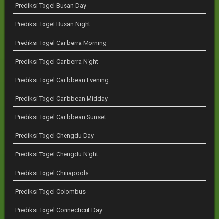
Prediksi Togel Busan Day
Prediksi Togel Busan Night
Prediksi Togel Canberra Morning
Prediksi Togel Canberra Night
Prediksi Togel Caribbean Evening
Prediksi Togel Caribbean Midday
Prediksi Togel Caribbean Sunset
Prediksi Togel Chengdu Day
Prediksi Togel Chengdu Night
Prediksi Togel Chinapools
Prediksi Togel Colombus
Prediksi Togel Connecticut Day