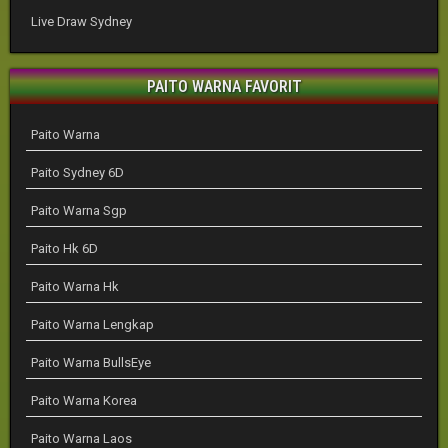
Live Draw Sydney
PAITO WARNA FAVORIT
Paito Warna
Paito Sydney 6D
Paito Warna Sgp
Paito Hk 6D
Paito Warna Hk
Paito Warna Lengkap
Paito Warna BullsEye
Paito Warna Korea
Paito Warna Laos