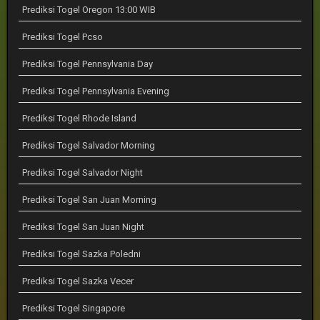
Prediksi Togel Oregon 13:00 WIB
Prediksi Togel Pcso
Prediksi Togel Pennsylvania Day
Prediksi Togel Pennsylvania Evening
Prediksi Togel Rhode Island
Prediksi Togel Salvador Morning
Prediksi Togel Salvador Night
Prediksi Togel San Juan Morning
Prediksi Togel San Juan Night
Prediksi Togel Sazka Poledni
Prediksi Togel Sazka Vecer
Prediksi Togel Singapore