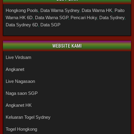
Hongkong Pools
,
Data Warna Sydney
,
Data Warna HK
,
Paito
Warna HK 6D
,
Data Warna SGP
,
Pencari Hoky
,
Data Sydney
,
Data Sydney 6D
,
Data SGP
WEBSITE KAMI
Live Virdsam
Angkanet
Live Nagasaon
Naga saon SGP
Angkanet HK
Keluaran Togel Sydney
Togel Hongkong