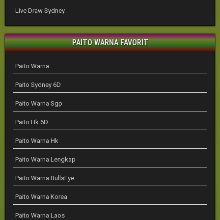
Live Draw Sydney
PAITO WARNA FAVORIT
Paito Warna
Paito Sydney 6D
Paito Warna Sgp
Paito Hk 6D
Paito Warna Hk
Paito Warna Lengkap
Paito Warna BullsEye
Paito Warna Korea
Paito Warna Laos