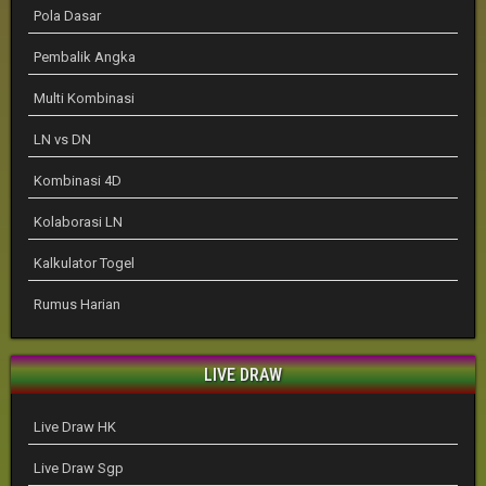
Pola Dasar
Pembalik Angka
Multi Kombinasi
LN vs DN
Kombinasi 4D
Kolaborasi LN
Kalkulator Togel
Rumus Harian
LIVE DRAW
Live Draw HK
Live Draw Sgp