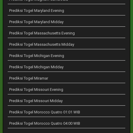
Prediksi Togel Maryland Evening
Prediksi Togel Maryland Midday
Prediksi Togel Massachusetts Evening
Prediksi Togel Massachusetts Midday
Prediksi Togel Michigan Evening
Prediksi Togel Michigan Midday
Prediksi Togel Miramar
Prediksi Togel Missouri Evening
Prediksi Togel Missouri Midday
Prediksi Togel Morocco Quatro 01:01 WIB
Prediksi Togel Morocco Quatro 04:00 WIB