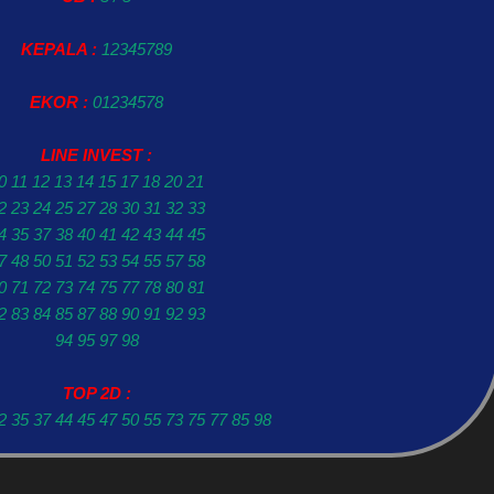
KEPALA :
12345789
EKOR :
01234578
LINE INVEST :
0 11 12 13 14 15 17 18 20 21
2 23 24 25 27 28 30 31 32 33
4 35 37 38 40 41 42 43 44 45
7 48 50 51 52 53 54 55 57 58
0 71 72 73 74 75 77 78 80 81
2 83 84 85 87 88 90 91 92 93
94 95 97 98
TOP 2D :
2 35 37 44 45 47 50 55 73 75 77 85 98