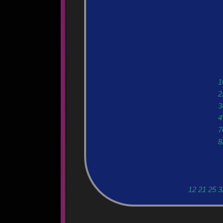
1
2
3
4
7
8
12 21 25 3