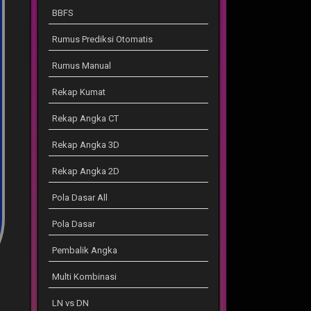
BBFS
Rumus Prediksi Otomatis
Rumus Manual
Rekap Kumat
Rekap Angka CT
Rekap Angka 3D
Rekap Angka 2D
Pola Dasar All
Pola Dasar
Pembalik Angka
Multi Kombinasi
LN vs DN