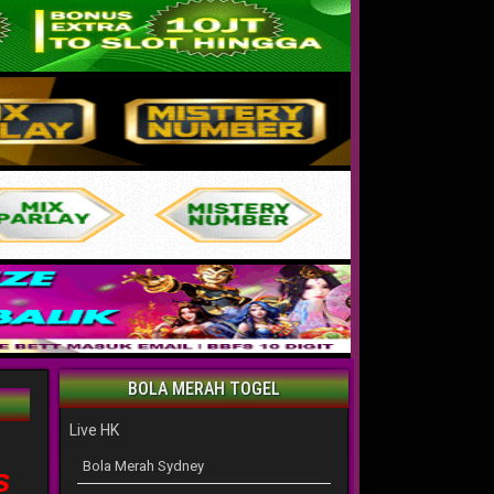
BOLA MERAH TOGEL
Live HK
Bola Merah Sydney
s