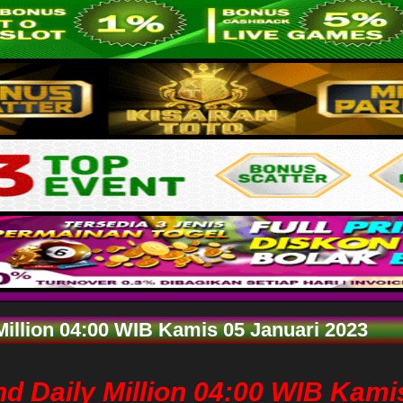
 Million 04:00 WIB Kamis 05 Januari 2023
and Daily Million 04:00 WIB Kami