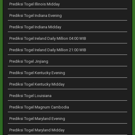
Prediksi Togel Illinois Midday
Prediksi Togel Indiana Evening
Prediksi Togel Indiana Midday
Prediksi Togel Ireland Daily Million 04:00 WIB
Prediksi Togel Ireland Daily Million 21:00 WIB
Prediksi Togel Jinjiang
Prediksi Togel Kentucky Evening
Prediksi Togel Kentucky Midday
Prediksi Togel Louisiana
Prediksi Togel Magnum Cambodia
Prediksi Togel Maryland Evening
Prediksi Togel Maryland Midday