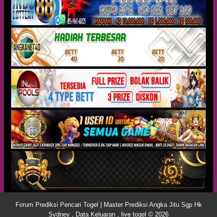
Forum Prediksi Pencari Togel | Master Prediksi Angka Jitu Sgp Hk
Sydney , Data Keluaran , live togel © 2026