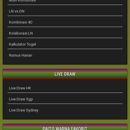
Multi Kombinasi
LN vs DN
Kombinasi 4D
Kolaborasi LN
Kalkulator Togel
Rumus Harian
LIVE DRAW
Live Draw HK
Live Draw Sgp
Live Draw Sydney
PAITO WARNA FAVORIT