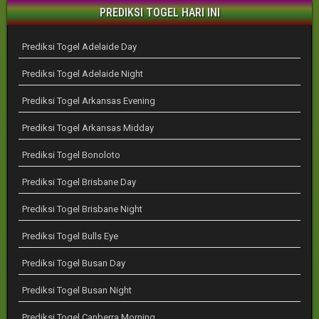
PREDIKSI TOGEL HARI INI
Prediksi Togel Adelaide Day
Prediksi Togel Adelaide Night
Prediksi Togel Arkansas Evening
Prediksi Togel Arkansas Midday
Prediksi Togel Bonoloto
Prediksi Togel Brisbane Day
Prediksi Togel Brisbane Night
Prediksi Togel Bulls Eye
Prediksi Togel Busan Day
Prediksi Togel Busan Night
Prediksi Togel Canberra Morning