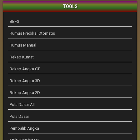
TOOLS
BBFS
Rumus Prediksi Otomatis
Rumus Manual
Rekap Kumat
Rekap Angka CT
Rekap Angka 3D
Rekap Angka 2D
Pola Dasar All
Pola Dasar
Pembalik Angka