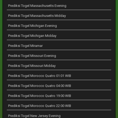
Prediksi Togel Massachusetts Evening
Prediksi Togel Massachusetts Midday
Prediksi Togel Michigan Evening
Prediksi Togel Michigan Midday
Prediksi Togel Miramar
Prediksi Togel Missouri Evening
Prediksi Togel Missouri Midday
Prediksi Togel Morocco Quatro 01:01 WIB
Prediksi Togel Morocco Quatro 04:00 WIB
Prediksi Togel Morocco Quatro 19:00 WIB
Prediksi Togel Morocco Quatro 22:00 WIB
Prediksi Togel New Jersey Evening