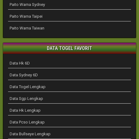
Paito Warna Sydney
Paito Warna Taipei
Paito Warna Taiwan
DATA TOGEL FAVORIT
Data Hk 6D
Data Sydney 6D
Data Togel Lengkap
Data Sgp Lengkap
Data Hk Lengkap
Data Pcso Lengkap
Data Bullseye Lengkap