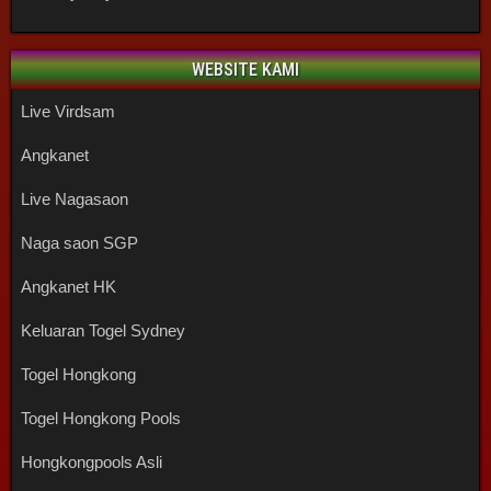
WEBSITE KAMI
Live Virdsam
Angkanet
Live Nagasaon
Naga saon SGP
Angkanet HK
Keluaran Togel Sydney
Togel Hongkong
Togel Hongkong Pools
Hongkongpools Asli