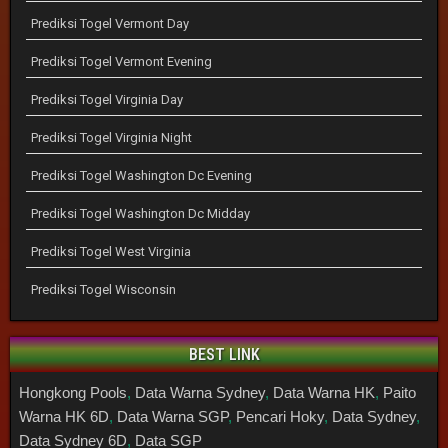
Prediksi Togel Vermont Day
Prediksi Togel Vermont Evening
Prediksi Togel Virginia Day
Prediksi Togel Virginia Night
Prediksi Togel Washington Dc Evening
Prediksi Togel Washington Dc Midday
Prediksi Togel West Virginia
Prediksi Togel Wisconsin
BEST LINK
Hongkong Pools
,
Data Warna Sydney
,
Data Warna HK
,
Paito
Warna HK 6D
,
Data Warna SGP
,
Pencari Hoky
,
Data Sydney
,
Data Sydney 6D
,
Data SGP