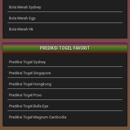
Bola Merah Sydney
Bola Merah Sgp
Bola Merah Hk
PREDIKSI TOGEL FAVORIT
Prediksi Togel Sydney
Prediksi Togel Singapore
Prediksi Togel Hongkong
Prediksi Togel Pcso
Prediksi Togel Bulls Eye
Prediksi Togel Magnum Cambodia