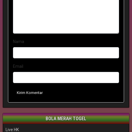
Nama
Email
Kirim Komentar
BOLA MERAH TOGEL
Live HK