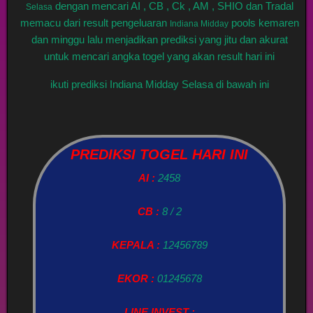
dengan mencari AI , CB , Ck , AM , SHIO dan Tradal
Selasa
memacu dari result pengeluaran
pools kemaren
Indiana Midday
dan minggu lalu menjadikan prediksi yang jitu dan akurat
untuk mencari angka togel yang akan result hari ini
ikuti prediksi Indiana Midday Selasa di bawah ini
PREDIKSI TOGEL HARI INI
AI :
2458
CB :
8 / 2
KEPALA :
12456789
EKOR :
01245678
LINE INVEST :