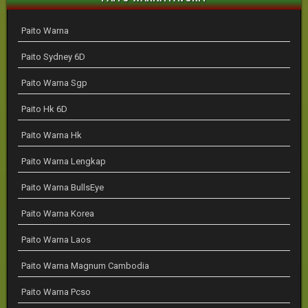
Paito Warna
Paito Sydney 6D
Paito Warna Sgp
Paito Hk 6D
Paito Warna Hk
Paito Warna Lengkap
Paito Warna BullsEye
Paito Warna Korea
Paito Warna Laos
Paito Warna Magnum Cambodia
Paito Warna Pcso