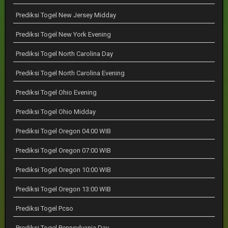
Prediksi Togel New Jersey Midday
Prediksi Togel New York Evening
Prediksi Togel North Carolina Day
Prediksi Togel North Carolina Evening
Prediksi Togel Ohio Evening
Prediksi Togel Ohio Midday
Prediksi Togel Oregon 04:00 WIB
Prediksi Togel Oregon 07:00 WIB
Prediksi Togel Oregon 10:00 WIB
Prediksi Togel Oregon 13:00 WIB
Prediksi Togel Pcso
Prediksi Togel Pennsylvania Day