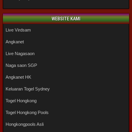
WEBSITE KAMI
Live Virdsam
Angkanet
Live Nagasaon
Naga saon SGP
Angkanet HK
Keluaran Togel Sydney
Togel Hongkong
Togel Hongkong Pools
Hongkongpools Asli