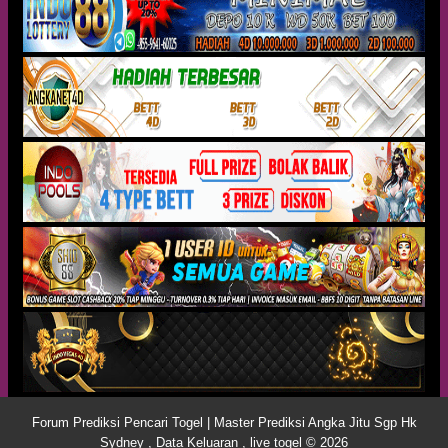
Forum Prediksi Pencari Togel | Master Prediksi Angka Jitu Sgp Hk
Sydney , Data Keluaran , live togel © 2026