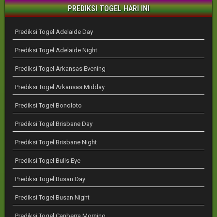
PREDIKSI TOGEL HARI INI
Prediksi Togel Adelaide Day
Prediksi Togel Adelaide Night
Prediksi Togel Arkansas Evening
Prediksi Togel Arkansas Midday
Prediksi Togel Bonoloto
Prediksi Togel Brisbane Day
Prediksi Togel Brisbane Night
Prediksi Togel Bulls Eye
Prediksi Togel Busan Day
Prediksi Togel Busan Night
Prediksi Togel Canberra Morning