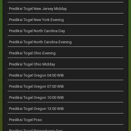
Prediksi Togel New Jersey Midday
Prediksi Togel New York Evening
Prediksi Togel North Carolina Day
Prediksi Togel North Carolina Evening
Prediksi Togel Ohio Evening
Prediksi Togel Ohio Midday
Prediksi Togel Oregon 04:00 WIB
Prediksi Togel Oregon 07:00 WIB
Prediksi Togel Oregon 10:00 WIB
Prediksi Togel Oregon 13:00 WIB
Prediksi Togel Pcso
Prediksi Togel Pennsylvania Day