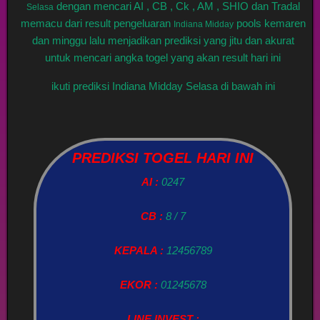
dengan mencari AI , CB , Ck , AM , SHIO dan Tradal
Selasa
memacu dari result pengeluaran
pools kemaren
Indiana Midday
dan minggu lalu menjadikan prediksi yang jitu dan akurat
untuk mencari angka togel yang akan result hari ini
ikuti prediksi Indiana Midday Selasa di bawah ini
PREDIKSI TOGEL HARI INI
AI :
0247
CB :
8 / 7
KEPALA :
12456789
EKOR :
01245678
LINE INVEST :