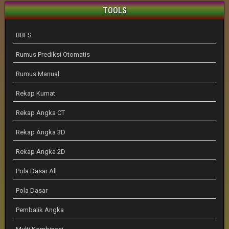
TOOLS
BBFS
Rumus Prediksi Otomatis
Rumus Manual
Rekap Kumat
Rekap Angka CT
Rekap Angka 3D
Rekap Angka 2D
Pola Dasar All
Pola Dasar
Pembalik Angka