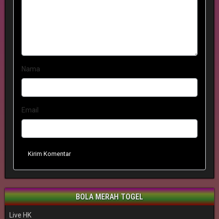
Nama
Email
Kirim Komentar
BOLA MERAH TOGEL
Live HK