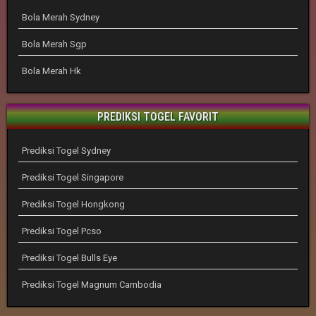
Bola Merah Sydney
Bola Merah Sgp
Bola Merah Hk
PREDIKSI TOGEL FAVORIT
Prediksi Togel Sydney
Prediksi Togel Singapore
Prediksi Togel Hongkong
Prediksi Togel Pcso
Prediksi Togel Bulls Eye
Prediksi Togel Magnum Cambodia