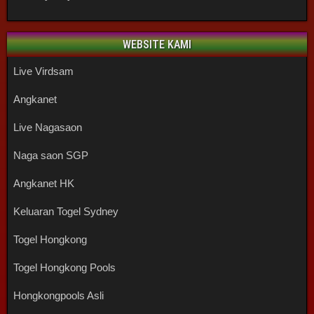
WEBSITE KAMI
Live Virdsam
Angkanet
Live Nagasaon
Naga saon SGP
Angkanet HK
Keluaran Togel Sydney
Togel Hongkong
Togel Hongkong Pools
Hongkongpools Asli