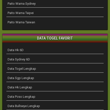
Paito Warna Sydney
Paito Warna Taipei
Paito Warna Taiwan
DATA TOGEL FAVORIT
Data Hk 6D
Data Sydney 6D
Data Togel Lengkap
Data Sgp Lengkap
Data Hk Lengkap
Data Pcso Lengkap
Data Bullseye Lengkap