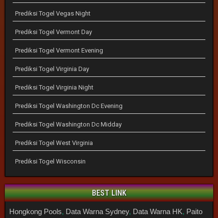
Prediksi Togel Vegas Night
Prediksi Togel Vermont Day
Prediksi Togel Vermont Evening
Prediksi Togel Virginia Day
Prediksi Togel Virginia Night
Prediksi Togel Washington Dc Evening
Prediksi Togel Washington Dc Midday
Prediksi Togel West Virginia
Prediksi Togel Wisconsin
BEST LINK
Hongkong Pools
,
Data Warna Sydney
,
Data Warna HK
,
Paito