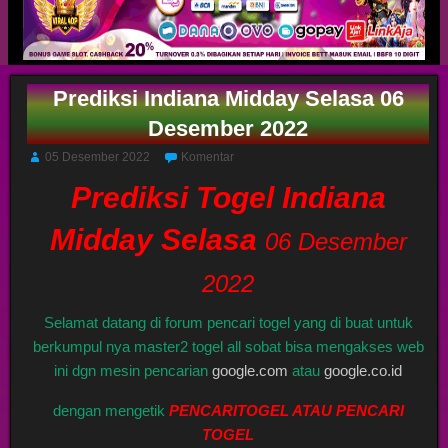
Prediksi Indiana Midday Selasa 06
Desember 2022
05 Desember 2022
Komentar
Prediksi Togel Indiana
Midday Selasa
06 Desember
2022
Selamat datang di forum pencari togel yang di buat untuk
berkumpul nya master2 togel all sobat bisa mengakses web
ini dgn mesin pencarian
google.com
atau
google.co.id
dengan mengetik
PENCARITOGEL ATAU PENCARI
TOGEL