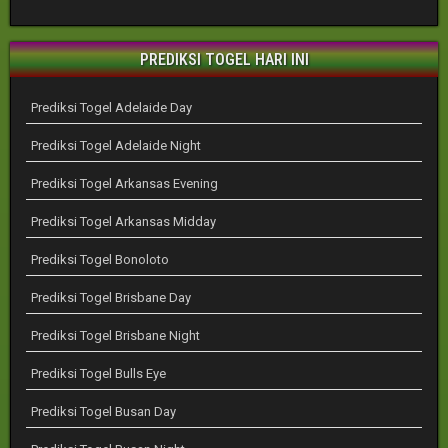
PREDIKSI TOGEL HARI INI
Prediksi Togel Adelaide Day
Prediksi Togel Adelaide Night
Prediksi Togel Arkansas Evening
Prediksi Togel Arkansas Midday
Prediksi Togel Bonoloto
Prediksi Togel Brisbane Day
Prediksi Togel Brisbane Night
Prediksi Togel Bulls Eye
Prediksi Togel Busan Day