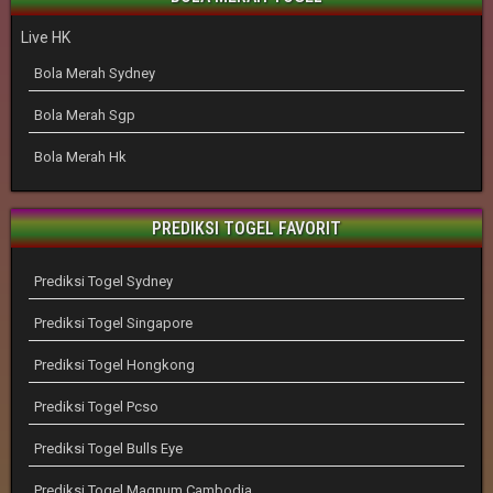
Live HK
Bola Merah Sydney
Bola Merah Sgp
Bola Merah Hk
PREDIKSI TOGEL FAVORIT
Prediksi Togel Sydney
Prediksi Togel Singapore
Prediksi Togel Hongkong
Prediksi Togel Pcso
Prediksi Togel Bulls Eye
Prediksi Togel Magnum Cambodia