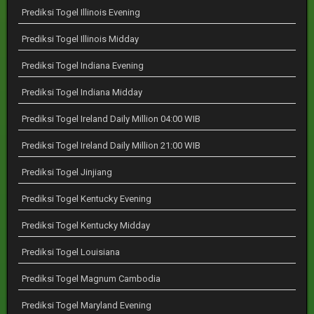
Prediksi Togel Illinois Evening
Prediksi Togel Illinois Midday
Prediksi Togel Indiana Evening
Prediksi Togel Indiana Midday
Prediksi Togel Ireland Daily Million 04:00 WIB
Prediksi Togel Ireland Daily Million 21:00 WIB
Prediksi Togel Jinjiang
Prediksi Togel Kentucky Evening
Prediksi Togel Kentucky Midday
Prediksi Togel Louisiana
Prediksi Togel Magnum Cambodia
Prediksi Togel Maryland Evening