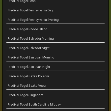
Prediksi Togel Pcso
Prediksi Togel Pennsylvania Day
Prediksi Togel Pennsylvania Evening
Prediksi Togel Rhode Island
Prediksi Togel Salvador Morning
Prediksi Togel Salvador Night
Prediksi Togel San Juan Morning
Prediksi Togel San Juan Night
Prediksi Togel Sazka Poledni
Prediksi Togel Sazka Vecer
Prediksi Togel Singapore
Prediksi Togel South Carolina Midday