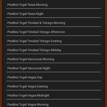
Prediksi Togel Texas Morning
Prediksi Togel Texas Night
Prediksi Togel Trinidad & Tobago Morning
Prediksi Togel Trinidad Tobago Afternoon
Prediksi Togel Trinidad Tobago Evening
Prediksi Togel Trinidad Tobago Midday
Prediksi Togel Vancouver Morning
Prediksi Togel Vancouver Night
Prediksi Togel Vegas Day
Prediksi Togel Vegas Evening
Prediksi Togel Vegas Midnight
Prediksi Togel Vegas Morning