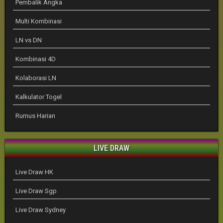
Pembalik Angka
Multi Kombinasi
LN vs DN
Kombinasi 4D
Kolaborasi LN
Kalkulator Togel
Rumus Harian
LIVE DRAW
Live Draw HK
Live Draw Sgp
Live Draw Sydney