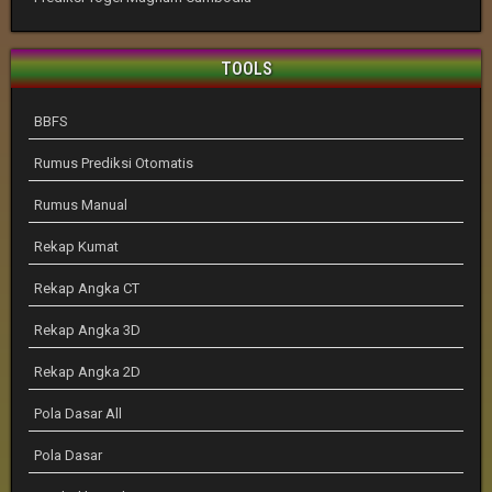
TOOLS
BBFS
Rumus Prediksi Otomatis
Rumus Manual
Rekap Kumat
Rekap Angka CT
Rekap Angka 3D
Rekap Angka 2D
Pola Dasar All
Pola Dasar