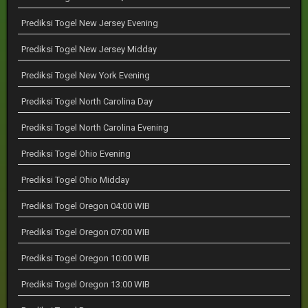
Prediksi Togel New Jersey Evening
Prediksi Togel New Jersey Midday
Prediksi Togel New York Evening
Prediksi Togel North Carolina Day
Prediksi Togel North Carolina Evening
Prediksi Togel Ohio Evening
Prediksi Togel Ohio Midday
Prediksi Togel Oregon 04:00 WIB
Prediksi Togel Oregon 07:00 WIB
Prediksi Togel Oregon 10:00 WIB
Prediksi Togel Oregon 13:00 WIB