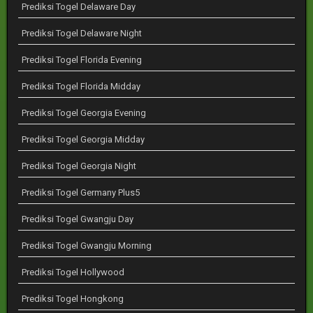
Prediksi Togel Delaware Day
Prediksi Togel Delaware Night
Prediksi Togel Florida Evening
Prediksi Togel Florida Midday
Prediksi Togel Georgia Evening
Prediksi Togel Georgia Midday
Prediksi Togel Georgia Night
Prediksi Togel Germany Plus5
Prediksi Togel Gwangju Day
Prediksi Togel Gwangju Morning
Prediksi Togel Hollywood
Prediksi Togel Hongkong