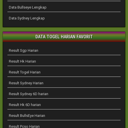
Data Bullseye Lengkap
Data Sydney Lengkap
DATA TOGEL HARIAN FAVORIT
Result Sgp Harian
Result Hk Harian
Result Togel Harian
Result Sydney Harian
Result Sydney 6D harian
Result Hk 6D harian
Result BullsEye Harian
Result Pcso Harian