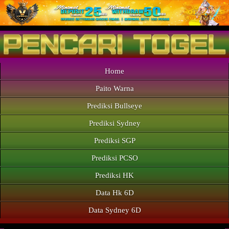
Home
Paito Warna
Prediksi Bullseye
Prediksi Sydney
Prediksi SGP
Prediksi PCSO
Prediksi HK
Data Hk 6D
Data Sydney 6D