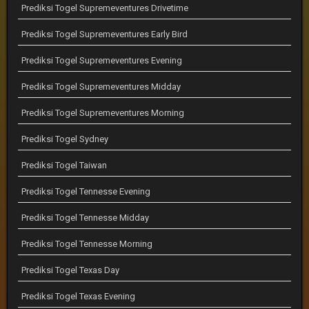
Prediksi Togel Supremeventures Drivetime
Prediksi Togel Supremeventures Early Bird
Prediksi Togel Supremeventures Evening
Prediksi Togel Supremeventures Midday
Prediksi Togel Supremeventures Morning
Prediksi Togel Sydney
Prediksi Togel Taiwan
Prediksi Togel Tennesse Evening
Prediksi Togel Tennesse Midday
Prediksi Togel Tennesse Morning
Prediksi Togel Texas Day
Prediksi Togel Texas Evening