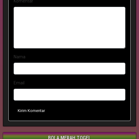
Komentar
Nama
Email
Kirim Komentar
BOLA MERAH TOGEL