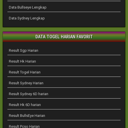
Data Bullseye Lengkap
Data Sydney Lengkap
DATA TOGEL HARIAN FAVORIT
Result Sgp Harian
Result Hk Harian
Result Togel Harian
Result Sydney Harian
Result Sydney 6D harian
Result Hk 6D harian
Result BullsEye Harian
Result Pcso Harian