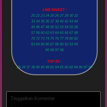
LINE INVEST :
20 22 23 24 25 26 27 28 30 32
33 34 35 36 37 38 40 42 43 44
45 46 47 48 50 52 53 54 55 56
57 58 60 62 63 64 65 66 67 68
70 72 73 74 75 76 77 78 80 82
83 84 85 86 87 88 90 92 93 94
95 96 97 98
TOP 2D :
24 34 37 38 40 45 48 62 64 65 66 82 84 86 87 90
Tinggalkan Komentar