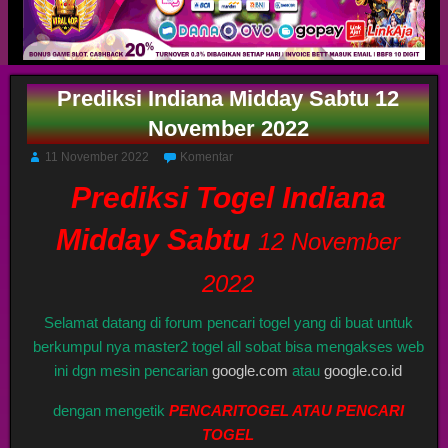
Prediksi Indiana Midday Sabtu 12
November 2022
11 November 2022
Komentar
Prediksi Togel Indiana
Midday Sabtu
12 November
2022
Selamat datang di forum pencari togel yang di buat untuk
berkumpul nya master2 togel all sobat bisa mengakses web
ini dgn mesin pencarian
google.com
atau
google.co.id
dengan mengetik
PENCARITOGEL ATAU PENCARI
TOGEL