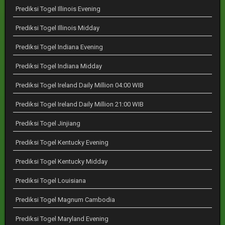
Prediksi Togel Illinois Evening
Prediksi Togel Illinois Midday
Prediksi Togel Indiana Evening
Prediksi Togel Indiana Midday
Prediksi Togel Ireland Daily Million 04:00 WIB
Prediksi Togel Ireland Daily Million 21:00 WIB
Prediksi Togel Jinjiang
Prediksi Togel Kentucky Evening
Prediksi Togel Kentucky Midday
Prediksi Togel Louisiana
Prediksi Togel Magnum Cambodia
Prediksi Togel Maryland Evening