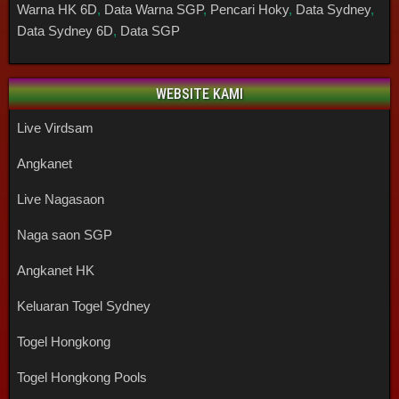
Warna HK 6D
,
Data Warna SGP
,
Pencari Hoky
,
Data Sydney
,
Data Sydney 6D
,
Data SGP
WEBSITE KAMI
Live Virdsam
Angkanet
Live Nagasaon
Naga saon SGP
Angkanet HK
Keluaran Togel Sydney
Togel Hongkong
Togel Hongkong Pools