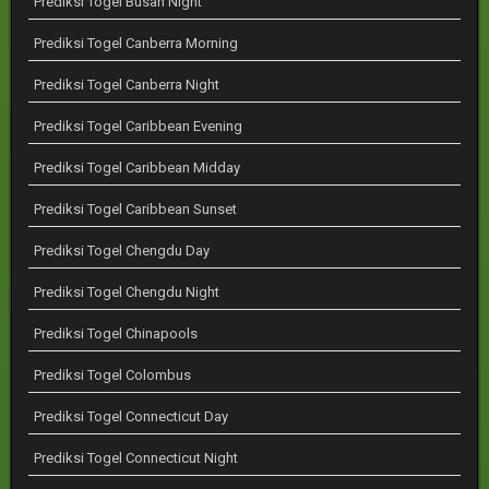
Prediksi Togel Busan Night
Prediksi Togel Canberra Morning
Prediksi Togel Canberra Night
Prediksi Togel Caribbean Evening
Prediksi Togel Caribbean Midday
Prediksi Togel Caribbean Sunset
Prediksi Togel Chengdu Day
Prediksi Togel Chengdu Night
Prediksi Togel Chinapools
Prediksi Togel Colombus
Prediksi Togel Connecticut Day
Prediksi Togel Connecticut Night