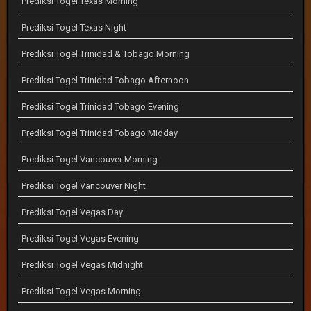
Prediksi Togel Texas Morning
Prediksi Togel Texas Night
Prediksi Togel Trinidad & Tobago Morning
Prediksi Togel Trinidad Tobago Afternoon
Prediksi Togel Trinidad Tobago Evening
Prediksi Togel Trinidad Tobago Midday
Prediksi Togel Vancouver Morning
Prediksi Togel Vancouver Night
Prediksi Togel Vegas Day
Prediksi Togel Vegas Evening
Prediksi Togel Vegas Midnight
Prediksi Togel Vegas Morning