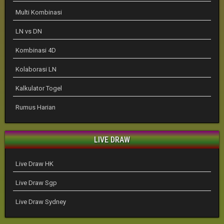
Multi Kombinasi
LN vs DN
Kombinasi 4D
Kolaborasi LN
Kalkulator Togel
Rumus Harian
LIVE DRAW
Live Draw HK
Live Draw Sgp
Live Draw Sydney