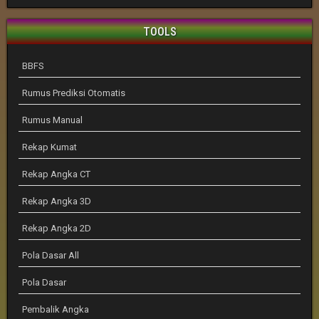
TOOLS
BBFS
Rumus Prediksi Otomatis
Rumus Manual
Rekap Kumat
Rekap Angka CT
Rekap Angka 3D
Rekap Angka 2D
Pola Dasar All
Pola Dasar
Pembalik Angka