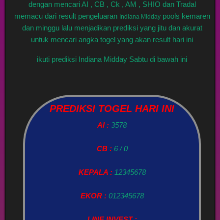
dengan mencari AI , CB , Ck , AM , SHIO dan Tradal
memacu dari result pengeluaran
pools kemaren
Indiana Midday
dan minggu lalu menjadikan prediksi yang jitu dan akurat
untuk mencari angka togel yang akan result hari ini
ikuti prediksi Indiana Midday Sabtu di bawah ini
PREDIKSI TOGEL HARI INI
AI :
3578
CB :
6 / 0
KEPALA :
12345678
EKOR :
012345678
LINE INVEST :