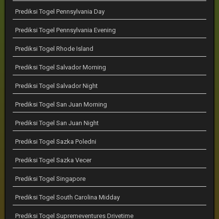
Prediksi Togel Pennsylvania Day
Prediksi Togel Pennsylvania Evening
Prediksi Togel Rhode Island
Prediksi Togel Salvador Morning
Prediksi Togel Salvador Night
Prediksi Togel San Juan Morning
Prediksi Togel San Juan Night
Prediksi Togel Sazka Poledni
Prediksi Togel Sazka Vecer
Prediksi Togel Singapore
Prediksi Togel South Carolina Midday
Prediksi Togel Supremeventures Drivetime