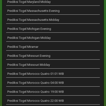
Prediksi Togel Maryland Midday
Prediksi Togel Massachusetts Evening
Prediksi Togel Massachusetts Midday
Prediksi Togel Michigan Evening
Prediksi Togel Michigan Midday
Prediksi Togel Miramar
Prediksi Togel Missouri Evening
Prediksi Togel Missouri Midday
Prediksi Togel Morocco Quatro 01:01 WIB
Prediksi Togel Morocco Quatro 04:00 WIB
Prediksi Togel Morocco Quatro 19:00 WIB
Prediksi Togel Morocco Quatro 22:00 WIB