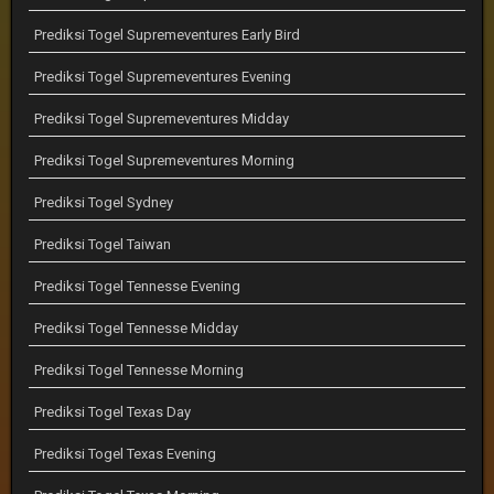
Prediksi Togel Supremeventures Early Bird
Prediksi Togel Supremeventures Evening
Prediksi Togel Supremeventures Midday
Prediksi Togel Supremeventures Morning
Prediksi Togel Sydney
Prediksi Togel Taiwan
Prediksi Togel Tennesse Evening
Prediksi Togel Tennesse Midday
Prediksi Togel Tennesse Morning
Prediksi Togel Texas Day
Prediksi Togel Texas Evening