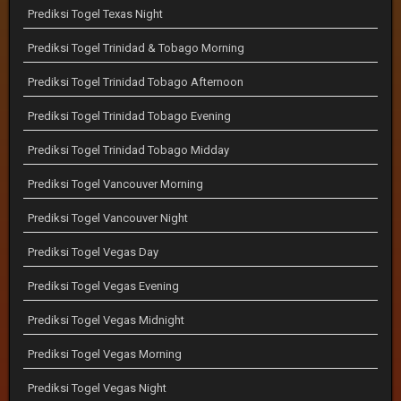
Prediksi Togel Texas Night
Prediksi Togel Trinidad & Tobago Morning
Prediksi Togel Trinidad Tobago Afternoon
Prediksi Togel Trinidad Tobago Evening
Prediksi Togel Trinidad Tobago Midday
Prediksi Togel Vancouver Morning
Prediksi Togel Vancouver Night
Prediksi Togel Vegas Day
Prediksi Togel Vegas Evening
Prediksi Togel Vegas Midnight
Prediksi Togel Vegas Morning
Prediksi Togel Vegas Night