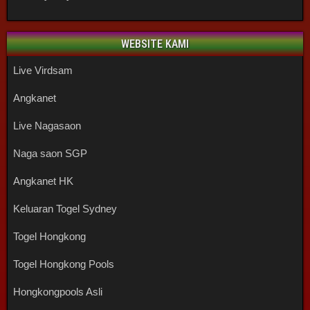
WEBSITE KAMI
Live Virdsam
Angkanet
Live Nagasaon
Naga saon SGP
Angkanet HK
Keluaran Togel Sydney
Togel Hongkong
Togel Hongkong Pools
Hongkongpools Asli