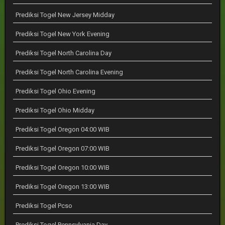
Prediksi Togel New Jersey Midday
Prediksi Togel New York Evening
Prediksi Togel North Carolina Day
Prediksi Togel North Carolina Evening
Prediksi Togel Ohio Evening
Prediksi Togel Ohio Midday
Prediksi Togel Oregon 04:00 WIB
Prediksi Togel Oregon 07:00 WIB
Prediksi Togel Oregon 10:00 WIB
Prediksi Togel Oregon 13:00 WIB
Prediksi Togel Pcso
Prediksi Togel Pennsylvania Day