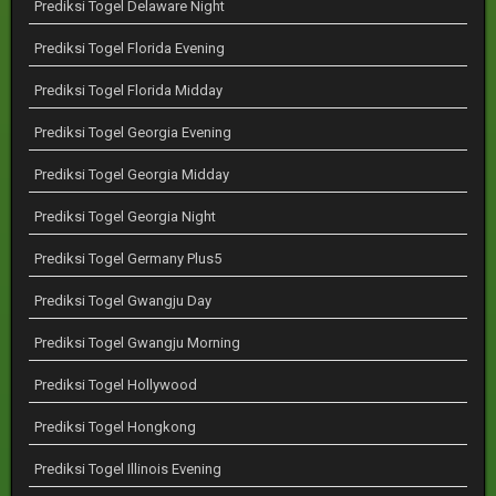
Prediksi Togel Delaware Night
Prediksi Togel Florida Evening
Prediksi Togel Florida Midday
Prediksi Togel Georgia Evening
Prediksi Togel Georgia Midday
Prediksi Togel Georgia Night
Prediksi Togel Germany Plus5
Prediksi Togel Gwangju Day
Prediksi Togel Gwangju Morning
Prediksi Togel Hollywood
Prediksi Togel Hongkong
Prediksi Togel Illinois Evening