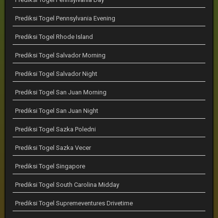
Prediksi Togel Pennsylvania Evening
Prediksi Togel Rhode Island
Prediksi Togel Salvador Morning
Prediksi Togel Salvador Night
Prediksi Togel San Juan Morning
Prediksi Togel San Juan Night
Prediksi Togel Sazka Poledni
Prediksi Togel Sazka Vecer
Prediksi Togel Singapore
Prediksi Togel South Carolina Midday
Prediksi Togel Supremeventures Drivetime