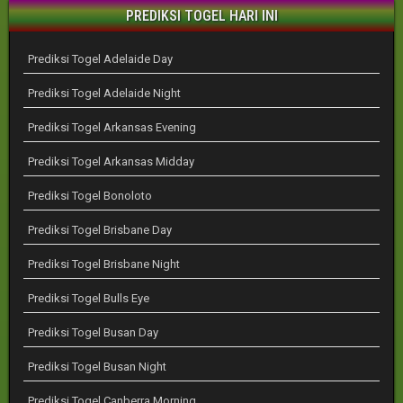
PREDIKSI TOGEL HARI INI
Prediksi Togel Adelaide Day
Prediksi Togel Adelaide Night
Prediksi Togel Arkansas Evening
Prediksi Togel Arkansas Midday
Prediksi Togel Bonoloto
Prediksi Togel Brisbane Day
Prediksi Togel Brisbane Night
Prediksi Togel Bulls Eye
Prediksi Togel Busan Day
Prediksi Togel Busan Night
Prediksi Togel Canberra Morning