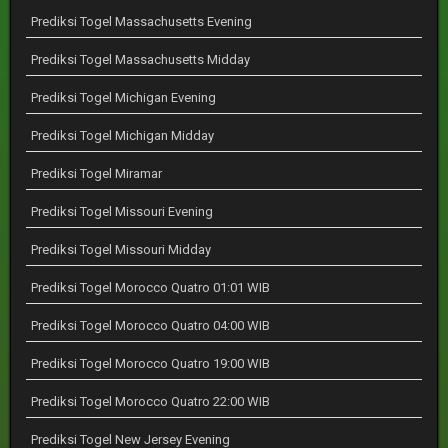
Prediksi Togel Massachusetts Evening
Prediksi Togel Massachusetts Midday
Prediksi Togel Michigan Evening
Prediksi Togel Michigan Midday
Prediksi Togel Miramar
Prediksi Togel Missouri Evening
Prediksi Togel Missouri Midday
Prediksi Togel Morocco Quatro 01:01 WIB
Prediksi Togel Morocco Quatro 04:00 WIB
Prediksi Togel Morocco Quatro 19:00 WIB
Prediksi Togel Morocco Quatro 22:00 WIB
Prediksi Togel New Jersey Evening