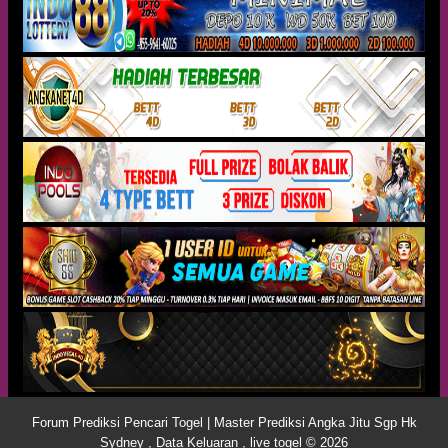
Forum Prediksi Pencari Togel | Master Prediksi Angka Jitu Sgp Hk
Sydney , Data Keluaran , live togel © 2026