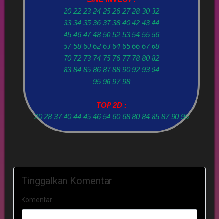
20 22 23 24 25 26 27 28 30 32
33 34 35 36 37 38 40 42 43 44
45 46 47 48 50 52 53 54 55 56
57 58 60 62 63 64 65 66 67 68
70 72 73 74 75 76 77 78 80 82
83 84 85 86 87 88 90 92 93 94
95 96 97 98
TOP 2D :
20 28 37 40 44 45 46 54 60 68 80 84 85 87 90 95
Tinggalkan Komentar
Komentar