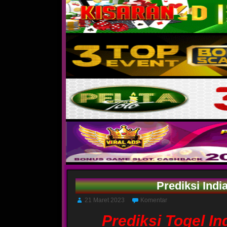
Prediksi Ind
21 Maret 2023
Komentar
Prediksi Togel I