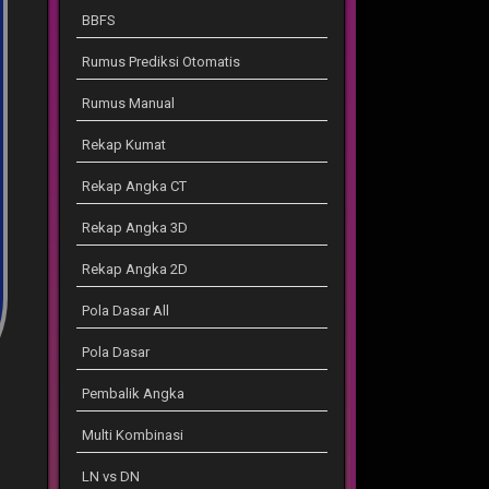
BBFS
Rumus Prediksi Otomatis
Rumus Manual
Rekap Kumat
Rekap Angka CT
Rekap Angka 3D
Rekap Angka 2D
Pola Dasar All
Pola Dasar
Pembalik Angka
Multi Kombinasi
LN vs DN