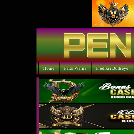
Home
Paito Warna
Prediksi Bullseye