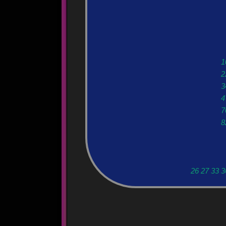
1
2
3
4
7
8
26 27 33 3