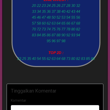
20 22 23 24 25 26 27 28 30 32
33 34 35 36 37 38 40 42 43 44
45 46 47 48 50 52 53 54 55 56
57 58 60 62 63 64 65 66 67 68
70 72 73 74 75 76 77 78 80 82
83 84 85 86 87 88 90 92 93 94
95 96 97 98
TOP 2D :
23 25 35 40 54 55 62 63 64 68 73 80 82 83 85 86
Tinggalkan Komentar
Komentar