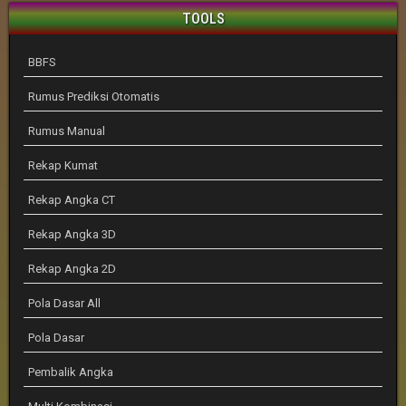
TOOLS
BBFS
Rumus Prediksi Otomatis
Rumus Manual
Rekap Kumat
Rekap Angka CT
Rekap Angka 3D
Rekap Angka 2D
Pola Dasar All
Pola Dasar
Pembalik Angka