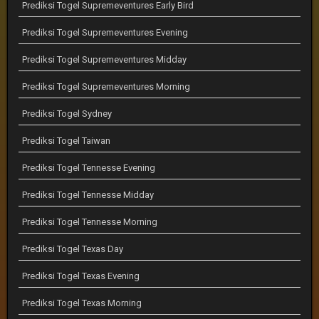
Prediksi Togel Supremeventures Early Bird
Prediksi Togel Supremeventures Evening
Prediksi Togel Supremeventures Midday
Prediksi Togel Supremeventures Morning
Prediksi Togel Sydney
Prediksi Togel Taiwan
Prediksi Togel Tennesse Evening
Prediksi Togel Tennesse Midday
Prediksi Togel Tennesse Morning
Prediksi Togel Texas Day
Prediksi Togel Texas Evening
Prediksi Togel Texas Morning