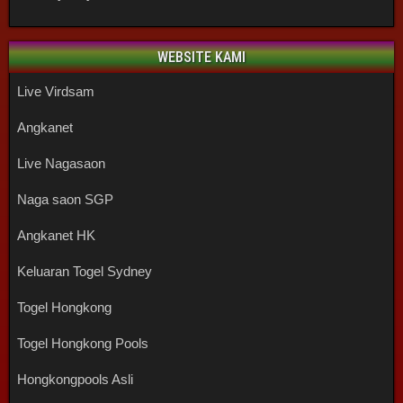
WEBSITE KAMI
Live Virdsam
Angkanet
Live Nagasaon
Naga saon SGP
Angkanet HK
Keluaran Togel Sydney
Togel Hongkong
Togel Hongkong Pools
Hongkongpools Asli