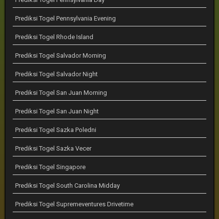
Prediksi Togel Pennsylvania Evening
Prediksi Togel Rhode Island
Prediksi Togel Salvador Morning
Prediksi Togel Salvador Night
Prediksi Togel San Juan Morning
Prediksi Togel San Juan Night
Prediksi Togel Sazka Poledni
Prediksi Togel Sazka Vecer
Prediksi Togel Singapore
Prediksi Togel South Carolina Midday
Prediksi Togel Supremeventures Drivetime