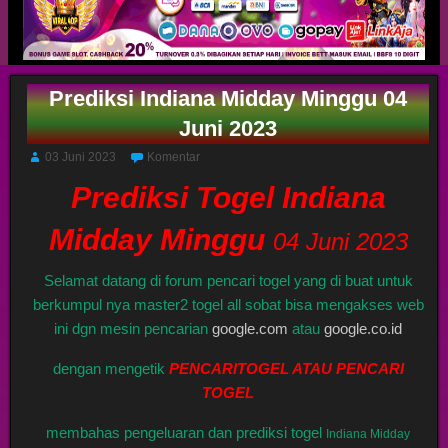
Prediksi Indiana Midday Minggu 04
Juni 2023
03 Juni 2023
Komentar
Prediksi Togel Indiana
Midday Minggu
04 Juni 2023
Selamat datang di forum pencari togel yang di buat untuk
berkumpul nya master2 togel all sobat bisa mengakses web
ini dgn mesin pencarian
google.com
atau
google.co.id
dengan mengetik
PENCARITOGEL ATAU PENCARI
TOGEL
membahas pengeluaran dan prediksi togel
Indiana Midday