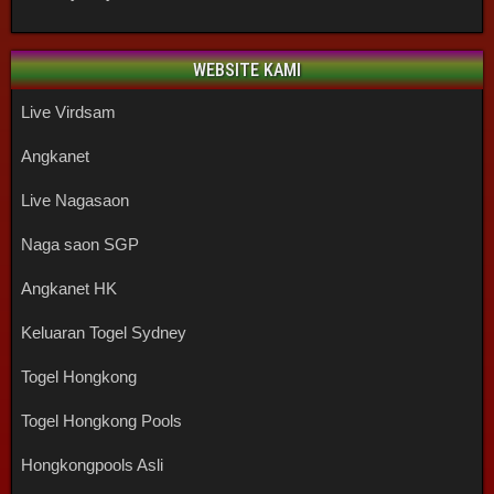
WEBSITE KAMI
Live Virdsam
Angkanet
Live Nagasaon
Naga saon SGP
Angkanet HK
Keluaran Togel Sydney
Togel Hongkong
Togel Hongkong Pools
Hongkongpools Asli