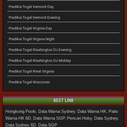
Prediksi Togel Vermont Day
Prediksi Togel Vermont Evening
Prediksi Togel Virginia Day
Prediksi Togel Virginia Night
Prediksi Togel Washington Dc Evening
Prediksi Togel Washington Dc Midday
Prediksi Togel West Virginia
Prediksi Togel Wisconsin
BEST LINK
Hongkong Pools
,
Data Warna Sydney
,
Data Warna HK
,
Paito
Warna HK 6D
,
Data Warna SGP
,
Pencari Hoky
,
Data Sydney
,
Data Sydney 6D
,
Data SGP