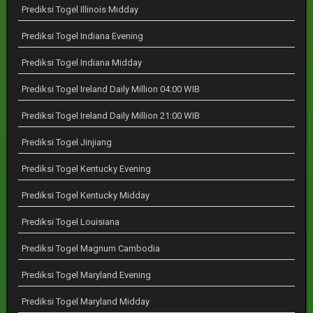
Prediksi Togel Illinois Midday
Prediksi Togel Indiana Evening
Prediksi Togel Indiana Midday
Prediksi Togel Ireland Daily Million 04:00 WIB
Prediksi Togel Ireland Daily Million 21:00 WIB
Prediksi Togel Jinjiang
Prediksi Togel Kentucky Evening
Prediksi Togel Kentucky Midday
Prediksi Togel Louisiana
Prediksi Togel Magnum Cambodia
Prediksi Togel Maryland Evening
Prediksi Togel Maryland Midday