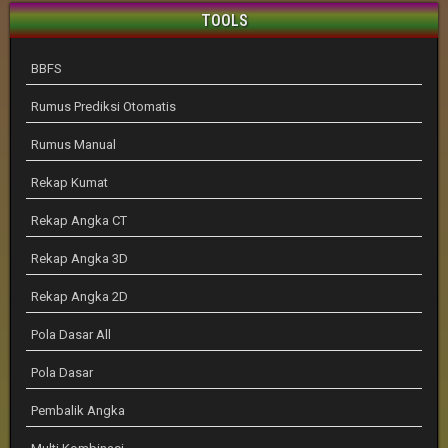
TOOLS
BBFS
Rumus Prediksi Otomatis
Rumus Manual
Rekap Kumat
Rekap Angka CT
Rekap Angka 3D
Rekap Angka 2D
Pola Dasar All
Pola Dasar
Pembalik Angka