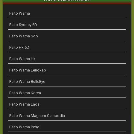
Paito Warna
Paito Sydney 6D
Paito Warna Sgp
Paito Hk 6D
Paito Warna Hk
Paito Warna Lengkap
Paito Warna BullsEye
Paito Warna Korea
Paito Warna Laos
Paito Warna Magnum Cambodia
Paito Warna Pcso