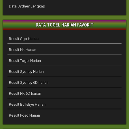
Data Sydney Lengkap
DATA TOGEL HARIAN FAVORIT
Result Sgp Harian
Result Hk Harian
Result Togel Harian
Result Sydney Harian
Result Sydney 6D harian
Result Hk 6D harian
Result BullsEye Harian
Result Pcso Harian