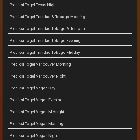
Prediksi Togel Texas Night
Prediksi Togel Trinidad & Tobago Morning
Prediksi Togel Trinidad Tobago Afternoon
Prediksi Togel Trinidad Tobago Evening
Prediksi Togel Trinidad Tobago Midday
Prediksi Togel Vancouver Morning
Prediksi Togel Vancouver Night
Prediksi Togel Vegas Day
Prediksi Togel Vegas Evening
Prediksi Togel Vegas Midnight
Prediksi Togel Vegas Morning
Prediksi Togel Vegas Night