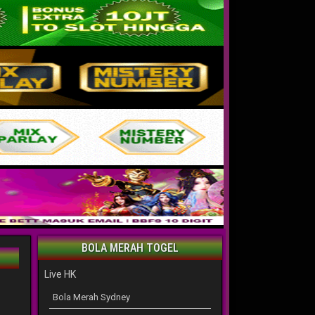
BOLA MERAH TOGEL
Live HK
Bola Merah Sydney