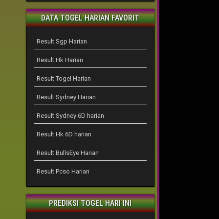
DATA TOGEL HARIAN FAVORIT
Result Sgp Harian
Result Hk Harian
Result Togel Harian
Result Sydney Harian
Result Sydney 6D harian
Result Hk 6D harian
Result BullsEye Harian
Result Pcso Harian
PREDIKSI TOGEL HARI INI