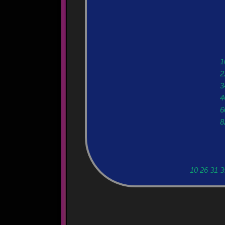
1
2
3
4
6
8
10 26 31 3