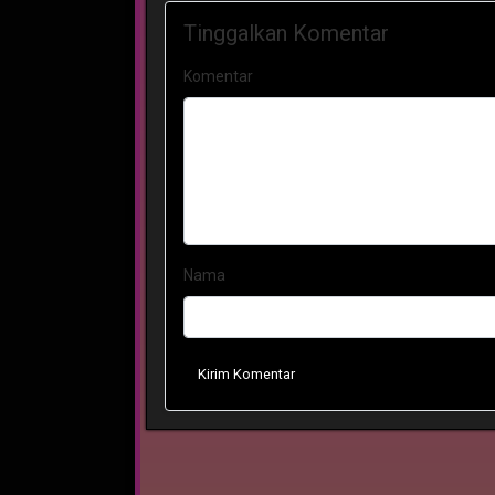
Tinggalkan Komentar
Komentar
Nama
Kirim Komentar