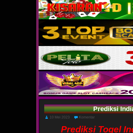
Prediksi Ind
10 Mei 2023
Komentar
Prediksi Togel 