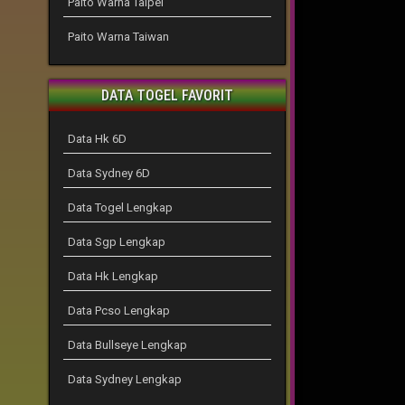
Paito Warna Taipei
Paito Warna Taiwan
DATA TOGEL FAVORIT
Data Hk 6D
Data Sydney 6D
Data Togel Lengkap
Data Sgp Lengkap
Data Hk Lengkap
Data Pcso Lengkap
Data Bullseye Lengkap
Data Sydney Lengkap