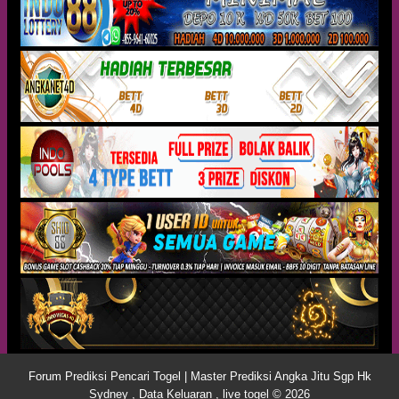
Forum Prediksi Pencari Togel | Master Prediksi Angka Jitu Sgp Hk
Sydney , Data Keluaran , live togel © 2026