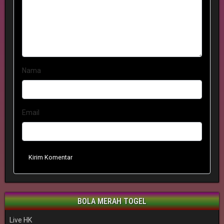
Nama
Email
Kirim Komentar
BOLA MERAH TOGEL
Live HK