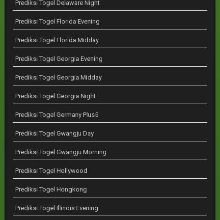
Prediksi Togel Delaware Night
Prediksi Togel Florida Evening
Prediksi Togel Florida Midday
Prediksi Togel Georgia Evening
Prediksi Togel Georgia Midday
Prediksi Togel Georgia Night
Prediksi Togel Germany Plus5
Prediksi Togel Gwangju Day
Prediksi Togel Gwangju Morning
Prediksi Togel Hollywood
Prediksi Togel Hongkong
Prediksi Togel Illinois Evening