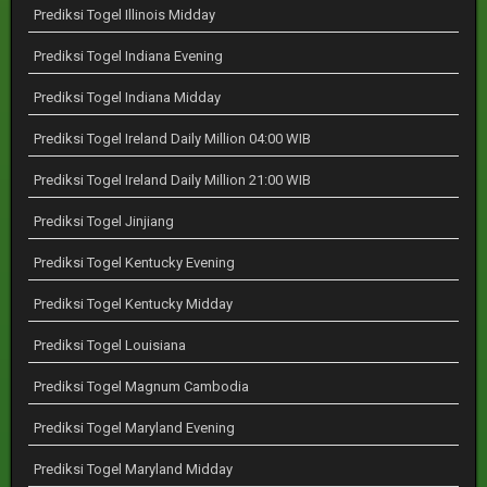
Prediksi Togel Illinois Midday
Prediksi Togel Indiana Evening
Prediksi Togel Indiana Midday
Prediksi Togel Ireland Daily Million 04:00 WIB
Prediksi Togel Ireland Daily Million 21:00 WIB
Prediksi Togel Jinjiang
Prediksi Togel Kentucky Evening
Prediksi Togel Kentucky Midday
Prediksi Togel Louisiana
Prediksi Togel Magnum Cambodia
Prediksi Togel Maryland Evening
Prediksi Togel Maryland Midday