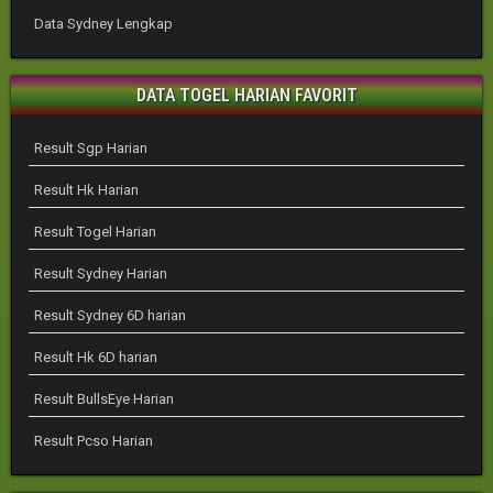
Data Sydney Lengkap
DATA TOGEL HARIAN FAVORIT
Result Sgp Harian
Result Hk Harian
Result Togel Harian
Result Sydney Harian
Result Sydney 6D harian
Result Hk 6D harian
Result BullsEye Harian
Result Pcso Harian