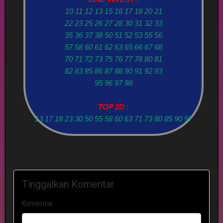
10 11 12 13 15 16 17 18 20 21
22 23 25 26 27 28 30 31 32 33
35 36 37 38 50 51 52 53 55 56
57 58 60 61 62 63 65 66 67 68
70 71 72 73 75 76 77 78 80 81
82 83 85 86 87 88 90 91 92 93
95 96 97 98
TOP 2D :
13 17 18 23 30 50 55 58 60 63 71 73 80 85 90 97
Tinggalkan Komentar
Komentar