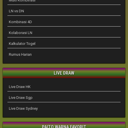
Multi Kombinasi
LN vs DN
Kombinasi 4D
Kolaborasi LN
Kalkulator Togel
Rumus Harian
LIVE DRAW
Live Draw HK
Live Draw Sgp
Live Draw Sydney
PAITO WARNA FAVORIT