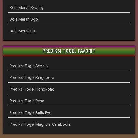
Bola Merah Sydney
Bola Merah Sgp
Bola Merah Hk
PREDIKSI TOGEL FAVORIT
Prediksi Togel Sydney
Prediksi Togel Singapore
Prediksi Togel Hongkong
Prediksi Togel Pcso
Prediksi Togel Bulls Eye
Prediksi Togel Magnum Cambodia