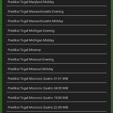
Prediksi Togel Maryland Midday
Prediksi Togel Massachusetts Evening
Prediksi Togel Massachusetts Midday
Prediksi Togel Michigan Evening
Prediksi Togel Michigan Midday
Prediksi Togel Miramar
Prediksi Togel Missouri Evening
Prediksi Togel Missouri Midday
Prediksi Togel Morocco Quatro 01:01 WIB
Prediksi Togel Morocco Quatro 04:00 WIB
Prediksi Togel Morocco Quatro 19:00 WIB
Prediksi Togel Morocco Quatro 22:00 WIB