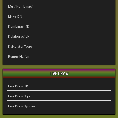
Multi Kombinasi
LN vs DN
Kombinasi 4D
Kolaborasi LN
Kalkulator Togel
Rumus Harian
LIVE DRAW
Live Draw HK
Live Draw Sgp
Live Draw Sydney