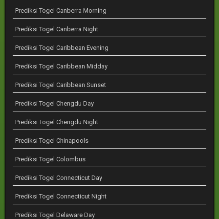
Prediksi Togel Canberra Morning
Prediksi Togel Canberra Night
Prediksi Togel Caribbean Evening
Prediksi Togel Caribbean Midday
Prediksi Togel Caribbean Sunset
Prediksi Togel Chengdu Day
Prediksi Togel Chengdu Night
Prediksi Togel Chinapools
Prediksi Togel Colombus
Prediksi Togel Connecticut Day
Prediksi Togel Connecticut Night
Prediksi Togel Delaware Day