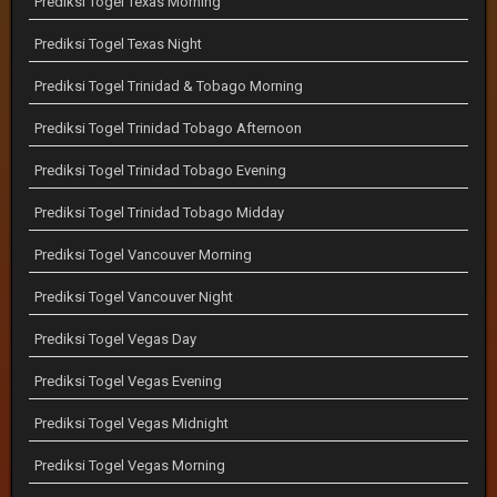
Prediksi Togel Texas Morning
Prediksi Togel Texas Night
Prediksi Togel Trinidad & Tobago Morning
Prediksi Togel Trinidad Tobago Afternoon
Prediksi Togel Trinidad Tobago Evening
Prediksi Togel Trinidad Tobago Midday
Prediksi Togel Vancouver Morning
Prediksi Togel Vancouver Night
Prediksi Togel Vegas Day
Prediksi Togel Vegas Evening
Prediksi Togel Vegas Midnight
Prediksi Togel Vegas Morning