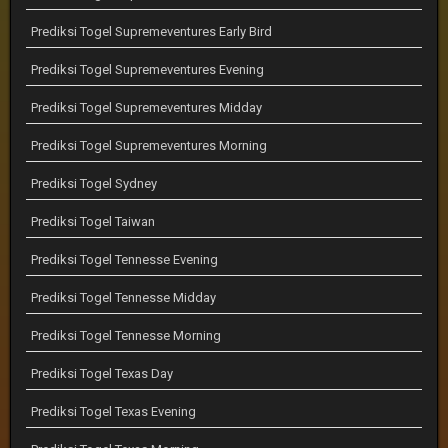
Prediksi Togel Supremeventures Early Bird
Prediksi Togel Supremeventures Evening
Prediksi Togel Supremeventures Midday
Prediksi Togel Supremeventures Morning
Prediksi Togel Sydney
Prediksi Togel Taiwan
Prediksi Togel Tennesse Evening
Prediksi Togel Tennesse Midday
Prediksi Togel Tennesse Morning
Prediksi Togel Texas Day
Prediksi Togel Texas Evening