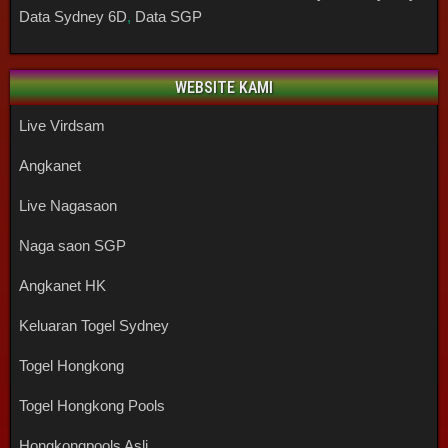
Data Sydney 6D
,
Data SGP
WEBSITE KAMI
Live Virdsam
Angkanet
Live Nagasaon
Naga saon SGP
Angkanet HK
Keluaran Togel Sydney
Togel Hongkong
Togel Hongkong Pools
Hongkongpools Asli