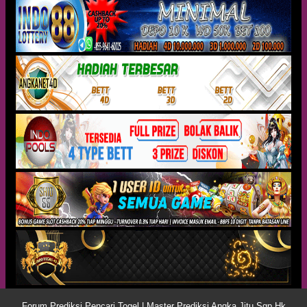
Forum Prediksi Pencari Togel | Master Prediksi Angka Jitu Sgp Hk